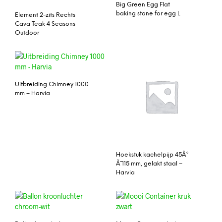
Big Green Egg Flat
baking stone for egg L
Element 2-zits Rechts
Cava Teak 4 Seasons
Outdoor
Uitbreiding Chimney 1000
mm – Harvia
Hoekstuk kachelpijp 45Â°
Ã˜ 115 mm, gelakt staal –
Harvia