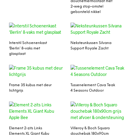
douchethermostaat met
2-weg stop-omstel
geborsteld nikkel
Interstil Schoenenkast
Neksteunkussen Silvana
‘Berlin’ 8-vaks met
Support Royale Zacht
glasplaat
Frame 35 kubus met deur
Tussenelement Cava Teak
lichtgrijs
4 Seasons Outdoor
Element 2-zits Links
Villeroy & Boch Squaro
Elements XL Giant Kubu
douchebak 180x90cm