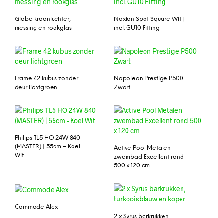
Globe kroonluchter,
Noxion Spot Square Wit |
messing en rookglas
incl. GU10 Fitting
Frame 42 kubus zonder
Napoleon Prestige P500
deur lichtgroen
Zwart
Philips TL5 HO 24W 840
(MASTER) | 55cm – Koel
Active Pool Metalen
Wit
zwembad Excellent rond
500 x 120 cm
Commode Alex
2 x Syrus barkrukken,