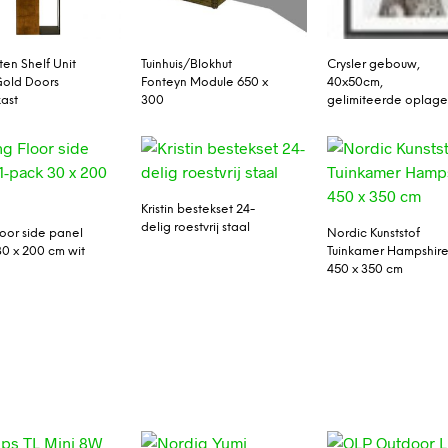
ten Shelf Unit
Tuinhuis/Blokhut
Crysler gebouw,
Gold Doors
Fonteyn Module 650 x
40x50cm,
kast
300
gelimiteerde oplag
Kristin bestekset 24-
delig roestvrij staal
loor side panel
Nordic Kunststof
30 x 200 cm wit
Tuinkamer Hampshir
450 x 350 cm