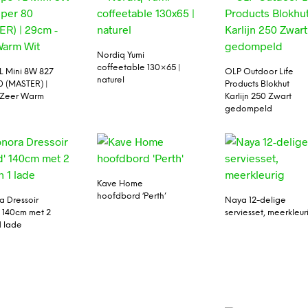
Nordiq Yumi
coffeetable 130×65 |
TL Mini 8W 827
OLP Outdoor Life
naturel
0 (MASTER) |
Products Blokhut
 Zeer Warm
Karlijn 250 Zwart
gedompeld
Kave Home
hoofdbord ‘Perth’
a Dressoir
Naya 12-delige
’ 140cm met 2
serviesset, meerkleur
1 lade