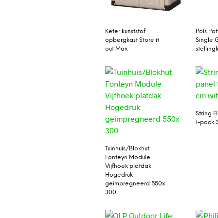
Keter kunststof
Pols Pot
opbergkast Store it
Single 
out Max
stelling
String F
1-pack 
Tuinhuis/Blokhut
Fonteyn Module
Vijfhoek platdak
Hogedruk
geimpregneerd 550x
300