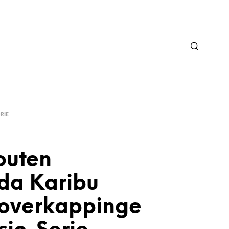
RIE
outen
da Karibu
soverkappinge