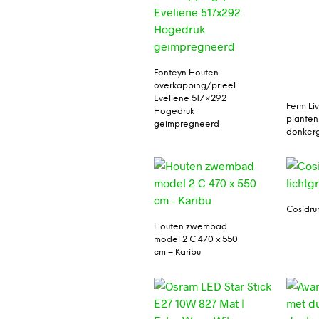
Fonteyn Houten
overkapping/prieel
Eveliene 517×292
Ferm Li
Hogedruk
plante
geimpregneerd
donker
Cosidrum
Houten zwembad
model 2 C 470 x 550
cm – Karibu