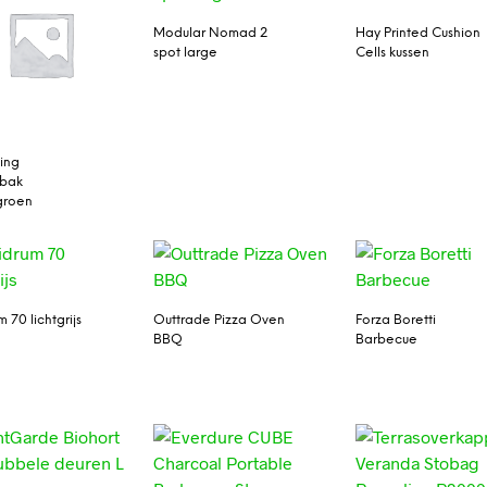
Modular Nomad 2
Hay Printed Cushion
spot large
Cells kussen
ving
nbak
groen
 70 lichtgrijs
Outtrade Pizza Oven
Forza Boretti
BBQ
Barbecue