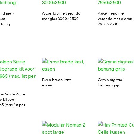
nd merk
Aluxe Topline veranda
Aluxe Trendline
set
met glas 3000×3500
veranda met platen
chting
7950×2500
Esme brede kast,
Grynin digitaal
essen
behang grijs
n Sizzle Zone
 kit voor
5 (max. 1st per