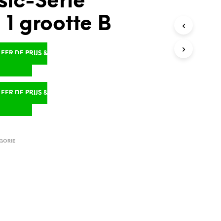
sic-Serie
1 grootte B
ER DE PRIJS &
D
ER DE PRIJS &
D
GORIE