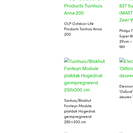
OLP Outdoor Life
Products Tuinhuis Anna
Philips 
200
Super 8
29cm –
Wit
Eleonor
‘Oxford
deuren 
Tuinhuis/Blokhut
Fonteyn Module
platdak Hogedruk
geimpregneerd
250×300 cm