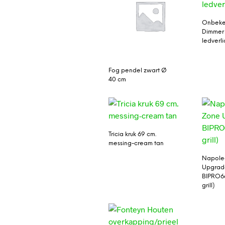
Onbeke
Dimmer 
ledverli
Fog pendel zwart Ø
40 cm
Tricia kruk 69 cm.
messing-cream tan
Napoleo
Upgrade
BIPRO66
grill)