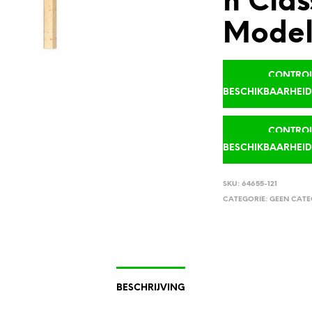
n Clas
Model 
CONTROLE
BESCHIKBAARHEI
CONTROLE
BESCHIKBAARHEI
SKU:
64655-121
CATEGORIE:
GEEN CATE
BESCHRIJVING