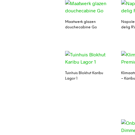
Maatwerk glazen
Napole
douchecabine Go
delig RV
Tuinhuis Blokhut Karibu
Klimaat
Lagor 1
– Karib