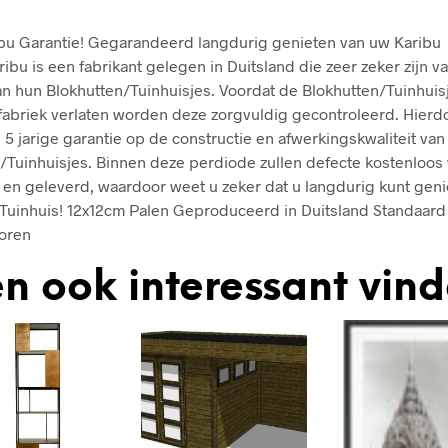
ibu Garantie! Gegarandeerd langdurig genieten van uw Karibu
ribu is een fabrikant gelegen in Duitsland die zeer zeker zijn v
van hun Blokhutten/Tuinhuisjes. Voordat de Blokhutten/Tuinhuis
fabriek verlaten worden deze zorgvuldig gecontroleerd. Hierd
 5 jarige garantie op de constructie en afwerkingskwaliteit van
/Tuinhuisjes. Binnen deze perdiode zullen defecte kostenloo
en geleverd, waardoor weet u zeker dat u langdurig kunt geni
Tuinhuis! 12x12cm Palen Geproduceerd in Duitsland Standaard
horen
n ook interessant vin