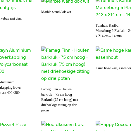
Marble wandklok wit
 kubus met deur
Tuinhuis Karibu
Merseburg 5 Platdak – 2
x 214 cm – 14 mm
Esme hoge kast, essenho
Aluminium
erkapping Bova
Fameg Finn – Houten
onaat 400×300
barkruk – 75 cm hoog –
Barkruk (75 cm hoog) met
driehoekige zitting op drie
poten