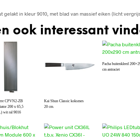
 gelakt in kleur 9010, met blad van massief eiken (licht vergrij
n ook interessant vin
Pacha buitenkleed 200×2
cm antraciet
arre CPVN2-ZB
Kai Shun Classic koksmes
iator 200 x 65,5
20 cm.
) wit ral 9016