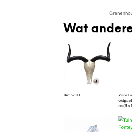
Grenenhout
Wat andere
Brix Skull C
Vasco C
designrad
cm (H x L