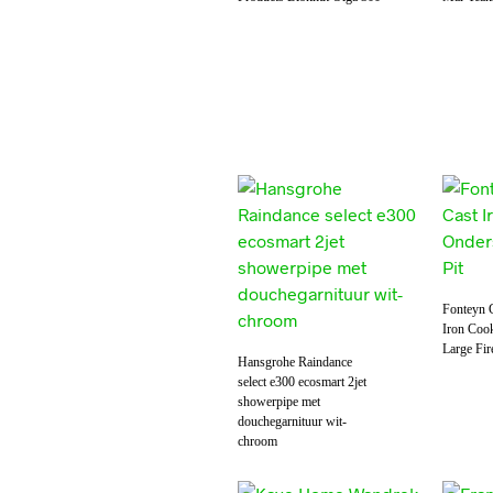
Fonteyn 
Iron Cook
Large Fir
Hansgrohe Raindance
select e300 ecosmart 2jet
showerpipe met
douchegarnituur wit-
chroom