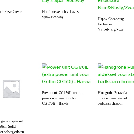
a 4 Pizze Cover
Hoofdkussen t.b.v. Lay-Z
Spa – Bestway
Happy Cocooning
Enclosure
Nice&Nasty/Zwart
Power unit CG170IL (extra
Hansgrohe Puravida
power unit voor Griffin
afdekset voor staande
CG170I) – Harvia
badkraan chroom
agona vrijstaand
86cm Solid
met opbergvakken