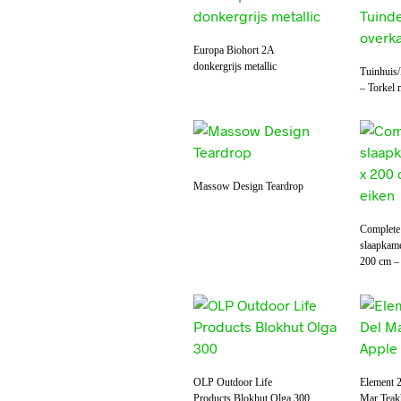
Europa Biohort 2A
donkergrijs metallic
Tuinhuis
– Torkel 
Massow Design Teardrop
Complet
slaapkame
200 cm –
OLP Outdoor Life
Element 2
Products Blokhut Olga 300
Mar Teak