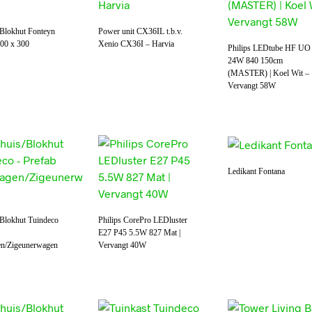
/Blokhut Fonteyn
Power unit CX36IL t.b.v.
00 x 300
Xenio CX36I – Harvia
Philips LEDtube HF UO
24W 840 150cm
(MASTER) | Koel Wit –
Vervangt 58W
Ledikant Fontana
/Blokhut Tuindeco
Philips CorePro LEDluster
E27 P45 5.5W 827 Mat |
n/Zigeunerwagen
Vervangt 40W