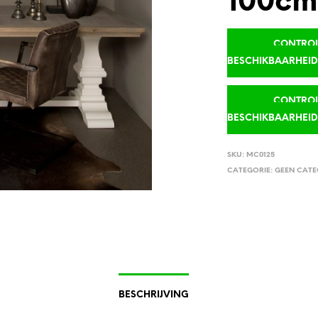
100cm,
CONTROLE
BESCHIKBAARHEI
CONTROLE
BESCHIKBAARHEI
SKU:
MC0125
CATEGORIE:
GEEN CATE
BESCHRIJVING