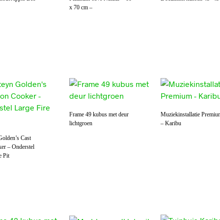
x 70 cm –
Frame 49 kubus met deur
Muziekinstallatie Premi
lichtgroen
– Karibu
Golden’s Cast
er – Onderstel
e Pit