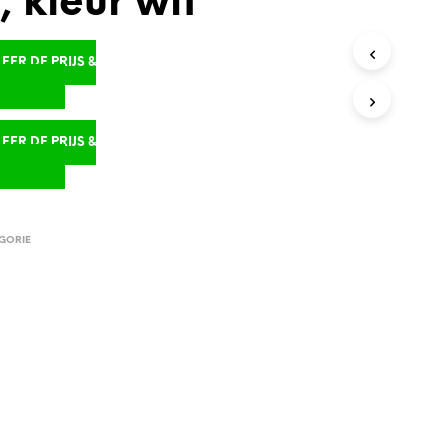
 kleur wit
ER DE PRIJS &
D
ER DE PRIJS &
D
GORIE