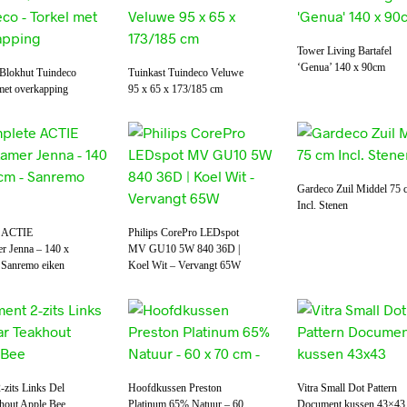
Tower Living Bartafel
‘Genua’ 140 x 90cm
/Blokhut Tuindeco
Tuinkast Tuindeco Veluwe
met overkapping
95 x 65 x 173/185 cm
Gardeco Zuil Middel 75 
Incl. Stenen
e ACTIE
Philips CorePro LEDspot
r Jenna – 140 x
MV GU10 5W 840 36D |
 Sanremo eiken
Koel Wit – Vervangt 65W
-zits Links Del
Hoofdkussen Preston
Vitra Small Dot Pattern
hout Apple Bee
Platinum 65% Natuur – 60
Document kussen 43×43