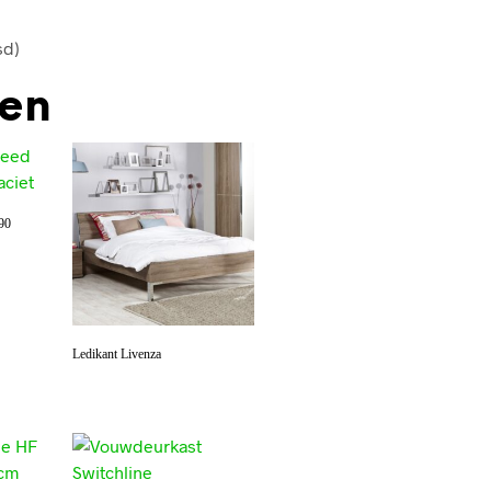
sd)
den
90
Ledikant Livenza