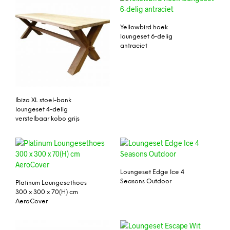
Yellowbird hoek
loungeset 6-delig
antraciet
Ibiza XL stoel-bank
loungeset 4-delig
verstelbaar kobo grijs
Loungeset Edge Ice 4
Seasons Outdoor
Platinum Loungesethoes
300 x 300 x 70(H) cm
AeroCover