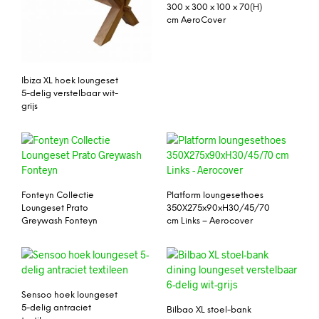
300 x 300 x 100 x 70(H)
cm AeroCover
Ibiza XL hoek loungeset
5-delig verstelbaar wit-
grijs
Fonteyn Collectie
Platform loungesethoes
Loungeset Prato
350X275x90xH30/45/70
Greywash Fonteyn
cm Links – Aerocover
Sensoo hoek loungeset
5-delig antraciet
Bilbao XL stoel-bank