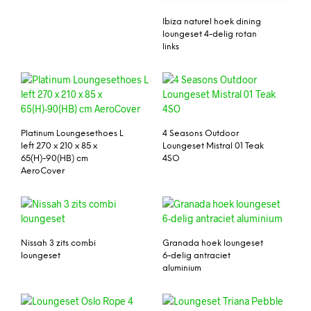
Ibiza naturel hoek dining
loungeset 4-delig rotan
links
Platinum Loungesethoes L
4 Seasons Outdoor
left 270 x 210 x 85 x
Loungeset Mistral 01 Teak
65(H)-90(HB) cm
4SO
AeroCover
Nissah 3 zits combi
Granada hoek loungeset
loungeset
6-delig antraciet
aluminium