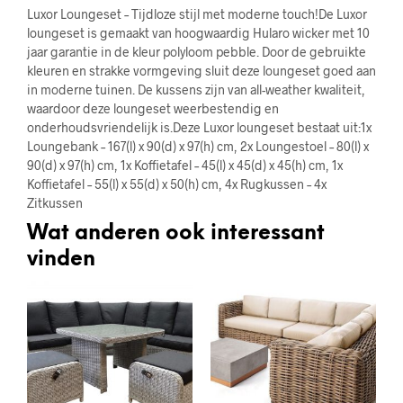
Luxor Loungeset – Tijdloze stijl met moderne touch!De Luxor
loungeset is gemaakt van hoogwaardig Hularo wicker met 10
jaar garantie in de kleur polyloom pebble. Door de gebruikte
kleuren en strakke vormgeving sluit deze loungeset goed aan
in moderne tuinen. De kussens zijn van all-weather kwaliteit,
waardoor deze loungeset weerbestendig en
onderhoudsvriendelijk is.Deze Luxor loungeset bestaat uit:1x
Loungebank – 167(l) x 90(d) x 97(h) cm, 2x Loungestoel – 80(l) x
90(d) x 97(h) cm, 1x Koffietafel – 45(l) x 45(d) x 45(h) cm, 1x
Koffietafel – 55(l) x 55(d) x 50(h) cm, 4x Rugkussen – 4x
Zitkussen
Wat anderen ook interessant
vinden