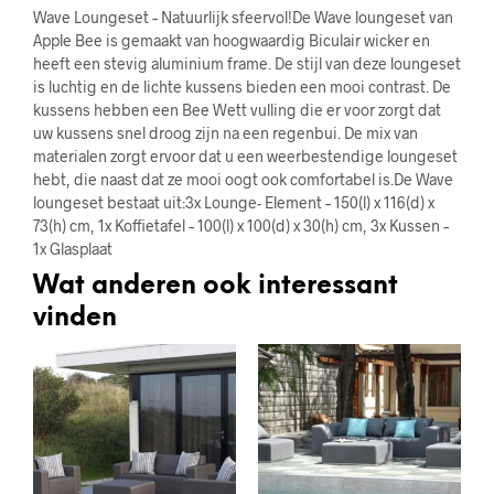
Wave Loungeset – Natuurlijk sfeervol!De Wave loungeset van
Apple Bee is gemaakt van hoogwaardig Biculair wicker en
heeft een stevig aluminium frame. De stijl van deze loungeset
is luchtig en de lichte kussens bieden een mooi contrast. De
kussens hebben een Bee Wett vulling die er voor zorgt dat
uw kussens snel droog zijn na een regenbui. De mix van
materialen zorgt ervoor dat u een weerbestendige loungeset
hebt, die naast dat ze mooi oogt ook comfortabel is.De Wave
loungeset bestaat uit:3x Lounge- Element – 150(l) x 116(d) x
73(h) cm, 1x Koffietafel – 100(l) x 100(d) x 30(h) cm, 3x Kussen –
1x Glasplaat
Wat anderen ook interessant
vinden