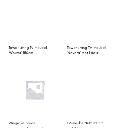
Tower Living Tv-meubel
Tower Living TV-meubel
‘Wouter’ 150cm
‘Novara’ met 1 deur
Wingrove brede
TV-meubel ‘Rift’ 150cm
boekenkast, Frans eiken
met 4 laden