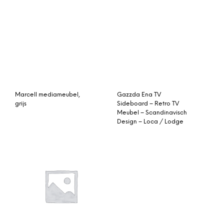
Marcell mediameubel,
Gazzda Ena TV
grijs
Sideboard – Retro TV
Meubel – Scandinavisch
Design – Loca / Lodge
Angus mediameubel,
Brix Tv-meubel ‘Los
zwart essehouteffect en
Angeles’ 180cm, kleur
geperforeerd metaal