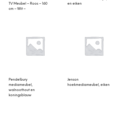
Pendelbury
Jenson
mediameubel,
hoekmediameubel, eiken
walnoothout en
koningsblauw
Pointillee mediameubel,
Elona mediameubel, grijs