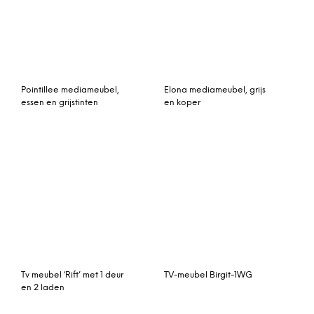
essen en grijstinten
en koper
Tv meubel ‘Rift’ met 1 deur
TV-meubel Birgit-1WG
en 2 laden