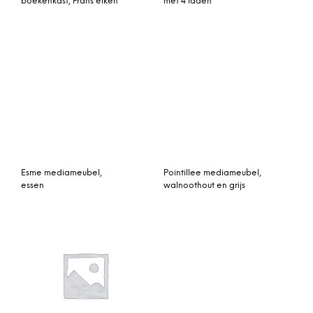
Esme mediameubel,
Pointillee mediameubel,
essen
walnoothout en grijs
Eleonora Tv-meubel ‘Iron
TV-meubel Singapore-
XL Industrieel’ 150 cm
102