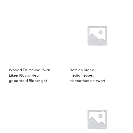
Woood TV-meubel ‘Silas’
Damien breed
Eiken 180cm, kleur
mediameubel,
geborsteld Blacknight
eikeneffect en zwart
Tv-meubel ‘Eleonora
Morland breed
Industrieel’ met 1 deur en
mediameubel,
3 laden
mangohout en patina