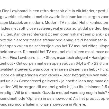
 Fina Lowboard is een retro dressoir die in elk interieur past. 
fgewerkte eikenhout met de zwarte linoleum lades zorgen voo
ussen klassiek en modern. Modern TV meubel Het eikenhouten 
 lades met soft-close systeem, wat ervoor zorgt dat de deurtje
k sluiten. Aan de rechterkant zit een open vak met een plank – p
ox die hierdoor met de afstandbediening altijd bereikbaar is.
n het open vak en de achterzijde van het TV meubel zitten uitsp
beldoorvoer. Dit maakt het TV meubel niet alleen mooi, maar o
l. Het Fina Lowboard is… • Stoer, maar toch elegant • Handgem
kenhout • Ontworpen met een open vak van 64,4 x 41 x 23,6 cm 
waliteit afgewerkt waardoor je er jaren plezier van hebt • Func
door de uitsparingen voor kabels • Door het gebruik van wild
duct uniek • Gemonteerd geleverd – je hoeft alleen nog maar de
 zetten Wij bezorgen dit meubel gratis bij jou thuis binnen 2-
orradig). Wil je dit mooie Gazzda meubel vandaag nog in huis? 
rzendmethode ‘Ophalen in de showroom’. Als het product op vo
 vandaag nog afhalen in onze showroom in Almere.