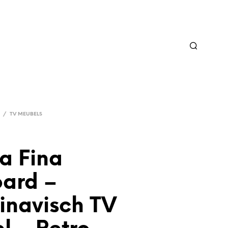
/
TV MEUBELS
a Fina
ard –
inavisch TV