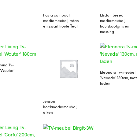
Pavia compact
Elsdon breed
mediameubel, rotan
mediameubel,
en zwart houteffect
houtskoolgrijs en
messing
ving Tv-
‘Wouter’
Eleonora Tv-meubel
‘Nevada’ 130cm, met
laden
Jenson
hoekmediameubel,
eiken