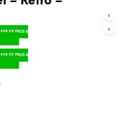
l – Retro –
ER DE PRIJS &
D
ER DE PRIJS &
D
S