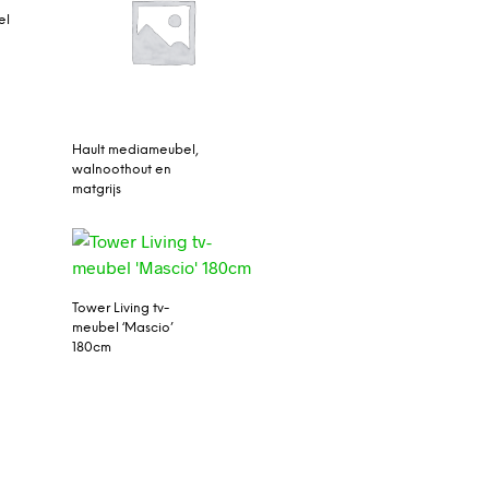
el
Hault mediameubel,
walnoothout en
matgrijs
Tower Living tv-
meubel ‘Mascio’
180cm