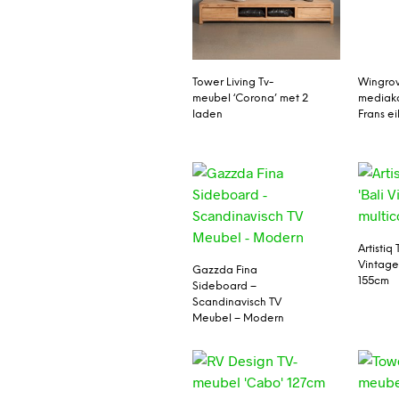
Tower Living Tv-
Wingro
meubel ‘Corona’ met 2
mediaka
laden
Frans e
Artistiq
Vintage’
Gazzda Fina
155cm
Sideboard –
Scandinavisch TV
Meubel – Modern