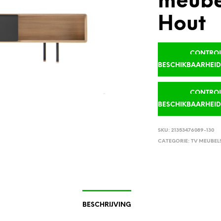
meube
Hout
CONTROLE
BESCHIKBAARHEI
CONTROLE
BESCHIKBAARHEI
SKU:
21353476089-130
CATEGORIE:
TV MEUBEL
BESCHRIJVING