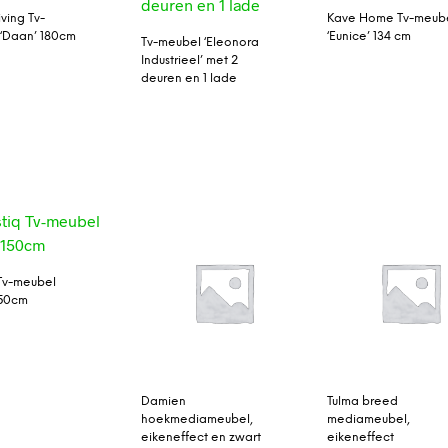
ving Tv-
Kave Home Tv-meub
‘Daan’ 180cm
‘Eunice’ 134 cm
Tv-meubel ‘Eleonora
Industrieel’ met 2
deuren en 1 lade
 Tv-meubel
150cm
Damien
Tulma breed
hoekmediameubel,
mediameubel,
eikeneffect en zwart
eikeneffect