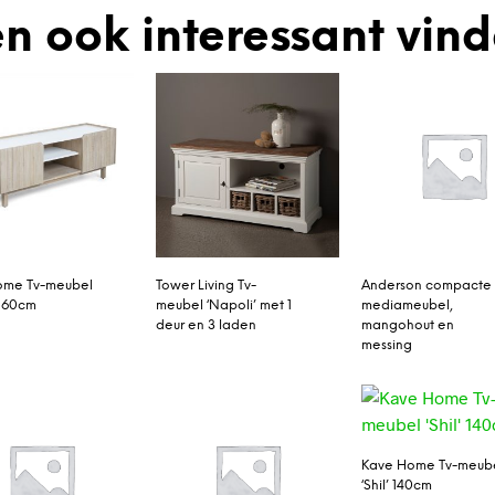
n ook interessant vin
ome Tv-meubel
Tower Living Tv-
Anderson compacte
 160cm
meubel ‘Napoli’ met 1
mediameubel,
deur en 3 laden
mangohout en
messing
Kave Home Tv-meub
‘Shil’ 140cm