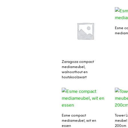
Esme c
mediam
Zaragoza compact
mediameubel,
walnoothout en
houtskoolzwart
Esme compact
Tower Li
mediameubel, wit en
meubel ‘
essen
200cm