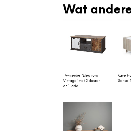
Wat andere
TV-meubel ‘Eleonora
Kave H
Vintage’ met 2 deuren
‘Sansa’
en 1 lade