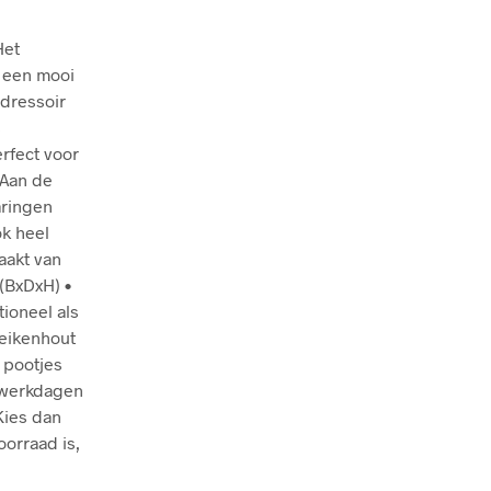
Het
r een mooi
dressoir
s
erfect voor
 Aan de
aringen
ok heel
aakt van
(BxDxH) •
tioneel als
 eikenhout
 pootjes
5 werkdagen
Kies dan
orraad is,