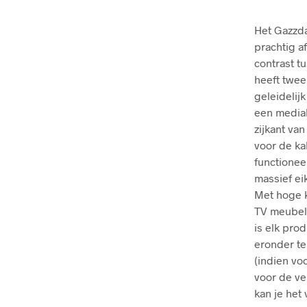
Het Gazzda
prachtig a
contrast t
heeft twee
geleidelij
een mediab
zijkant va
voor de ka
functionee
massief ei
Met hoge k
TV meubel 
is elk pro
eronder te
(indien vo
voor de ve
kan je het