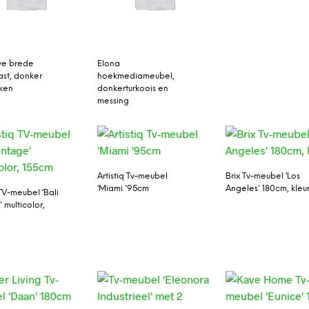
ve brede
Elona
st, donker
hoekmediameubel,
iken
donkerturkoois en
messing
Artistiq Tv-meubel
Brix Tv-meubel ‘Los
‘Miami ’95cm
Angeles’ 180cm, kleu
 TV-meubel ‘Bali
 multicolor,