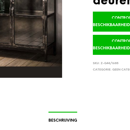
deure
CONTROLE
BESCHIKBAARHEI
CONTROLE
BESCHIKBAARHEI
SKU:
Z-G44/1685
CATEGORIE:
GEEN CATE
BESCHRIJVING