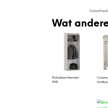
Industriee
Wat andere
Rolluikkast Arendal-
Cosist
19W
houtkac