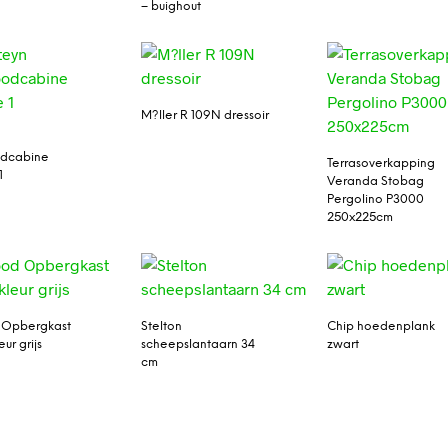
– buighout
M?ller R 109N dressoir
n
odcabine
Terrasoverkapping
1
Veranda Stobag
Pergolino P3000
250x225cm
Opbergkast
Stelton
Chip hoedenplank
leur grijs
scheepslantaarn 34
zwart
cm