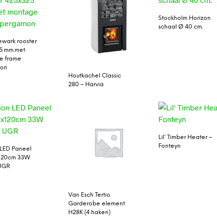
Stockholm Horizon
schaal Ø 40 cm.
ewark rooster
5 mm.met
e frame
on
Houtkachel Classic
280 – Harvia
Lil’ Timber Heater –
Fonteyn
LED Paneel
x120cm 33W
UGR
Van Esch Tertio
Garderobe element
H28K (4 haken)