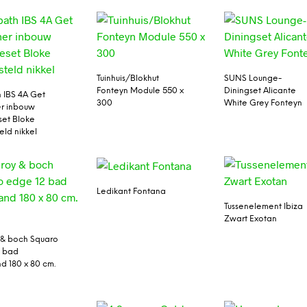
Tuinhuis/Blokhut
SUNS Lounge-
Fonteyn Module 550 x
Diningset Alicante
 IBS 4A Get
300
White Grey Fonteyn
r inbouw
et Bloke
eld nikkel
Ledikant Fontana
Tussenelement Ibiza
Zwart Exotan
y & boch Squaro
2 bad
nd 180 x 80 cm.