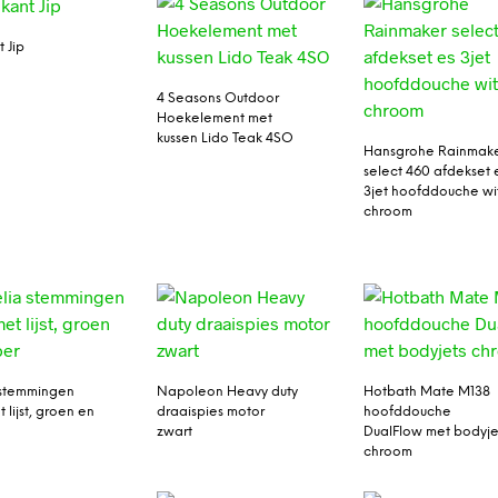
 Jip
4 Seasons Outdoor
Hoekelement met
kussen Lido Teak 4SO
Hansgrohe Rainmak
select 460 afdekset 
3jet hoofddouche wi
chroom
 stemmingen
Napoleon Heavy duty
Hotbath Mate M138
t lijst, groen en
draaispies motor
hoofddouche
zwart
DualFlow met bodyje
chroom