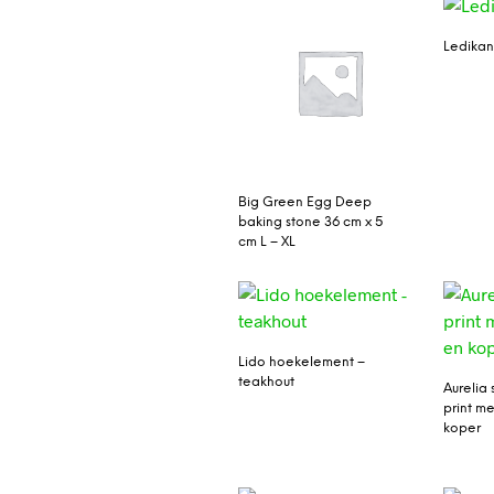
Ledikant
Big Green Egg Deep
baking stone 36 cm x 5
cm L – XL
Lido hoekelement –
teakhout
Aurelia
print me
koper