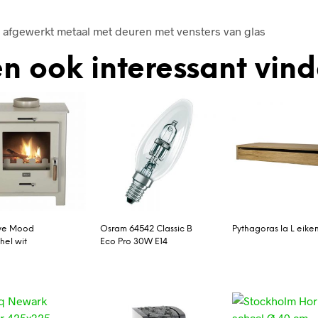
l afgewerkt metaal met deuren met vensters van glas
n ook interessant vin
ove Mood
Osram 64542 Classic B
Pythagoras la L eike
hel wit
Eco Pro 30W E14