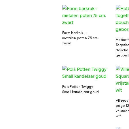
Form barkruk –
metalen poten 75 cm.
Hotbath
zwart
Togethe
douches
geborst
Pols Potten Twiggy
Small kandelaar goud
Villero
edge 1
vrijstaa
wit