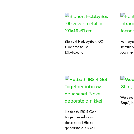
Biohort HobbyBox 100
Fontey
zilver metallic
Infraro
101x46x61 cm
Joanne 
Woood 
‘Stijn’, k
Hotbath IBS 4 Get
Together inbouw
doucheset Bloke
geborsteld nikkel