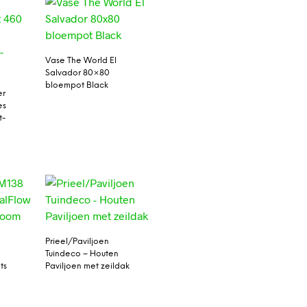
Vase The World El
Salvador 80×80
bloempot Black
er
es
t-
Prieel/Paviljoen
Tuindeco – Houten
ts
Paviljoen met zeildak