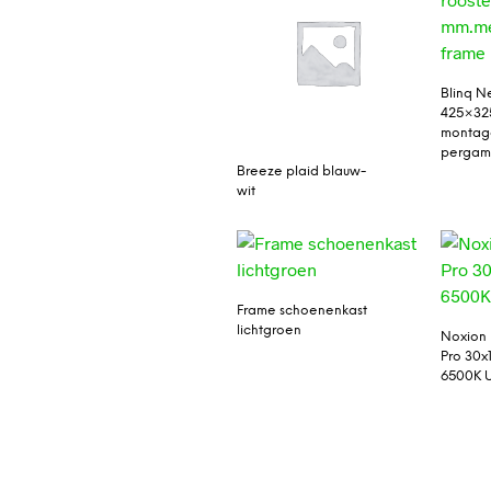
Blinq N
425×32
montag
pergam
Breeze plaid blauw-
wit
Frame schoenenkast
lichtgroen
Noxion 
Pro 30
6500K 