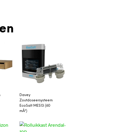
den
n
Davey
Zoutdoseersysteem
EcoSalt MES13 (60
mÂ³)