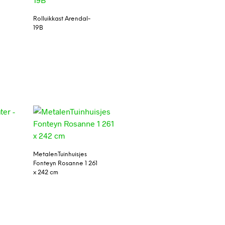
Rolluikkast Arendal-
19B
MetalenTuinhuisjes
Fonteyn Rosanne 1 261
x 242 cm