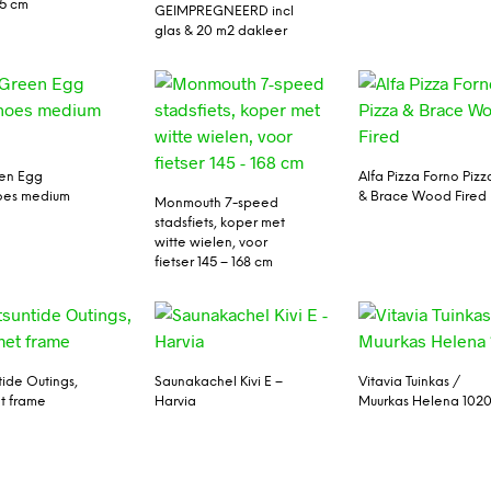
55 cm
GEIMPREGNEERD incl
glas & 20 m2 dakleer
en Egg
Alfa Pizza Forno Pizz
oes medium
& Brace Wood Fired
Monmouth 7-speed
stadsfiets, koper met
witte wielen, voor
fietser 145 – 168 cm
tide Outings,
Saunakachel Kivi E –
Vitavia Tuinkas /
et frame
Harvia
Muurkas Helena 102