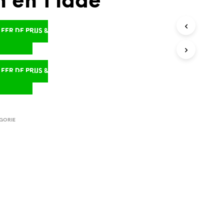
 en 1 lade
ER DE PRIJS &
D
ER DE PRIJS &
D
GORIE