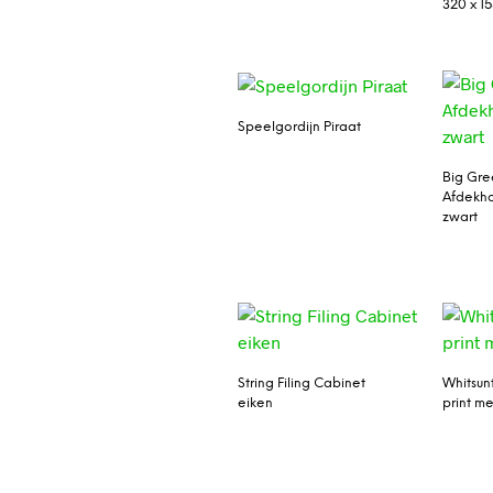
320 x 1
Speelgordijn Piraat
Big Gre
Afdekh
zwart
String Filing Cabinet
Whitsun
eiken
print m