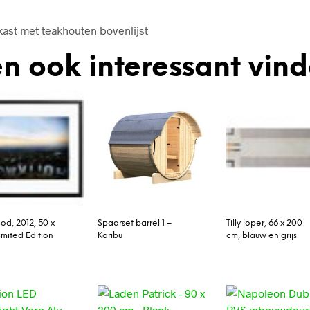
kast met teakhouten bovenlijst
n ook interessant vin
od, 2012, 50 x
Spaarset barrel 1 –
Tilly loper, 66 x 200
imited Edition
Karibu
cm, blauw en grijs