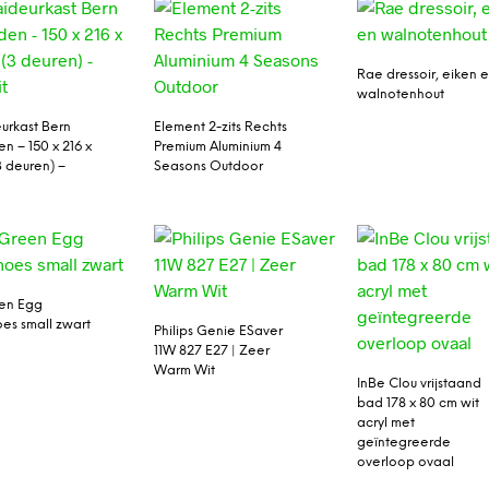
Rae dressoir, eiken 
walnotenhout
urkast Bern
Element 2-zits Rechts
n – 150 x 216 x
Premium Aluminium 4
3 deuren) –
Seasons Outdoor
en Egg
es small zwart
Philips Genie ESaver
11W 827 E27 | Zeer
Warm Wit
InBe Clou vrijstaand
bad 178 x 80 cm wit
acryl met
geïntegreerde
overloop ovaal