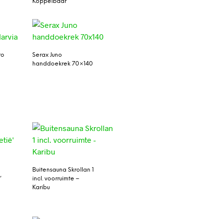
Koppelbaar
ro
Serax Juno
handdoekrek 70×140
Buitensauna Skrollan 1
’
incl. voorruimte –
Karibu