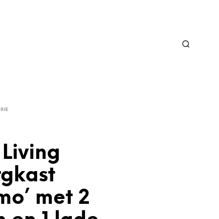
RIE
Living
gkast
mo’ met 2