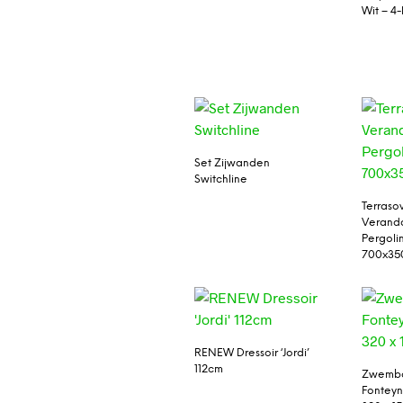
Wit – 4-
Set Zijwanden
Switchline
Terraso
Verand
Pergoli
700x35
RENEW Dressoir ‘Jordi’
112cm
Zwemba
Fonteyn