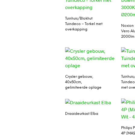
Tuinhuis/Blokhut
Tuindeco – Torkel met
Noxion 
overkapping
Vero Al
2000l
Crysler gebouw,
Tuinhuis
40x50cm,
Tuindec
gelimiteerde oplage
met ov
Draaideurkast Elba
Philips
4P (MAS