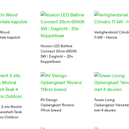
 Wood
Veiligheidsrail Cilind
tale kapstok
11 kW – Harvia
Noxion LED Batline
Connect 30cm 6500K
5W | Daglicht – 20x
Koppelbaar
RV Design
Tower Living
Opbergkast ‘Riviera’
Opbergkast ‘Venetië
 2-zits Rechts
119cm breed
met 4 deuren
 Seashell-Teak
ns Outdoor