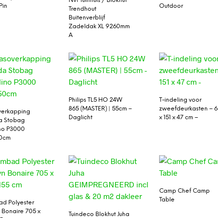
Nvt Tuinhuis / Blokhut
Pin
Outdoor
Trendhout
Buitenverblijf
Zadeldak XL 9260mm
A
Philips TL5 HO 24W
T-indeling voor
865 (MASTER) | 55cm –
zweefdeurkasten – 6
verkapping
Daglicht
x 151 x 47 cm –
a Stobag
no P3000
0cm
Camp Chef Camp
Table
d Polyester
 Bonaire 705 x
Tuindeco Blokhut Juha