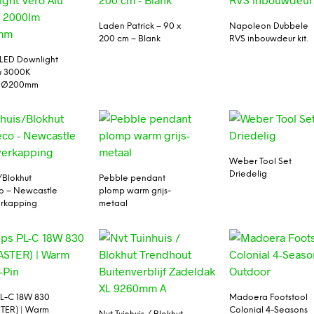
Laden Patrick – 90 x
Napoleon Dubbele
200 cm – Blank
RVS inbouwdeur kit.
LED Downlight
u 3000K
m Ø200mm
Weber Tool Set
Driedelig
/Blokhut
Pebble pendant
o – Newcastle
plomp warm grijs-
erkapping
metaal
 PL-C 18W 830
Madoera Footstool
TER) | Warm
Colonial 4-Seasons