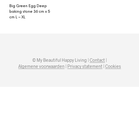
Big Green Egg Deep
baking stone 36 cm x 5
cm L – XL
© My Beautiful Happy Living |
Contact
|
Algemene voorwaarden
|
Privacy statement
|
Cookies