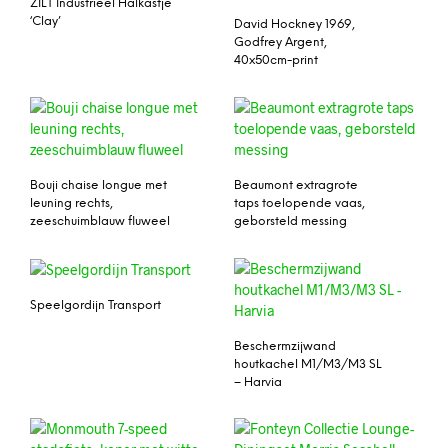
ZILT Industrieel Halkastje
‘Clay’
David Hockney 1969,
Godfrey Argent,
40x50cm-print
Bouji chaise longue met
Beaumont extragrote
leuning rechts,
taps toelopende vaas,
zeeschuimblauw fluweel
geborsteld messing
Speelgordijn Transport
Beschermzijwand
houtkachel M1/M3/M3 SL
– Harvia