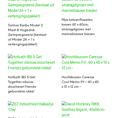
Mya katoenfluwelen
kussen 60 x 60cm,
Tuinhuis Karibu Model 2
smaragdgroen met
Maat B Hogedruk
marineblauwe biezen
Geïmpregneerd (bestaat
uit Model 2A + 1 x
verlengingspakket)
Hotbath IBS 5 Get
Hoofdkussen Caresse
Together inbouw
Cool Memo-Fit – 60 x 40
doucheset Friendo
x 10 x 12 cm –
geborsteld nikkel