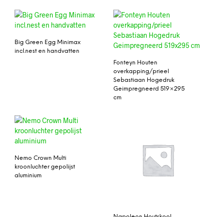
Big Green Egg Minimax
incl.nest en handvatten
Fonteyn Houten
overkapping/prieel
Sebastiaan Hogedruk
Geimpregneerd 519×295
cm
Nemo Crown Multi
kroonluchter gepolijst
aluminium
Napoleon Houtskool