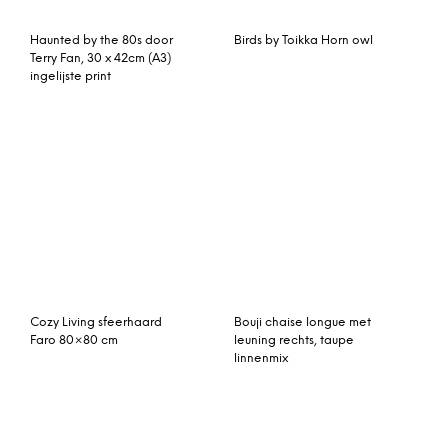
Flos Compass Box Small
Tuinhuis/Blokhut Fonteyn
2L spot
Irma platdak Hogedruk
geimpregneerd Grijs
580×290 cm
TEMPUR Flex 500 vlak –
70 x 200 cm –
Asta grote cactusvaas,
turquoise