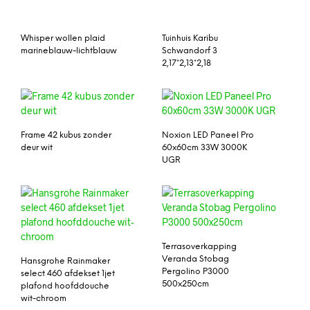
Whisper wollen plaid
Tuinhuis Karibu
marineblauw-lichtblauw
Schwandorf 3
2,17*2,13*2,18
Frame 42 kubus zonder
Noxion LED Paneel Pro
deur wit
60x60cm 33W 3000K
UGR
Terrasoverkapping
Veranda Stobag
Hansgrohe Rainmaker
Pergolino P3000
select 460 afdekset 1jet
500x250cm
plafond hoofddouche
wit-chroom