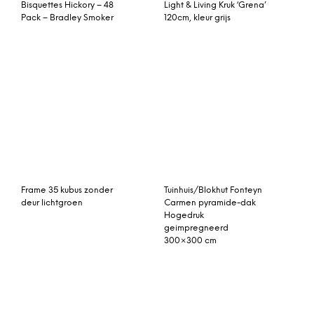
deur lichtgroen
Tuinhuis/Blokhut Fonteyn
Carmen pyramide-dak
Hogedruk
geimpregneerd
300×300 cm
Gladys plafond 19 wit Ø
2 x Solar ringgordijnen,
190 mm
228 x 228 cm,
mosterdgeel
Tuinhuis Karibu Bastrup 7
Jenson compact dressoir,
in donkergebeitst eiken