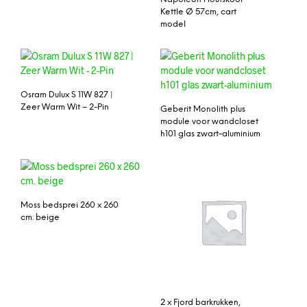
Kettle Ø 57cm, cart
model
Osram Dulux S 11W 827 |
Zeer Warm Wit – 2-Pin
Geberit Monolith plus
module voor wandcloset
h101 glas zwart-aluminium
Moss bedsprei 260 x 260
cm. beige
2 x Fjord barkrukken,