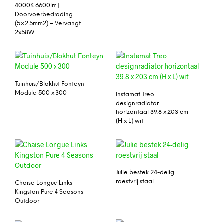
4000K 6600lm |
Doorvoerbedrading
(5×2.5mm2) – Vervangt
2x58W
Tuinhuis/Blokhut Fonteyn
Module 500 x 300
Instamat Treo
designradiator
horizontaal 39.8 x 203 cm
(H x L) wit
Julie bestek 24-delig
roestvrij staal
Chaise Longue Links
Kingston Pure 4 Seasons
Outdoor