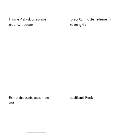
Indulgence oesterschaal
Rolluikkast Arendal-19B
58,7 cm.
Barset Antas Rechthoek
Hoekelement Edge Ice 4
Alu-Teak SUNS
Seasons Outdoor