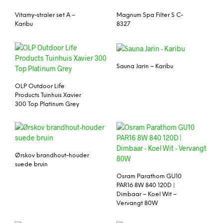
Vitamy-straler set A –
Magnum Spa Filter S C-
Karibu
8327
Sauna Jarin – Karibu
OLP Outdoor Life
Products Tuinhuis Xavier
300 Top Platinum Grey
Ørskov brandhout-houder
suede bruin
Osram Parathom GU10
PAR16 8W 840 120D |
Dimbaar – Koel Wit –
Vervangt 80W