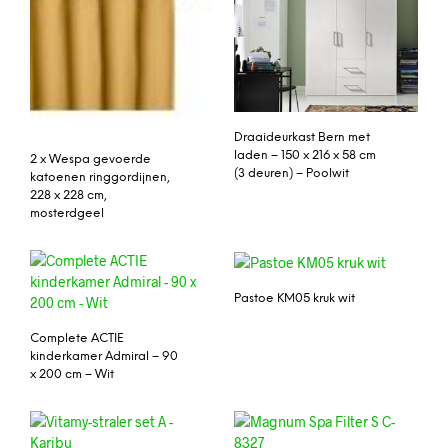
Draaideurkast Bern met
laden – 150 x 216 x 58 cm
2 x Wespa gevoerde
(3 deuren) – Poolwit
katoenen ringgordijnen,
228 x 228 cm,
mosterdgeel
Pastoe KM05 kruk wit
Complete ACTIE
kinderkamer Admiral – 90
x 200 cm – Wit