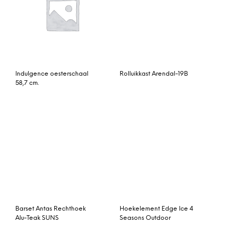
Tower Living Opbergkast
Osram FQ HO 49W 865
‘Ruud’ Small
Lumilux | 145cm – Daglicht
Haunted by the 80s door
Birds by Toikka Horn owl
Terry Fan, 30 x 42cm (A3)
ingelijste print