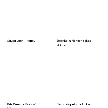
RENEW Opbergkast
Inbouwflens Kivi – Harvia
‘Eden’ 90cm breed
Frame 42 kubus zonder
Ibiza XL middenelement