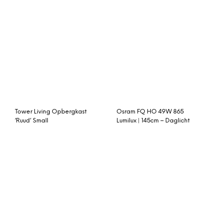
Cozy Living sfeerhaard
Bouji chaise longue met
Faro 80×80 cm
leuning rechts, taupe
linnenmix