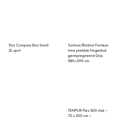
Memphis Heater 13kw
Rood Fonteyn
© My Beautiful Happy Living |
Contact
|
Algemene voorwaarden
|
Privacy statement
|
Cookies