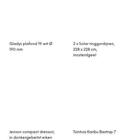
vtwonen Lockerkast met
Granada middenelement
3 deuren, kleur Grijs
aluminium antraciet
Nvt Sierkam voor op het
Wiesbaden Wall – half
dak (Groen)
vrijstaand ligbad 180×80