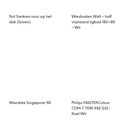
Sauna Larin – Karibu
Stockholm Horizon schaal
Ø 40 cm.
Brix Dressoir ‘Boston’
Bimbo stapelbare kruk wit
160cm