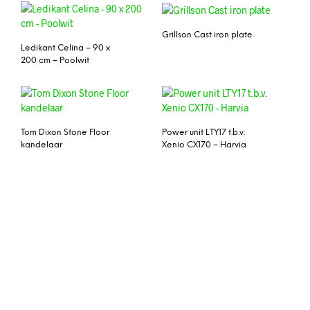
Grillson Cast iron plate
Ledikant Celina – 90 x
200 cm – Poolwit
Tom Dixon Stone Floor
Power unit LTY17 t.b.v.
kandelaar
Xenio CX170 – Harvia
Bisquettes Hickory – 48
Light & Living Kruk ‘Grena’
Pack – Bradley Smoker
120cm, kleur grijs
Frame 35 kubus zonder