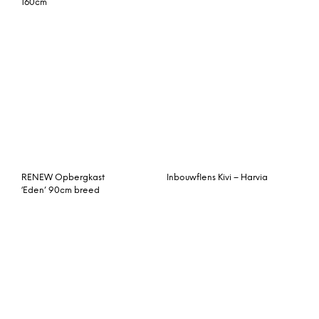
deur wit essen
kobo grijs
Esme dressoir, essen en
Ledikant Puck
wit