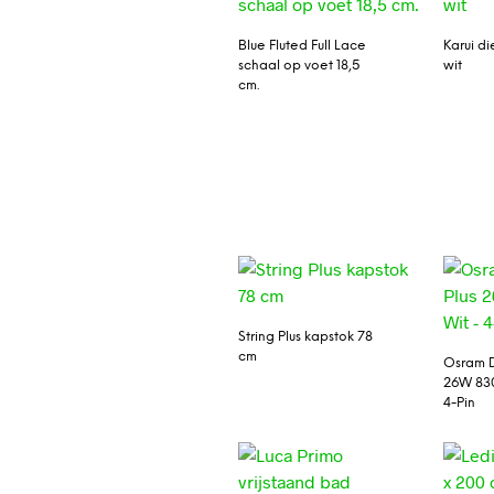
Blue Fluted Full Lace
Karui d
schaal op voet 18,5
wit
cm.
String Plus kapstok 78
cm
Osram D
26W 830
4-Pin