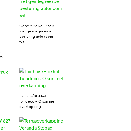
Geberit Selva urinoir
met geintegreerde
besturing autonoom
wit
k
mm
Tuinhuis/Blokhut
Tuindeco – Olson met
overkapping