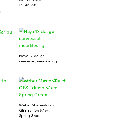
wall bad rond
175x85x60
L
Naya 12-delige
serviesset, meerkleurig
Weber Master-Touch
GBS Edition 57 cm
Spring Green