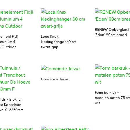
RENEW Opbergkast
‘Eden’ 90cm breed
lement Fidji
Loca Knax
uminium 4
kledinghanger 60 cm
s Outdoor
zwart-grijs
Commode Jesse
Form barkruk –
metalen poten 75 cm
huis / Blokhut
wit
ut Kapschuur
ve XL 6350mm