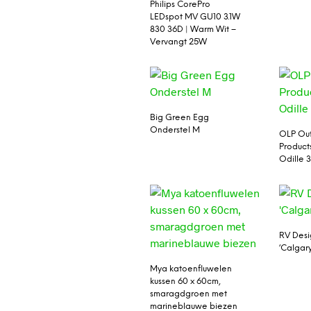
Philips CorePro
LEDspot MV GU10 3.1W
830 36D | Warm Wit –
Vervangt 25W
Big Green Egg
Onderstel M
OLP Out
Products
Odille 
RV Desi
‘Calgar
Mya katoenfluwelen
kussen 60 x 60cm,
smaragdgroen met
marineblauwe biezen