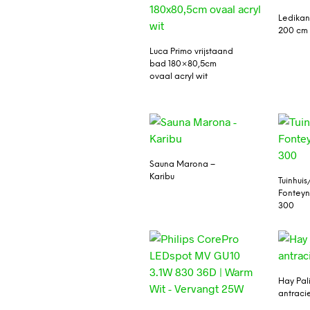
Ledikan
200 cm 
Luca Primo vrijstaand
bad 180×80,5cm
ovaal acryl wit
Sauna Marona –
Karibu
Tuinhuis
Fonteyn
300
Hay Pal
antraci