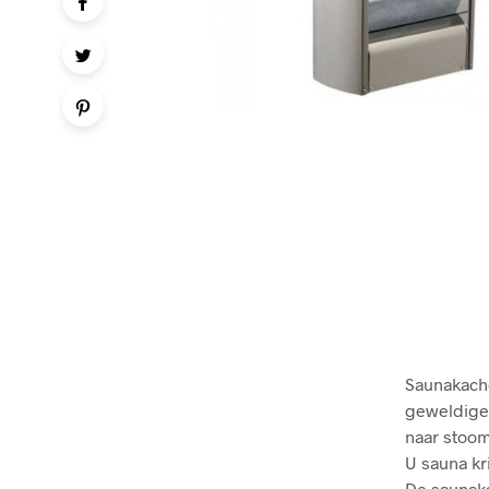
Saunakache
geweldige 
naar stoom
U sauna kr
De saunaka