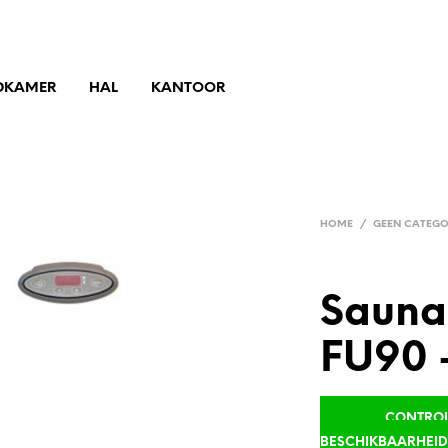
DKAMER
HAL
KANTOOR
HOME
/
GEEN CATEGO
Sauna
FU90 
CONTROLE
BESCHIKBAARHEI