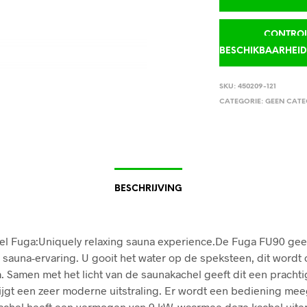
CONTROLE
BESCHIKBAARHEI
SKU:
450209-121
CATEGORIE:
GEEN CATE
BESCHRIJVING
l Fuga:Uniquely relaxing sauna experience.De Fuga FU90 gee
sauna-ervaring. U gooit het water op de speksteen, dit wordt
. Samen met het licht van de saunakachel geeft dit een prachti
ijgt een zeer moderne uitstraling. Er wordt een bediening me
chel heeft een vermogen van 9 kW, waarmee deze kachel uite