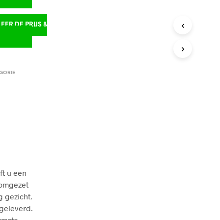
ER DE PRIJS &
D
GORIE
ft u een
 omgezet
g gezicht.
egeleverd.
rmate