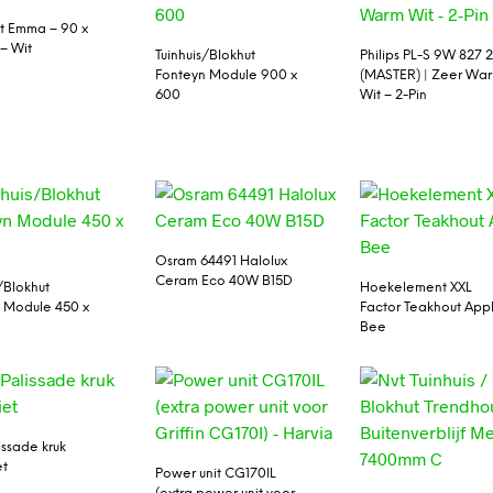
t Emma – 90 x
– Wit
Tuinhuis/Blokhut
Philips PL-S 9W 827 
Fonteyn Module 900 x
(MASTER) | Zeer Wa
600
Wit – 2-Pin
Osram 64491 Halolux
Ceram Eco 40W B15D
/Blokhut
Hoekelement XXL
 Module 450 x
Factor Teakhout App
Bee
issade kruk
et
Power unit CG170IL