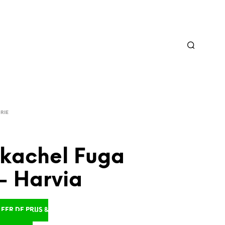
RIE
kachel Fuga
– Harvia
ER DE PRIJS &
D