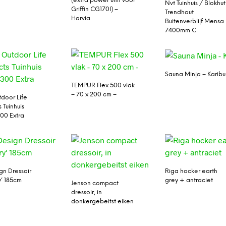
(extra power unit voor
Nvt Tuinhuis / Blokhut
Griffin CG170I) –
Trendhout
Harvia
Buitenverblijf Mensa 
7400mm C
Sauna Minja – Karibu
TEMPUR Flex 500 vlak
– 70 x 200 cm –
door Life
 Tuinhuis
300 Extra
gn Dressoir
Riga hocker earth
y’ 185cm
grey + antraciet
Jenson compact
dressoir, in
donkergebeitst eiken