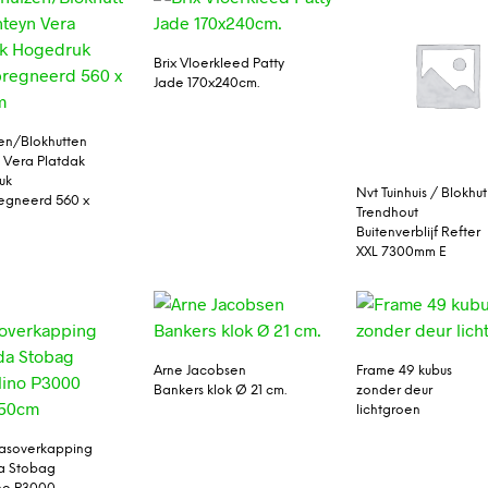
Brix Vloerkleed Patty
Jade 170x240cm.
zen/Blokhutten
 Vera Platdak
uk
Nvt Tuinhuis / Blokhut
egneerd 560 x
Trendhout
Buitenverblijf Refter
XXL 7300mm E
Arne Jacobsen
Frame 49 kubus
Bankers klok Ø 21 cm.
zonder deur
lichtgroen
rasoverkapping
a Stobag