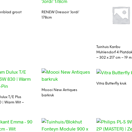
ienblad groot
RENEW Dressoir ‘Jordi’
178cm
Tuinhuis Karibu
Muhlendorf 4 Platda
– 302 x 217 cm – 19 
Vitra Butterfly kruk
Moooi New Antiques
barkruk
ulux T/E Plus
 | Warm Wit –