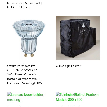
Noxion Spot Square Wit |
incl. GU10 Fitting
Osram Parathom Pro
Grillson grill cover
GU10 PAR16 5.9W 927
36D | Extra Warm Wit –
Beste Kleurweergave –
Dimbaar – Vervangt 50W