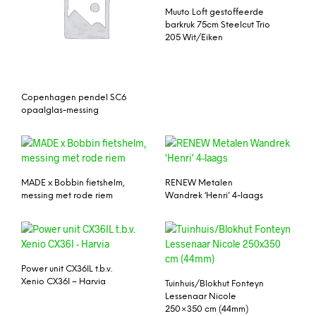
Muuto Loft gestoffeerde
barkruk 75cm Steelcut Trio
205 Wit/Eiken
Copenhagen pendel SC6
opaalglas-messing
MADE x Bobbin fietshelm,
RENEW Metalen
messing met rode riem
Wandrek ‘Henri’ 4-laags
Power unit CX36IL t.b.v.
Xenio CX36I – Harvia
Tuinhuis/Blokhut Fonteyn
Lessenaar Nicole
250×350 cm (44mm)