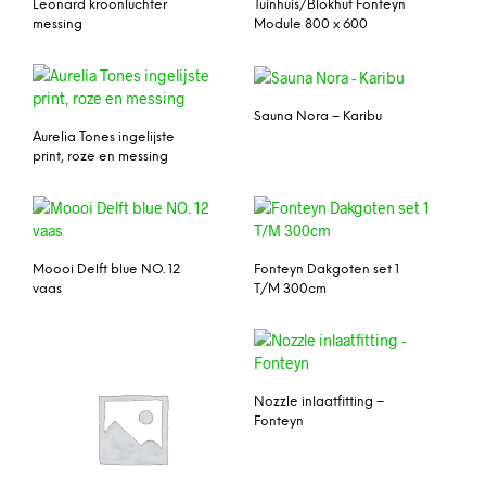
Leonard kroonluchter
Tuinhuis/Blokhut Fonteyn
messing
Module 800 x 600
Sauna Nora – Karibu
Aurelia Tones ingelijste
print, roze en messing
Moooi Delft blue NO. 12
Fonteyn Dakgoten set 1
vaas
T/M 300cm
Nozzle inlaatfitting –
Fonteyn