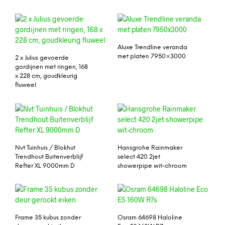
Aluxe Trendline veranda
met platen 7950×3000
2 x Julius gevoerde
gordijnen met ringen, 168
x 228 cm, goudkleurig
fluweel
Nvt Tuinhuis / Blokhut
Hansgrohe Rainmaker
Trendhout Buitenverblijf
select 420 2jet
Refter XL 9000mm D
showerpipe wit-chroom
Frame 35 kubus zonder
Osram 64698 Haloline