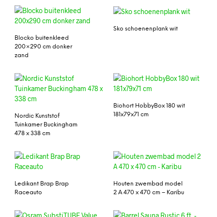
Sko schoenenplank wit
Blocko buitenkleed
200×290 cm donker
zand
Biohort HobbyBox 180 wit
181x79x71 cm
Nordic Kunststof
Tuinkamer Buckingham
478 x 338 cm
Ledikant Brap Brap
Houten zwembad model
Raceauto
2 A 470 x 470 cm – Karibu