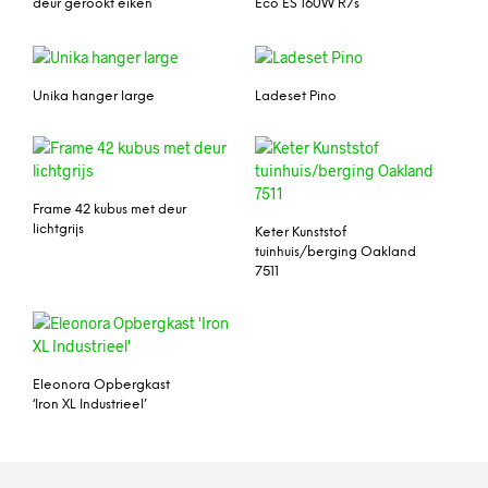
deur gerookt eiken
Eco ES 160W R7s
Unika hanger large
Ladeset Pino
Frame 42 kubus met deur
lichtgrijs
Keter Kunststof
tuinhuis/berging Oakland
7511
Eleonora Opbergkast
‘Iron XL Industrieel’