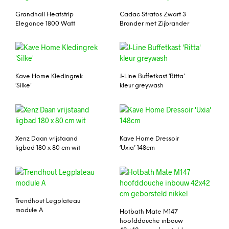
Grandhall Heatstrip
Cadac Stratos Zwart 3
Elegance 1800 Watt
Brander met Zijbrander
Kave Home Kledingrek
J-Line Buffetkast ‘Ritta’
‘Silke’
kleur greywash
Xenz Daan vrijstaand
Kave Home Dressoir
ligbad 180 x 80 cm wit
‘Uxia’ 148cm
Trendhout Legplateau
module A
Hotbath Mate M147
hoofddouche inbouw