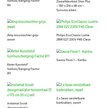
tuinhuis/berging Factor
Zweefdeurkast Stan Plus
86
– 150 x 216 x 68 cm –
Sonoma eiken
Amp kroonluchter grijs-
Philips EcoClassic Lustre
zwart
28W E27 230V P45 Clear
Sauna Flora 1 – Karibu
Keter Kunststof
tuinhuis/berging Factor
811
2 x Sean verstelbare
barkrukken, zwart
Instamat Scudi
designradiator