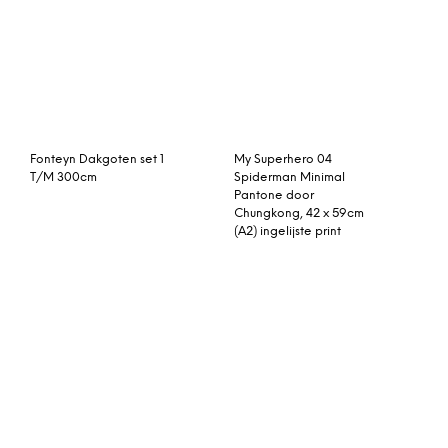
MADE Essentials Nial
Shepherd schapenvacht
trendy fauteauil,
Visby lichtgrijs
chartreusegeel
Osram 64496 Halolux
Geberit Monolith plus
Ceram Eco 100W B15D
module voor staand
closet h101 glas wit-
aluminium