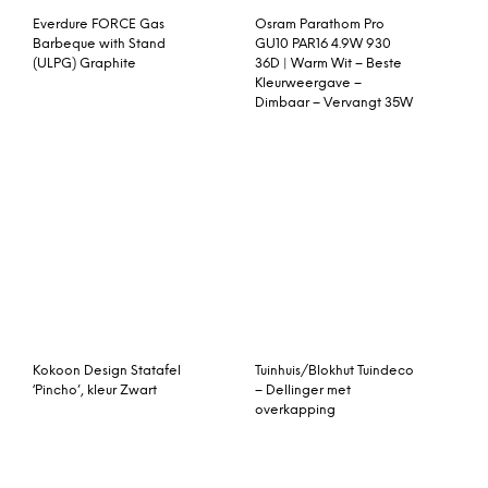
Philips CorePro LEDbulb
Osram Parathom Classic
E27 A60 5.5W 830 Mat |
E27 A 9W 827 Mat |
Vervangt 40W
Dimbaar – Extra Warm
Wit – Vervangt 60W