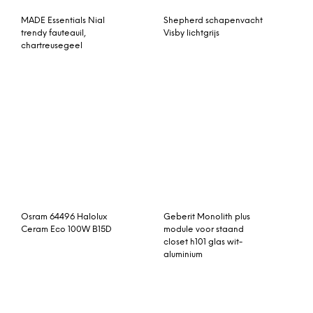
Skott vaas – messing
groot
© My Beautiful Happy Living |
Contact
|
Algemene voorwaarden
|
Privacy statement
|
Cookies