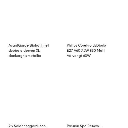
Van Esch Tertio WK
Sauna basismodel Elia –
kapstok 100
Karibu