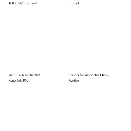
Philips PL-S 11W 830 4P
Sauna Svea – Karibu
(MASTER) | Warm Wit – 4-
Pin
Vitavia Tuinkas /
Ledikant Mrx Raceauto
Kweekkas
Merkur/Neptune 11500