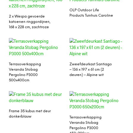
OLP Outdoor Life
Products Tuinhuis Caroline
2 x Wespa gevoerde
katoenen ringgordijnen,
168 x 228 cm, zachtroze
Terrasoverkapping
Zweefdeurkast Santiago
Veranda Stobag
– 136 x 197 x 61 cm (2
Pergolino P3000
deuren) – Alpine wit
500x400cm
Frame 35 kubus met deur
donkerblauw
Terrasoverkapping
Veranda Stobag
Pergolino P3000