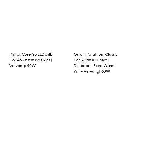
Philips CorePro LEDspot
Grillson grill cover
LV GU5.3 MR16 7W 830
36D | Warm Wit –
Vervangt 50W
Cutter hoedenplank mini
Weber Smokey Joe
eikenhout
Premium Crimson Red 37
cm