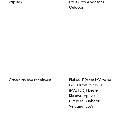
AvantGarde Biohort met
Philips CorePro LEDbulb
dubbele deuren XL
E27 A60 7.5W 830 Mat |
donkergrijs metallic
Vervangt 60W
2 x Solar ringgordijnen,
Passion Spa Renew –
168 x 182 cm, teal
Outlet