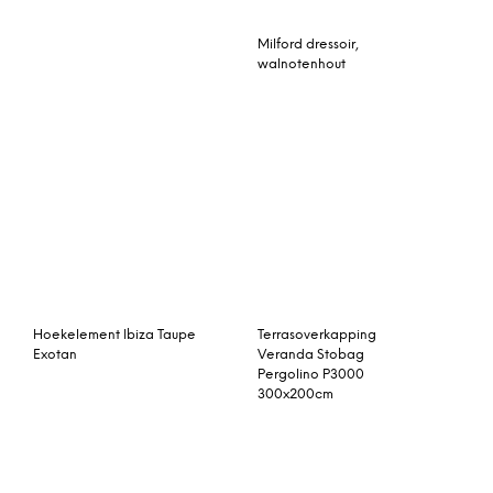
Hoekelement Ibiza Taupe
Exotan
Terrasoverkapping
Veranda Stobag
Pergolino P3000
300x200cm
Tuinhuis/Blokhut Tuindeco
– Soren
Tuinhuis/Blokhut Tuindeco
– Diederick met
overkapping
Van Esch Tertio Juno
kapstok
Hoekelement Almeria
Frost Grey 4 Seasons