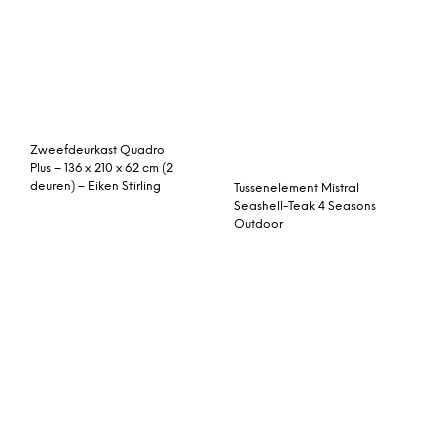
Everdure FORCE Gas
Osram Parathom Pro
Barbeque with Stand
GU10 PAR16 4.9W 930
(ULPG) Graphite
36D | Warm Wit – Beste
Kleurweergave –
Dimbaar – Vervangt 35W
Kokoon Design Statafel
Tuinhuis/Blokhut Tuindeco
‘Pincho’, kleur Zwart
– Dellinger met
overkapping