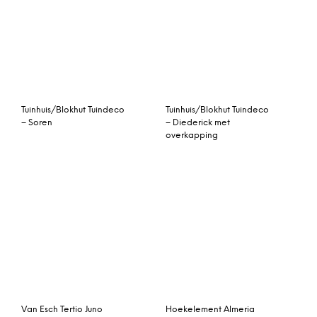
Outdoor
Canadian chair teakhout
Philips LEDspot MV Value
GU10 3.7W 927 36D
(MASTER) | Beste
Kleurweergave –
DimTone Dimbaar –
Vervangt 35W