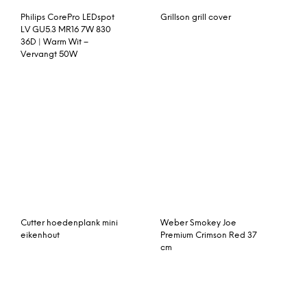
Fonteyn Dakgoten set 1
My Superhero 04
T/M 300cm
Spiderman Minimal
Pantone door
Chungkong, 42 x 59cm
(A2) ingelijste print