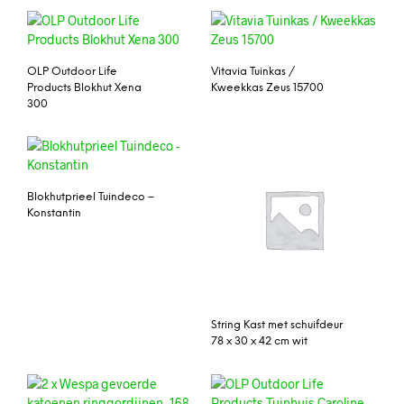
OLP Outdoor Life
Vitavia Tuinkas /
Products Blokhut Xena
Kweekkas Zeus 15700
300
Blokhutprieel Tuindeco –
Konstantin
String Kast met schuifdeur
78 x 30 x 42 cm wit