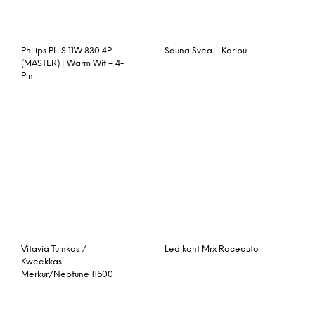
Zweefdeurkast Quadro
Plus – 136 x 210 x 62 cm (2
deuren) – Eiken Stirling
Tussenelement Mistral
Seashell-Teak 4 Seasons
Outdoor