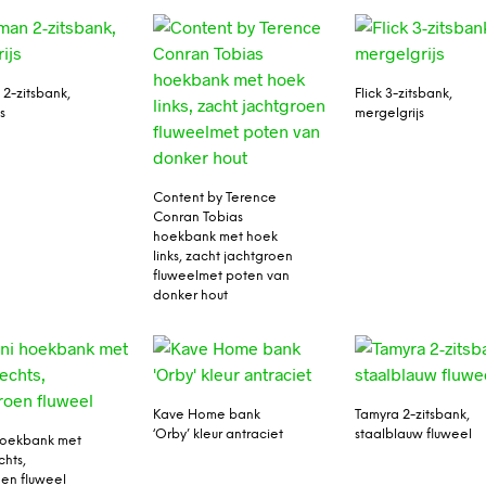
2-zitsbank,
Flick 3-zitsbank,
s
mergelgrijs
Content by Terence
Conran Tobias
hoekbank met hoek
links, zacht jachtgroen
fluweelmet poten van
donker hout
Kave Home bank
Tamyra 2-zitsbank,
‘Orby’ kleur antraciet
staalblauw fluweel
hoekbank met
chts,
oen fluweel