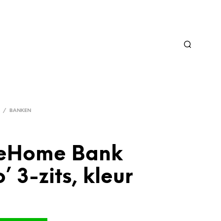
/
BANKEN
eHome Bank
’ 3-zits, kleur