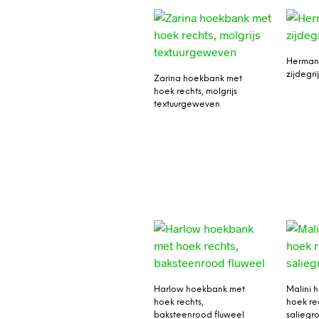
Herman 
zijdegrij
Zarina hoekbank met
hoek rechts, molgrijs
textuurgeweven
Harlow hoekbank met
Malini 
hoek rechts,
hoek re
baksteenrood fluweel
saliegr