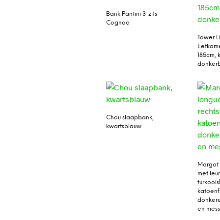
Bank Pantini 3-zits
Cognac
Tower L
Eetkame
185cm, k
donkerb
Chou slaapbank,
kwartsblauw
Margot 
met leun
turkooi
katoenf
donkere
en mess