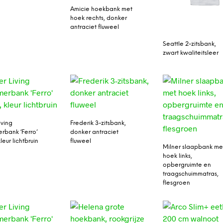
Amicie hoekbank met
hoek rechts, donker
antraciet fluweel
Seattle 2-zitsbank,
zwart kwaliteitsleer
iving
Frederik 3-zitsbank,
rbank ‘Ferro’
donker antraciet
leur lichtbruin
fluweel
Milner slaapbank me
hoek links,
opbergruimte en
traagschuimmatras,
flesgroen