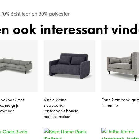
 70% écht leer en 30% polyester
n ook interessant vin
hoekbank met
Vinnie kleine
Flynn 2-zitsbank, grij
ks, molgrijs
slaapbank,
linnenmix
rgeweven
leisteengrijs boucle
met lusstructuur