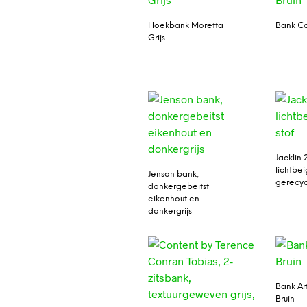
Hoekbank Moretta
Bank Co
Grijs
Jacklin 
lichtbe
Jenson bank,
gerecyc
donkergebeitst
eikenhout en
donkergrijs
Bank Art
Bruin