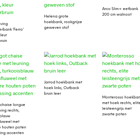
Arco Slim+ eetbank
200 cm walnoot
Helena grote
hoekbank, rookgrijze
iving
geweven stof
rbank ‘Ferro’
leur
ruin
Jarrod hoekbank met
hoek links, Outback
bruin leer
Monterosso hoekba
met hoek rechts, elit
chaise longue
leisteengrijs met
ing rechts,
zwarte poten
sblauw
luweel met
 houten poten
ing accenten