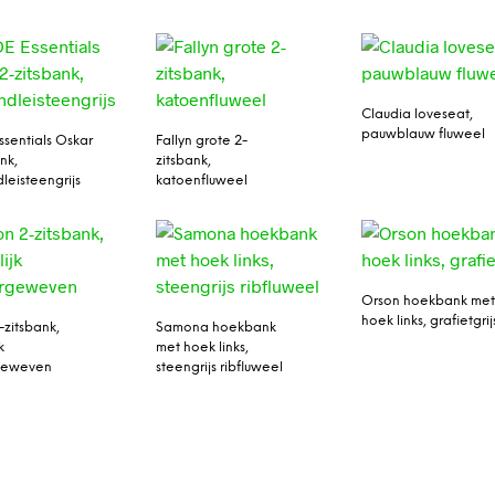
Claudia loveseat,
pauwblauw fluweel
sentials Oskar
Fallyn grote 2-
nk,
zitsbank,
leisteengrijs
katoenfluweel
Orson hoekbank me
hoek links, grafietgrij
-zitsbank,
Samona hoekbank
k
met hoek links,
rgeweven
steengrijs ribfluweel