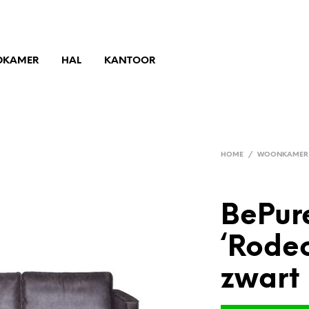
DKAMER
HAL
KANTOOR
HOME
/
WOONKAMER
BePur
‘Rodeo
zwart