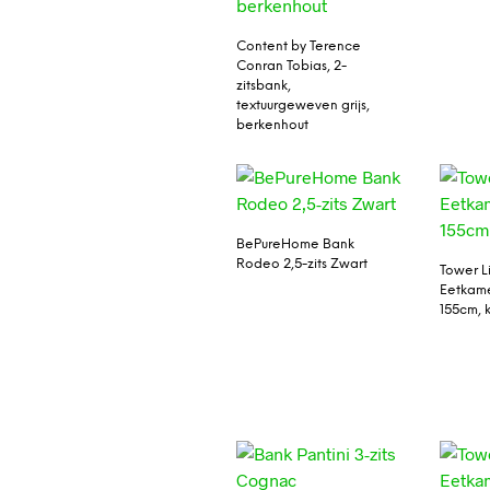
Content by Terence
Conran Tobias, 2-
zitsbank,
textuurgeweven grijs,
berkenhout
BePureHome Bank
Rodeo 2,5-zits Zwart
Tower L
Eetkame
155cm, k