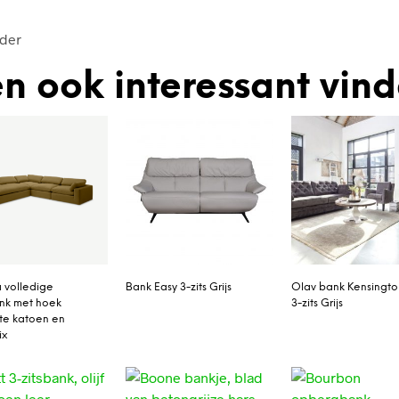
eder
n ook interessant vin
 volledige
Bank Easy 3-zits Grijs
Olav bank Kensingto
nk met hoek
3-zits Grijs
atte katoen en
ix