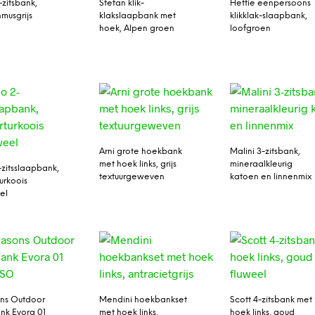
-zitsbank,
Stefan klik-
Hettie eenpersoons
musgrijs
klakslaapbank met
klikklak-slaapbank,
hoek, Alpen groen
loofgroen
Arni grote hoekbank
Malini 3-zitsbank,
met hoek links, grijs
mineraalkleurig
-zitsslaapbank,
textuurgeweven
katoen en linnenmix
urkoois
el
ns Outdoor
Mendini hoekbankset
Scott 4-zitsbank met
k Evora 01
met hoek links,
hoek links, goud