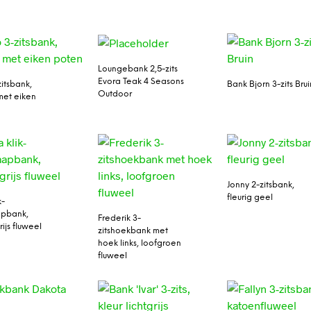
Loungebank 2,5-zits
Evora Teak 4 Seasons
zitsbank,
Bank Bjorn 3-zits Brui
Outdoor
met eiken
Jonny 2-zitsbank,
fleurig geel
k-
apbank,
Frederik 3-
ijs fluweel
zitshoekbank met
hoek links, loofgroen
fluweel