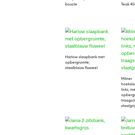
boucle
Teak 4
Harlow slaapbank met
opbergruimte,
staalblauw fluweel
Milner
hoeksl
links, m
opbergr
traagsc
staalgri