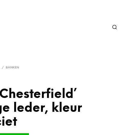
/
BANKEN
Chesterfield’
e leder, kleur
iet