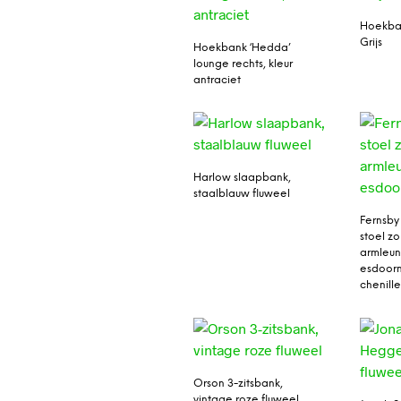
Hoekba
Grijs
Hoekbank ‘Hedda’
lounge rechts, kleur
antraciet
Harlow slaapbank,
staalblauw fluweel
Fernsby
stoel z
armleun
esdoor
chenill
Orson 3-zitsbank,
vintage roze fluweel