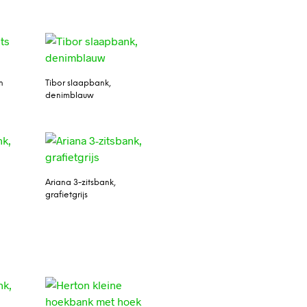
n
Tibor slaapbank,
denimblauw
Ariana 3-zitsbank,
grafietgrijs