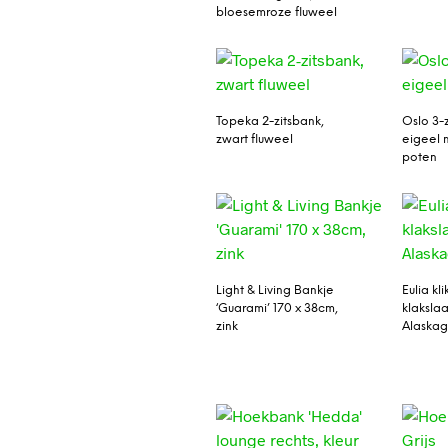
bloesemroze fluweel
Topeka 2-zitsbank,
Oslo 3-
zwart fluweel
eigeel 
poten
Light & Living Bankje
Eulia kli
‘Guarami’ 170 x 38cm,
klaksla
zink
Alaskagr