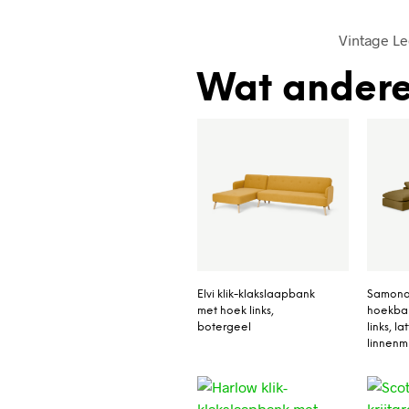
Vintage L
Wat andere
Elvi klik-klakslaapbank
Samona
met hoek links,
hoekba
botergeel
links, l
linnenm