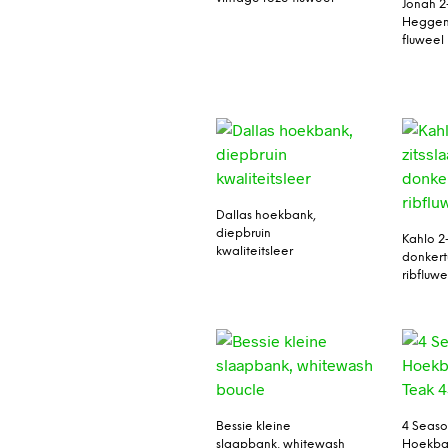
Jonah 2
Heggen
fluweel
Dallas hoekbank,
diepbruin
Kahlo 2
kwaliteitsleer
donkert
ribfluwe
Bessie kleine
4 Seaso
slaapbank, whitewash
Hoekban