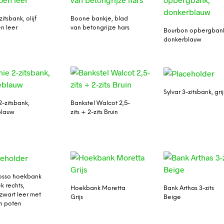
zitsbank, olijf
Boone bankje, blad
en leer
van betongrijze hars
Bourbon opbergban
donkerblauw
Sylvar 3-zitsbank, grij
2-zitsbank,
Bankstel Walcot 2,5-
blauw
zits + 2-zits Bruin
osso hoekbank
k rechts,
Hoekbank Moretta
Bank Arthas 3-zits
zwart leer met
Grijs
Beige
n poten