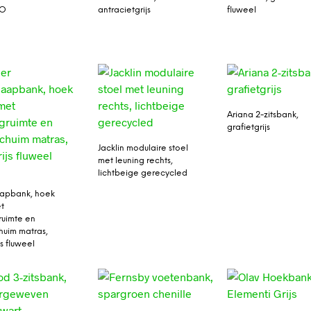
SO
antracietgrijs
fluweel
Ariana 2-zitsbank,
grafietgrijs
Jacklin modulaire stoel
met leuning rechts,
lichtbeige gerecycled
aapbank, hoek
et
uimte en
huim matras,
js fluweel