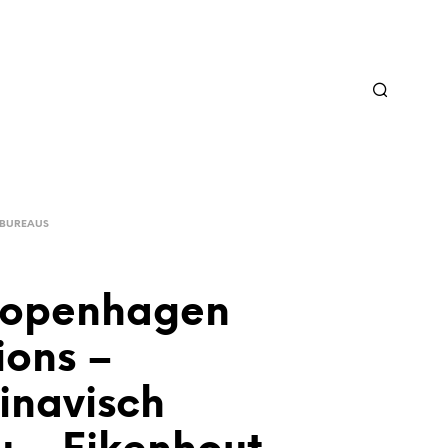
BUREAUS
Copenhagen
ions –
inavisch