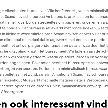
ige eikenhouten bureau van Vita heeft een stijlvol en minimalist
et Scandinavische bureau Ambitions is praktisch en functionee
at namelijk verborgen gedeeltes om papieren, snoeren en an
cht te houden. Het bureau is afgewerkt met ronde hoeken, waar
 in kleinere woonruimtes past. Scandinavisch ontwerp Het bur
n eikenhout en metaal dat is afgewerkt met een matte poeder 
heeft het ontwerp afgeronde randen en details, waardoor het 
sche uitstraling krijgt. Het bureau heeft ??n lade en aan de ach
ch een verborgen gedeelte waarin opladers, draden en verle
rden opgeslagen. Bovendien heeft het bureau speciaal ontwo
erbergen van snoeren. Kortom, een minimalistisch bureau waarb
 spulletjes niet zichtbaar zijn. Ambitions ? Scandinavisch burea
n eikenhout Afgewerkt met matte metalen details Verborgen 
 andere opladers en draden Uniek, minimalistisch ontwerp O
s S?ndergaard
n ook interessant vin