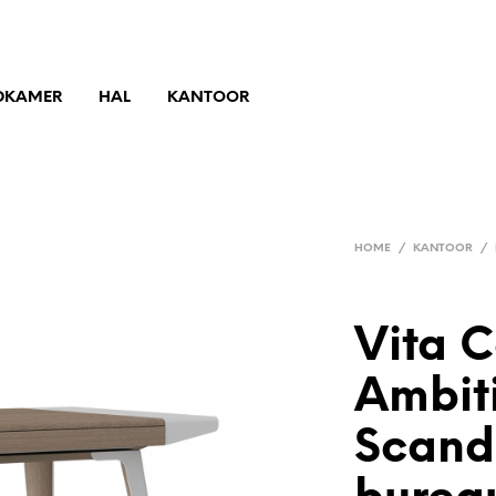
DKAMER
HAL
KANTOOR
HOME
/
KANTOOR
/
Vita 
Ambit
Scand