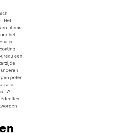
isch
l. Het
dere items
door het
eau is
coating.
bureau een
terzijde
ngsnoeren
rpen poten
ij alle
u is?
gedeeltes
ntworpen
den