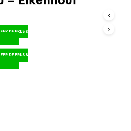
u – Eikenhout
ER DE PRIJS &
D
ER DE PRIJS &
D