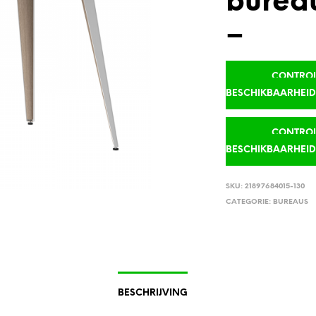
burea
–
CONTROLE
BESCHIKBAARHEI
CONTROLE
BESCHIKBAARHEI
SKU:
21897684015-130
CATEGORIE:
BUREAUS
BESCHRIJVING