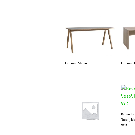
Bureau Store
Bureau 
Kave H
‘Jess’, k
Wit