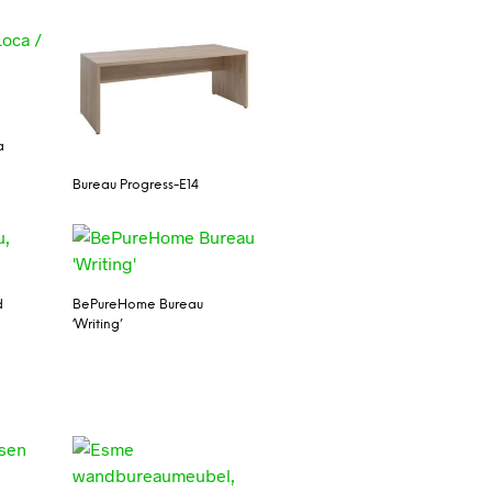
a
Bureau Progress-E14
d
BePureHome Bureau
‘Writing’