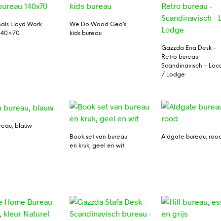
nals Lloyd Work
We Do Wood Geo’s
 140×70
kids bureau
Gazzda Ena Desk –
Retro bureau –
Scandinavisch – Loc
/ Lodge
reau, blauw
Book set van bureau
Aldgate bureau, roo
en kruk, geel en wit