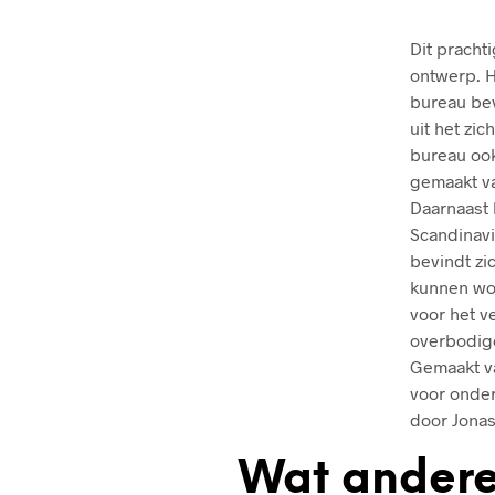
Dit pracht
ontwerp. H
bureau bev
uit het zi
bureau ook
gemaakt va
Daarnaast 
Scandinavi
bevindt zi
kunnen wo
voor het v
overbodige
Gemaakt va
voor onder
door Jona
Wat andere