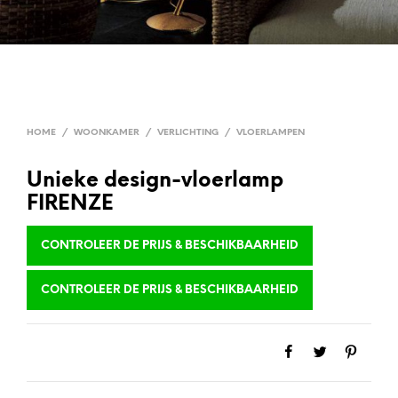
HOME
/
WOONKAMER
/
VERLICHTING
/
VLOERLAMPEN
Unieke design-vloerlamp
FIRENZE
CONTROLEER DE PRIJS & BESCHIKBAARHEID
CONTROLEER DE PRIJS & BESCHIKBAARHEID