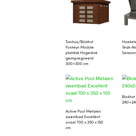
Tuinhuis/Blokhut
Hoekele
Fonteyn Module
Teak-Al
platdak Hogedruk
Season
geimpregneerd
300×300 cm
Blokhut
240×24
Active Pool Metalen
zwembad Excellent
ovaal 700 x 350 x 150
cm