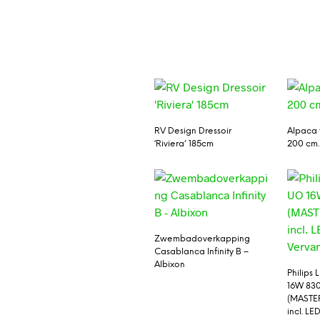
RV Design Dressoir
Alpaca t
‘Riviera’ 185cm
200 cm.
Zwembadoverkapping
Casablanca Infinity B –
Albixon
Philips
16W 83
(MASTER
incl. LE