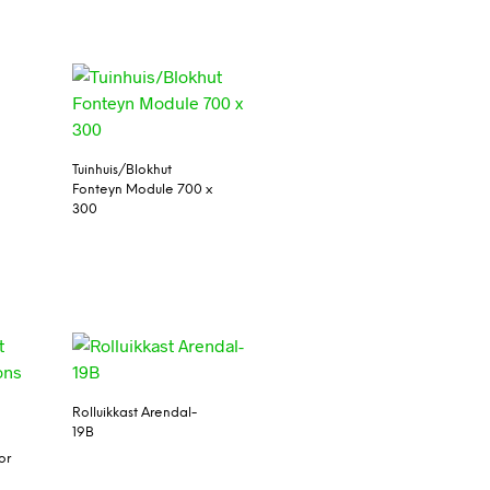
Tuinhuis/Blokhut
Fonteyn Module 700 x
300
Rolluikkast Arendal-
19B
or