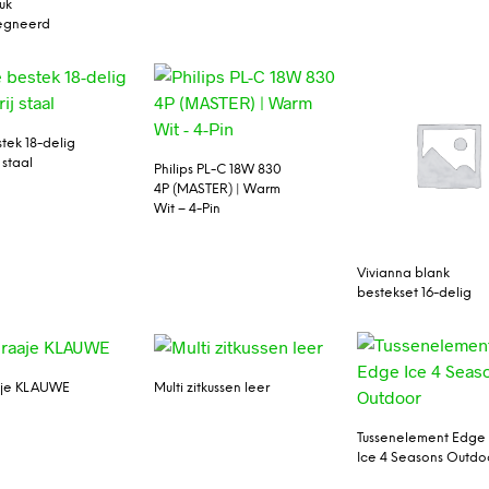
uk
egneerd
stek 18-delig
 staal
Philips PL-C 18W 830
4P (MASTER) | Warm
Wit – 4-Pin
Vivianna blank
bestekset 16-delig
je KLAUWE
Multi zitkussen leer
Tussenelement Edge
Ice 4 Seasons Outdo