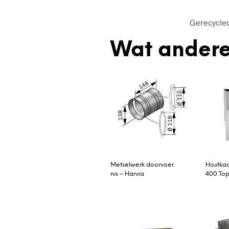
Gerecycled
Wat andere
Metselwerk doorvoer
Houtkac
rvs – Harvia
400 Top