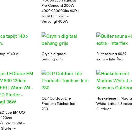
Noxion LED Highbay
Pro Concord 200W
4000K 30000lm 60D |
1-10V Dimbaar –
Vervangt 400W
apijt 140 x
Grynin digitaal
Buitensauna 4039
behang grijs
extra – Interflex
OLP Outdoor Life
Hoekelement Madra
Products Tuinhuis Indi
White-Latte 4 Seaso
230
Outdoor
 LEDtube EM UO
0 120cm
) | Warm Wit –
D Starter –