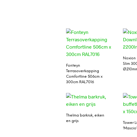
Noxion 
Slim 30
Fonteyn
Ø210m
Terrasoverkapping
Comfortline 506cm x
300cm RAL7016
Thelma barkruk, eiken
en grijs
Tower Li
‘Mascio