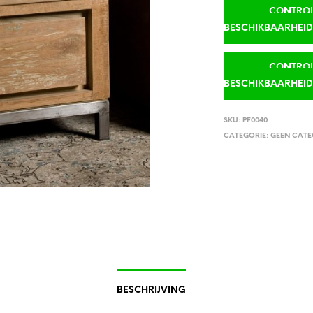
CONTROLE
BESCHIKBAARHEI
CONTROLE
BESCHIKBAARHEI
SKU:
PF0040
CATEGORIE:
GEEN CATE
BESCHRIJVING