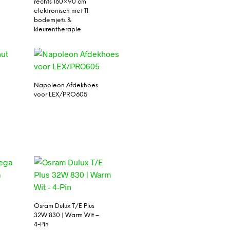
rechts 160×90 cm
elektronisch met 11
bodemjets &
kleurentherapie
Napoleon Afdekhoes
voor LEX/PRO605
Osram Dulux T/E Plus
32W 830 | Warm Wit –
4-Pin