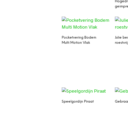
Hogedr
geimpr
Pocketvering Bodem
Julie be
Multi Motion Vlak
roestvrij
Speelgordijn Piraat
Gebraa