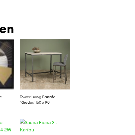
den
te
Tower Living Bartafel
‘Rhodos’ 160 x 90