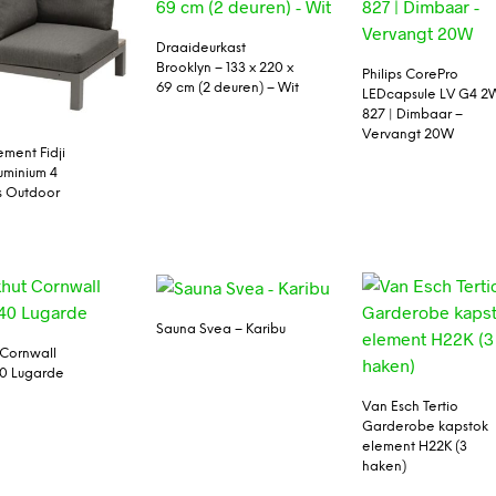
Draaideurkast
Brooklyn – 133 x 220 x
Philips CorePro
69 cm (2 deuren) – Wit
LEDcapsule LV G4 2
827 | Dimbaar –
Vervangt 20W
ment Fidji
uminium 4
s Outdoor
Sauna Svea – Karibu
 Cornwall
0 Lugarde
Van Esch Tertio
Garderobe kapstok
element H22K (3
haken)