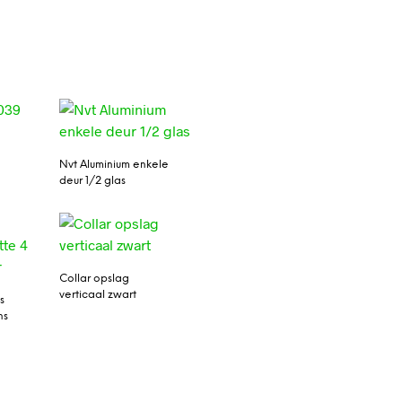
Nvt Aluminium enkele
deur 1/2 glas
Collar opslag
verticaal zwart
s
ns