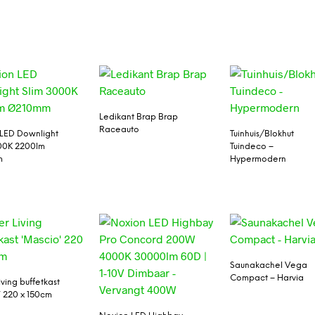
Ledikant Brap Brap
Raceauto
LED Downlight
Tuinhuis/Blokhut
00K 2200lm
Tuindeco –
m
Hypermodern
Saunakachel Vega
Compact – Harvia
ving buffetkast
’ 220 x 150cm