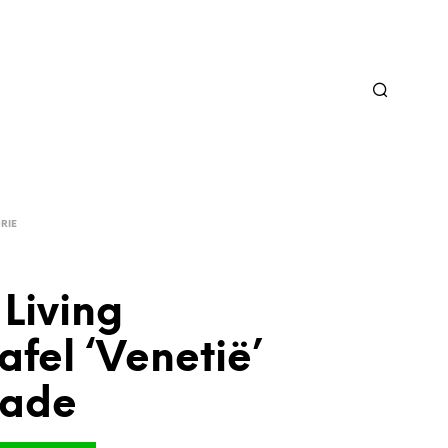
RIE
Living
tafel ‘Venetië’
lade