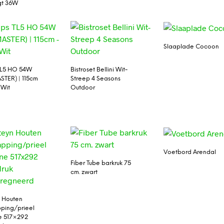
gt 36W
Slaaplade Cocoon
 TL5 HO 54W
Bistroset Bellini Wit-
STER) | 115cm
Streep 4 Seasons
 Wit
Outdoor
Voetbord Arendal
Fiber Tube barkruk 75
cm. zwart
 Houten
ping/prieel
e 517×292