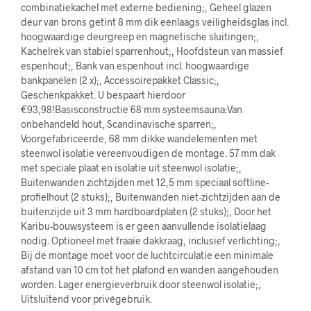
combinatiekachel met externe bediening;, Geheel glazen
deur van brons getint 8 mm dik eenlaags veiligheidsglas incl.
hoogwaardige deurgreep en magnetische sluitingen;,
Kachelrek van stabiel sparrenhout;, Hoofdsteun van massief
espenhout;, Bank van espenhout incl. hoogwaardige
bankpanelen (2 x);, Accessoirepakket Classic;,
Geschenkpakket. U bespaart hierdoor
€93,98!Basisconstructie 68 mm systeemsauna:Van
onbehandeld hout, Scandinavische sparren;,
Voorgefabriceerde, 68 mm dikke wandelementen met
steenwol isolatie vereenvoudigen de montage. 57 mm dak
met speciale plaat en isolatie uit steenwol isolatie;,
Buitenwanden zichtzijden met 12,5 mm speciaal softline-
profielhout (2 stuks);, Buitenwanden niet-zichtzijden aan de
buitenzijde uit 3 mm hardboardplaten (2 stuks);, Door het
Karibu-bouwsysteem is er geen aanvullende isolatielaag
nodig. Optioneel met fraaie dakkraag, inclusief verlichting;,
Bij de montage moet voor de luchtcirculatie een minimale
afstand van 10 cm tot het plafond en wanden aangehouden
worden. Lager energieverbruik door steenwol isolatie;,
Uitsluitend voor privégebruik.