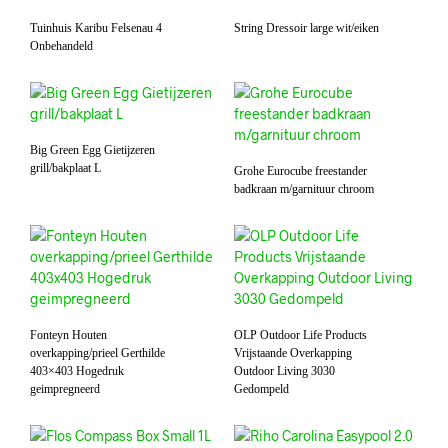
Tuinhuis Karibu Felsenau 4
String Dressoir large wit/eiken
Onbehandeld
Big Green Egg Gietijzeren
grill/bakplaat L
Grohe Eurocube freestander
badkraan m/garnituur chroom
Fonteyn Houten
OLP Outdoor Life Products
overkapping/prieel Gerthilde
Vrijstaande Overkapping
403×403 Hogedruk
Outdoor Living 3030
geimpregneerd
Gedompeld