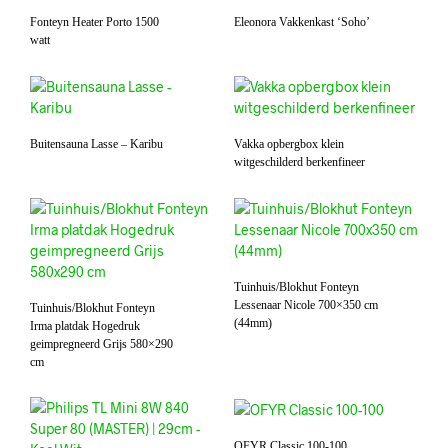
Fonteyn Heater Porto 1500
Eleonora Vakkenkast ‘Soho’
watt
Buitensauna Lasse – Karibu
Vakka opbergbox klein
witgeschilderd berkenfineer
Tuinhuis/Blokhut Fonteyn
Lessenaar Nicole 700×350 cm
Tuinhuis/Blokhut Fonteyn
(44mm)
Irma platdak Hogedruk
geimpregneerd Grijs 580×290
cm
OFYR Classic 100-100