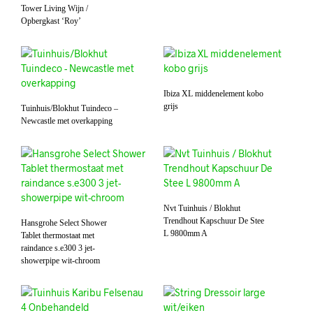
Tower Living Wijn /
Opbergkast ‘Roy’
Ibiza XL middenelement kobo
grijs
Tuinhuis/Blokhut Tuindeco –
Newcastle met overkapping
Nvt Tuinhuis / Blokhut
Trendhout Kapschuur De Stee
Hansgrohe Select Shower
L 9800mm A
Tablet thermostaat met
raindance s.e300 3 jet-
showerpipe wit-chroom