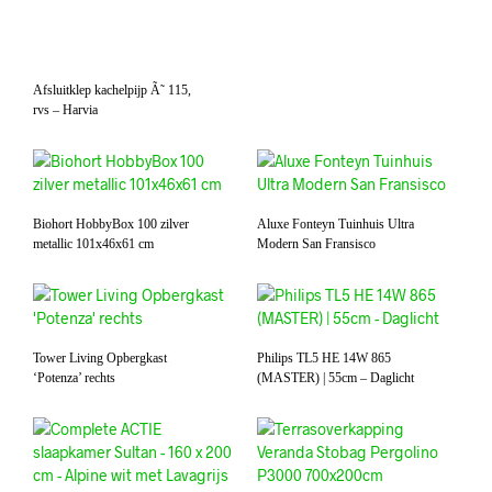
Afsluitklep kachelpijp Ã˜ 115,
rvs – Harvia
Biohort HobbyBox 100 zilver
Aluxe Fonteyn Tuinhuis Ultra
metallic 101x46x61 cm
Modern San Fransisco
Tower Living Opbergkast
Philips TL5 HE 14W 865
‘Potenza’ rechts
(MASTER) | 55cm – Daglicht