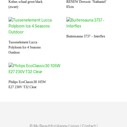
Kubus schaal groot black
RENEW Dressoir ‘Nathaniel’
(zwart)
85cm
Buitensauna 3737 – Interflex
Tussenelement Lucca
Polyloom Ice 4 Seasons
Outdoor
Philips EcoClassic30 105W
E27 230V T32 Clear
© My Beautiful Happy Living |
Contact
|