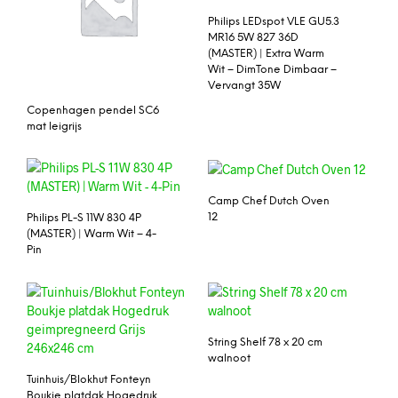
Philips LEDspot VLE GU5.3
MR16 5W 827 36D
(MASTER) | Extra Warm
Wit – DimTone Dimbaar –
Vervangt 35W
Copenhagen pendel SC6
mat leigrijs
Camp Chef Dutch Oven
12
Philips PL-S 11W 830 4P
(MASTER) | Warm Wit – 4-
Pin
String Shelf 78 x 20 cm
walnoot
Tuinhuis/Blokhut Fonteyn
Boukje platdak Hogedruk