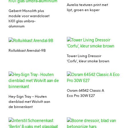
Aurelia texturen print met
lijst, groen en koper
Geberit Monolith plus
module voor wandcloset
h101 glas umbra-
aluminium
Rolluikkast Arendal-9B
Tower Living Dressoir
‘Corfu’, kleur smoke brown
Osram 64542 Classic A
Eco Pro 30W E27
Hey-Sign Tray – Houten
dienblad met Wolvilt aan
de binnenkant