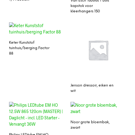
Van Esch Tubulus T buis
kapstok voor
kleerhangers 150
Keter Kunststof
tuinhuis/berging Factor
88
Jenson dressoir, eiken en
wit
Noor grote bloembak,
zwart
Philips LEDtube EM HO