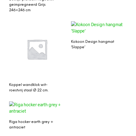
geimpregneerd Grijs
246×246 cm
Kokoon Design hangmat
‘Slappe’
Koppel wandklok wit-
roestvrij staal Ø 22 cm.
Riga hocker earth grey +
antraciet