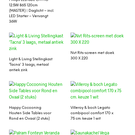
12.5W 865 120cm
(MASTER) | Daglicht – incl.
LED Starter – Vervangt
36W
Nvt Rits-screen met doek
300 X 220
Light & Living Stellingkast
‘Tacna’ 3 laags, metaal
antiek zink
Happy Cocooning
Villeroy & boch Legato
Houten Side Tables voor
combipool comfort 170 x
Rond en Ovaal (2 stuks)
75 cm. keuze 1 wit