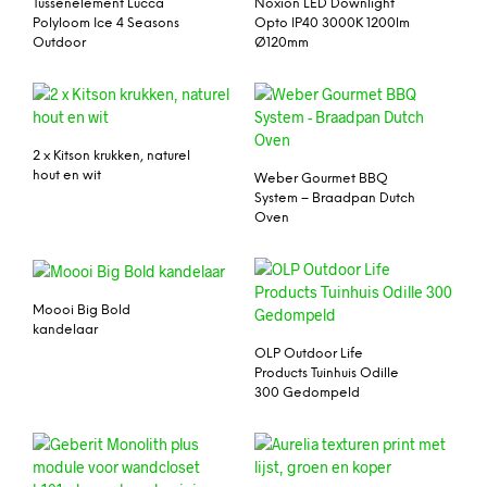
Tussenelement Lucca
Noxion LED Downlight
Polyloom Ice 4 Seasons
Opto IP40 3000K 1200lm
Outdoor
Ø120mm
2 x Kitson krukken, naturel
hout en wit
Weber Gourmet BBQ
System – Braadpan Dutch
Oven
Moooi Big Bold
kandelaar
OLP Outdoor Life
Products Tuinhuis Odille
300 Gedompeld