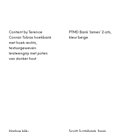
Content by Terence
PTMD Bank ‘James’ 2-zits,
Conran Tobias hoekbank
kleur beige
met hoek rechts,
textuurgeweven
leisteengrijs met poten
van donker hout
Harlow klik-
Scott 3-zitsbank, bruin