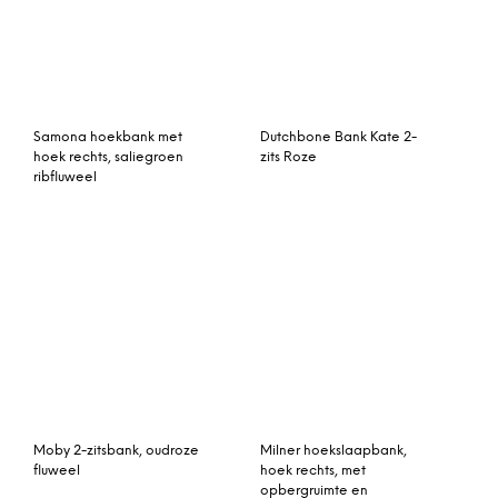
Samona hoekbank met
Dutchbone Bank Kate 2-
hoek rechts, saliegroen
zits Roze
ribfluweel
Moby 2-zitsbank, oudroze
Milner hoekslaapbank,
fluweel
hoek rechts, met
opbergruimte en