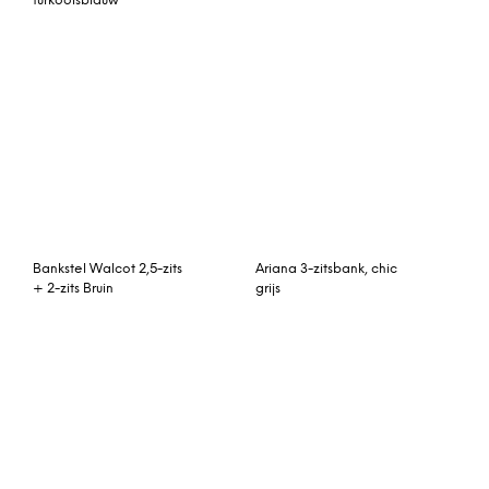
turkooisblauw
Bankstel Walcot 2,5-zits
Ariana 3-zitsbank, chic
+ 2-zits Bruin
grijs