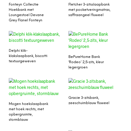
Fonteyn Collectie
Fletcher 3-zitsslaapbank
Hoekbank met
met pocketveringmatras,
Loungestoel Devane
saffraangeel fluweel
Grey Flanel Fonteyn
Delphi klik-
klakslaapbank, biscotti
BePureHome Bank
textuurgeweven
‘Rodeo’ 2,5-zits, kleur
legergroen
Gracie 3-zitsbank,
zeeschuimblauw fluweel
Mogen hoekslaapbank
met hoek rechts, met
opbergruimte,
stormblauw