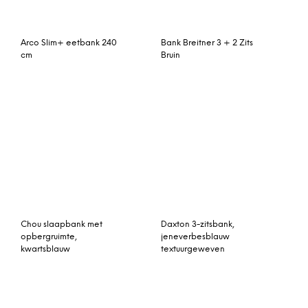
Arco Slim+ eetbank 240
Bank Breitner 3 + 2 Zits
cm
Bruin
Chou slaapbank met
Daxton 3-zitsbank,
opbergruimte,
jeneverbesblauw
kwartsblauw
textuurgeweven