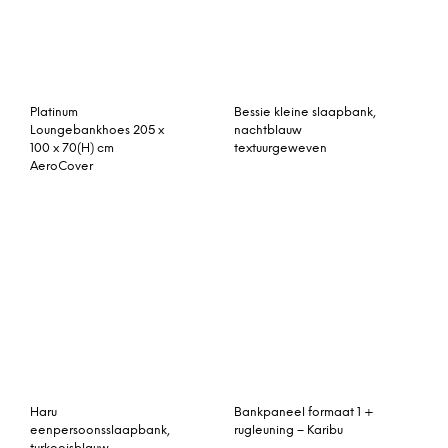
Platinum
Bessie kleine slaapbank,
Loungebankhoes 205 x
nachtblauw
100 x 70(H) cm
textuurgeweven
AeroCover
Haru
Bankpaneel formaat 1 +
eenpersoonsslaapbank,
rugleuning – Karibu