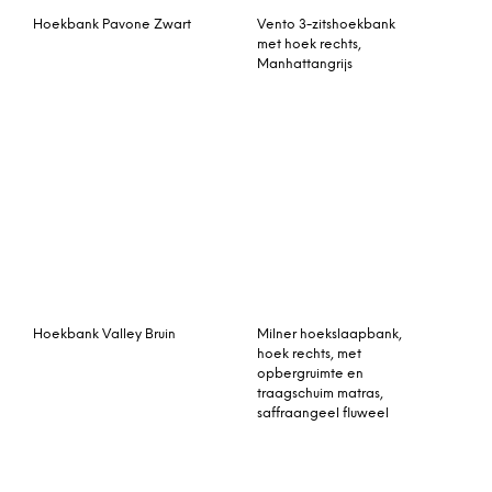
Hoekbank Pavone Zwart
Vento 3-zitshoekbank
met hoek rechts,
Manhattangrijs
Hoekbank Valley Bruin
Milner hoekslaapbank,
hoek rechts, met
opbergruimte en
traagschuim matras,
saffraangeel fluweel