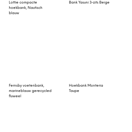
Lottie compacte
Bank Yasuni 3-zits Beige
hoekbank, Nautisch
blauw
Fernsby voetenbank,
Hoekbank Monteria
marineblauw gerecycled
Taupe
fluweel