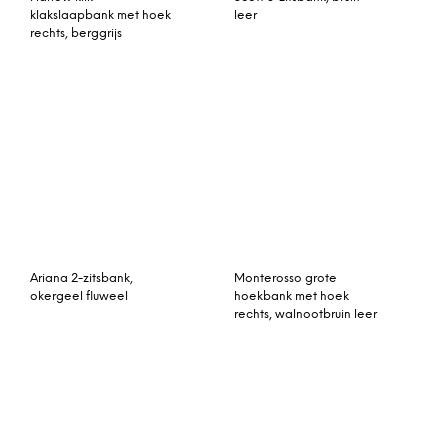
klakslaapbank met hoek
leer
rechts, berggrijs
Ariana 2-zitsbank,
Monterosso grote
okergeel fluweel
hoekbank met hoek
rechts, walnootbruin leer