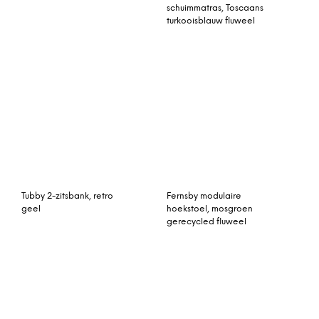
schuimmatras, Toscaans
turkooisblauw fluweel
Tubby 2-zitsbank, retro
Fernsby modulaire
geel
hoekstoel, mosgroen
gerecycled fluweel