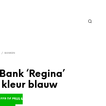
/
BANKEN
Bank ‘Regina’
, kleur blauw
ER DE PRIJS &
D