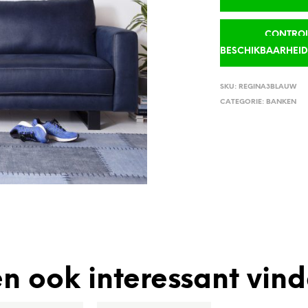
CONTROLE
BESCHIKBAARHEI
SKU:
REGINA3BLAUW
CATEGORIE:
BANKEN
n ook interessant vin