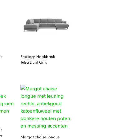
nk
Feelings Hoekbank
Tulsa Licht Grijs
nk
er
Margot chaise longue