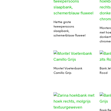
Hettie grote
tweepersoons
Monter
slaapbank,
met hoek
schemerblauw fluweel
donkert
chrome
Montel Voetenbank
Bank Jef
Camillo Grijs
Rood
Bank Ber