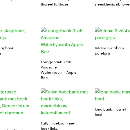
fluweel lichtroze
steenkleurig ribfluwe
laapbank,
Ritchie 3-zitsbank,
s
parelgrijs
Loungebank 3-zits
Amazone
Waterhyacinth Apple
Bee
Iona bank, massief
hout
Fallyn hoekbank met
hoek links,