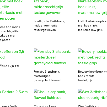
Scott grote 2-zitsbank,
Elvi klik-klakslaapba
middernachtgrijs
met hoek links,
osso hoekbank
textuurgeweven
marshmallow grijs
 rechts, elite
urkoois met
n poten
ferson 2,5-zits
Fernsby 3-zitsbank,
Bowery hoekbank m
mosterdgeel
hoek rechts,
gerecycled fluweel
fossielgrijs
lare 2,5-zits
Chou slaapbank,
Wes 3-zitsbank,