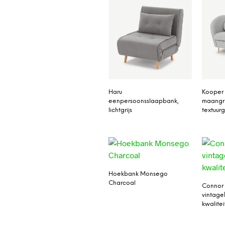
Haru
Kooper 
eenpersoonsslaapbank,
maangri
lichtgrijs
textuu
Hoekbank Monsego
Charcoal
Connor 
vintage
kwalitei