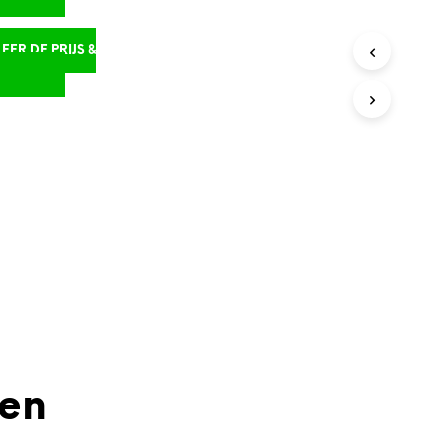
ER DE PRIJS &
D
den