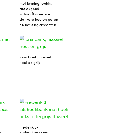
t
met leuning rechts,
antiekgoud
katoenfluweel met
donkere houten poten
en messing accenten
Iona bank, massief
hout en grijs
t
Frederik 3-
n
zitshoekbank met