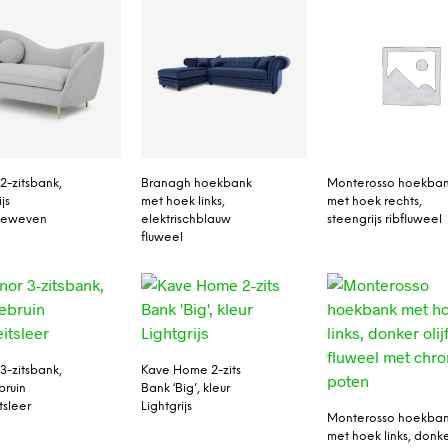
2-zitsbank,
Branagh hoekbank
Monterosso hoekba
js
met hoek links,
met hoek rechts,
rgeweven
elektrischblauw
steengrijs ribfluweel
fluweel
3-zitsbank,
Kave Home 2-zits
bruin
Bank ‘Big’, kleur
tsleer
Lightgrijs
Monterosso hoekba
met hoek links, donk