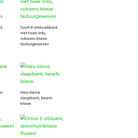
nk
Scott 4-zitshoekbank
met hoek links,
cubaans blauw
textuurgeweven
et
Haru kleine
slaapbank, kwarts
blauw