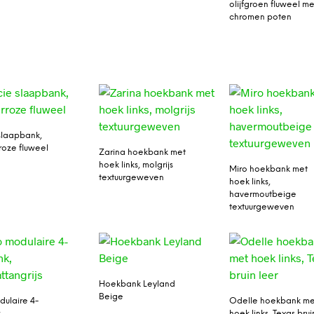
olijfgroen fluweel me
chromen poten
slaapbank,
oze fluweel
Zarina hoekbank met
hoek links, molgrijs
Miro hoekbank met
textuurgeweven
hoek links,
havermoutbeige
textuurgeweven
Hoekbank Leyland
Beige
dulaire 4-
Odelle hoekbank me
,
hoek links, Texas brui