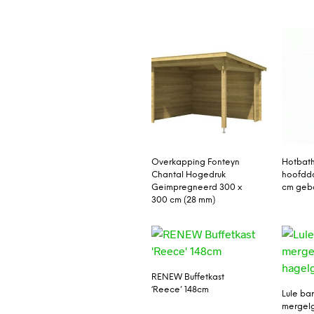
Overkapping Fonteyn
Hotbat
Chantal Hogedruk
hoofdd
Geimpregneerd 300 x
cm gebo
300 cm (28 mm)
RENEW Buffetkast
‘Reece’ 148cm
Lule bar
mergelg