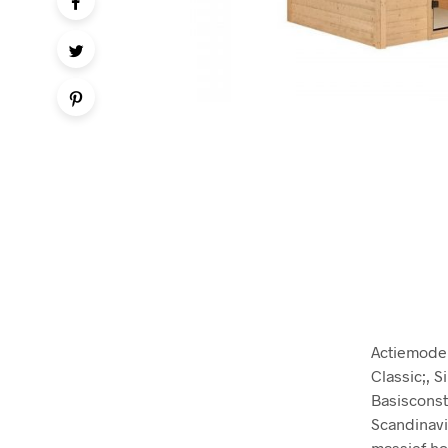
Actiemodel
Classic;, 
Basisconst
Scandinav
massief ho