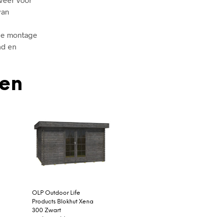
van
 de montage
nd en
den
OLP Outdoor Life
Products Blokhut Xena
300 Zwart