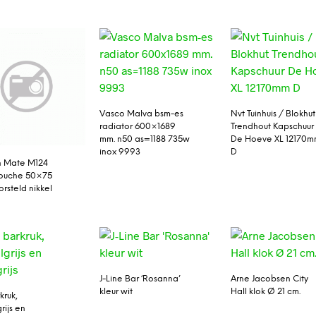
Vasco Malva bsm-es
Nvt Tuinhuis / Blokhut
radiator 600×1689
Trendhout Kapschuur
mm. n50 as=1188 735w
De Hoeve XL 12170
inox 9993
D
h Mate M124
ouche 50×75
rsteld nikkel
J-Line Bar ‘Rosanna’
Arne Jacobsen City
kleur wit
Hall klok Ø 21 cm.
kruk,
rijs en