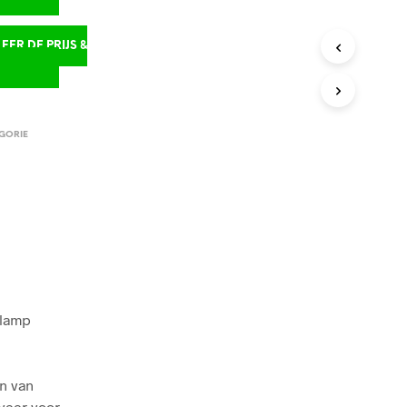
ER DE PRIJS &
D
GORIE
alamp
n van
veer voor