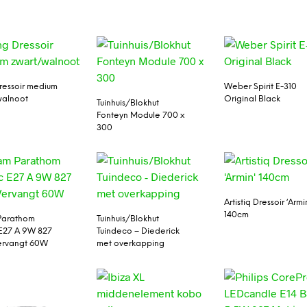
Dressoir medium
Weber Spirit E-310
walnoot
Original Black
Tuinhuis/Blokhut
Fonteyn Module 700 x
300
Artistiq Dressoir ‘Armi
140cm
Parathom
Tuinhuis/Blokhut
 E27 A 9W 827
Tuindeco – Diederick
ervangt 60W
met overkapping