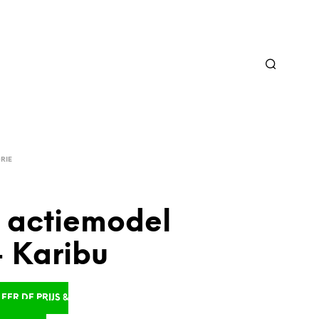
RIE
 actiemodel
– Karibu
ER DE PRIJS &
D