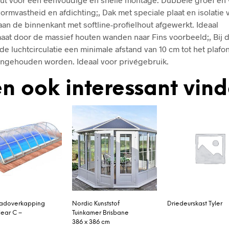
ormvastheid en afdichting;, Dak met speciale plaat en isolatie 
aan de binnenkant met softline-profielhout afgewerkt. Ideaal
aat door de massief houten wanden naar Fins voorbeeld;, Bij
de luchtcirculatie een minimale afstand van 10 cm tot het plafo
ngehouden worden. Ideaal voor privégebruik.
n ook interessant vin
doverkapping
Nordic Kunststof
Driedeurskast Tyler
lear C –
Tuinkamer Brisbane
386 x 386 cm