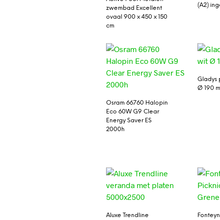
(A2) inge
zwembad Excellent
ovaal 900 x 450 x 150
cm
Gladys 
Ø 190 
Osram 66760 Halopin
Eco 60W G9 Clear
Energy Saver ES
2000h
Aluxe Trendline
Fonteyn