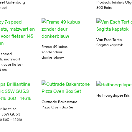
kset Gotenborg
Products Tuinhuis Ol
hout
300 Extra
Van Esch Tertio
Sagitta kapstok
Frame 49 kubus
zonder deur
7-speed
donkerblauw
ts, matzwart
, voor fietser
68 cm
Halfhoogslaper Kris
Outtrade Bakerstone
Pizza Oven Box Set
rilliantline
c 35W GU5.3
6 36D – 14616