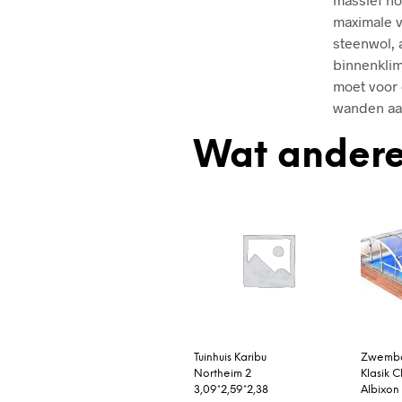
maximale v
steenwol, 
binnenklim
moet voor 
wanden aa
Wat andere
Tuinhuis Karibu
Zwemba
Northeim 2
Klasik C
3,09*2,59*2,38
Albixon