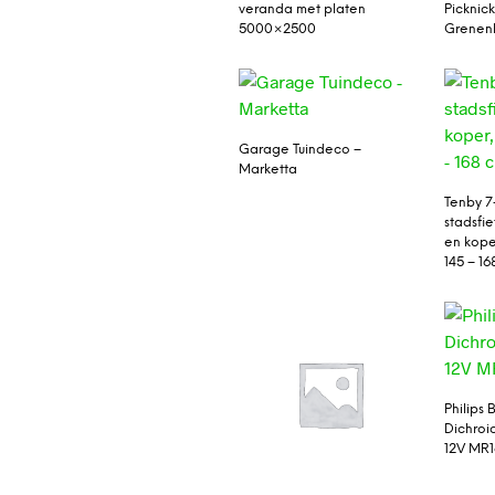
veranda met platen
Picknic
5000×2500
Grenen
Garage Tuindeco –
Marketta
Tenby 
stadsfie
en koper
145 – 1
Philips B
Dichroi
12V MR1