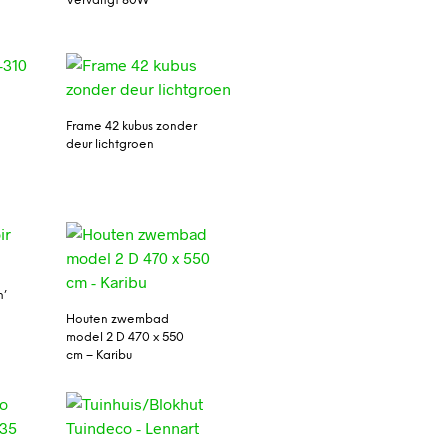
Vervangt 80W
Frame 42 kubus zonder
deur lichtgroen
n’
Houten zwembad
model 2 D 470 x 550
cm – Karibu