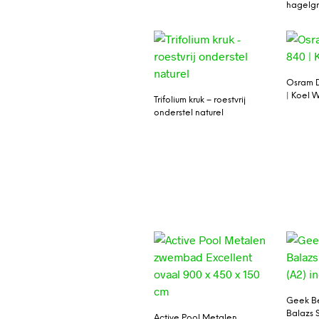
hagelgri
Osram D
| Koel W
Trifolium kruk – roestvrij
onderstel naturel
Geek B
Balazs S
Active Pool Metalen