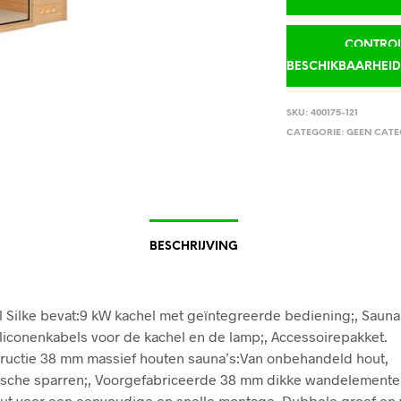
CONTROLE
BESCHIKBAARHEI
SKU:
400175-121
CATEGORIE:
GEEN CATE
BESCHRIJVING
 Silke bevat:9 kW kachel met geïntegreerde bediening;, Saun
Siliconenkabels voor de kachel en de lamp;, Accessoirepakket.
ructie 38 mm massief houten sauna’s:Van onbehandeld hout,
ische sparren;, Voorgefabriceerde 38 mm dikke wandelemente
ut voor een eenvoudige en snelle montage. Dubbele groef en 