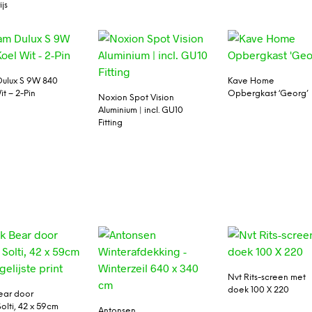
js
ulux S 9W 840
Kave Home
it – 2-Pin
Opbergkast ‘Georg’
Noxion Spot Vision
Aluminium | incl. GU10
Fitting
Nvt Rits-screen met
doek 100 X 220
ear door
olti, 42 x 59cm
Antonsen