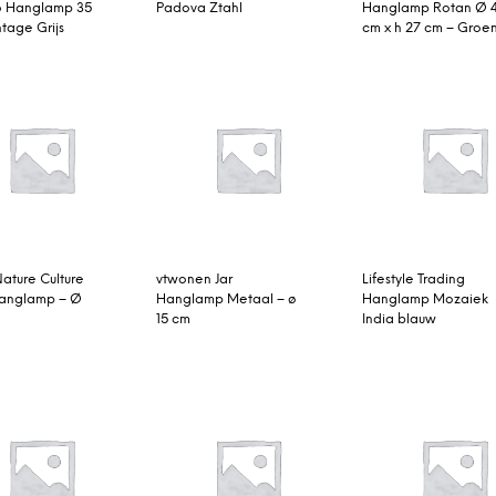
o Hanglamp 35
Padova Ztahl
Hanglamp Rotan Ø 
ntage Grijs
cm x h 27 cm – Groe
ature Culture
vtwonen Jar
Lifestyle Trading
anglamp – Ø
Hanglamp Metaal – ø
Hanglamp Mozaiek
15 cm
India blauw