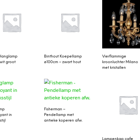
 Hanglamp
Binthout Koepellamp
Vierflammige
wit groot
ø100cm – zwart hout
kroonluchter Milano
met kristallen
mp
Fisherman –
yant in
Pendellamp met
tijl
antieke koperen afw.
Lampenkap cafe