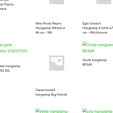
p Papiro,
eerd
New Routz Repro
Eglo Gradoli
Hanglamp Metaal ø
Hanglamp 6 lichts ø7
46 cm – Wit
cm – Wit/chroom
Grote hanglamp
BENJA
gele hanglamp
IG XXL
Dierenmotief-
hanglamp Big Friends