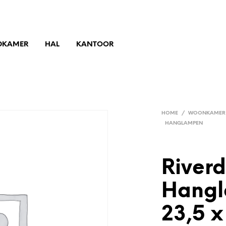
DKAMER
HAL
KANTOOR
HOME
/
WOONKAMER
HANGLAMPEN
River
Hangl
23,5 x