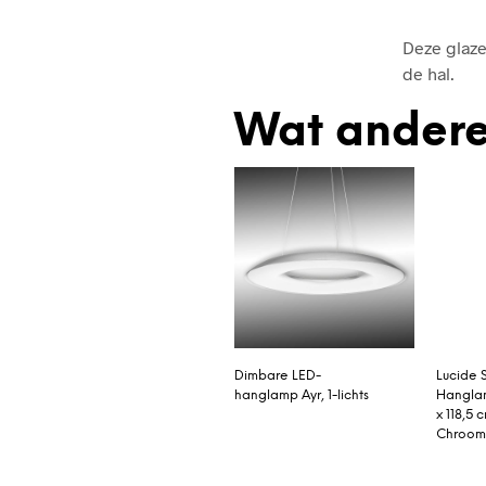
Deze glaze
de hal.
Wat andere
Dimbare LED-
Lucide 
hanglamp Ayr, 1-lichts
Hangla
x 118,5 
Chroo