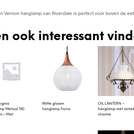
n Vernon hanglamp van Riverdale is perfect voor boven de eett
n ook interessant vin
Sigma
Witte glazen
OIL LANTERN –
mp Metaal 150
hanglamp Fiona
hanglamp met antie
cm – Mat
charme
m