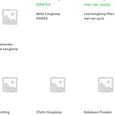
Witte hanglamp
Led-hanglamp Marc
NINFEA
met vier spots
namenten
de hanglamp
lichting
ZTaHL Hanglamp
Kidsdepot Pumpkin