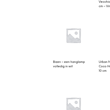
Vecchi
cm – Vi
Bizen – een hanglamp
Urban N
volledig in wit
Coco H
10 cm