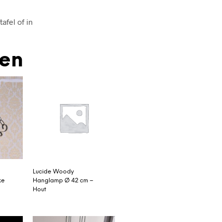
afel of in
den
Lucide Woody
ke
Hanglamp Ø 42 cm –
Hout