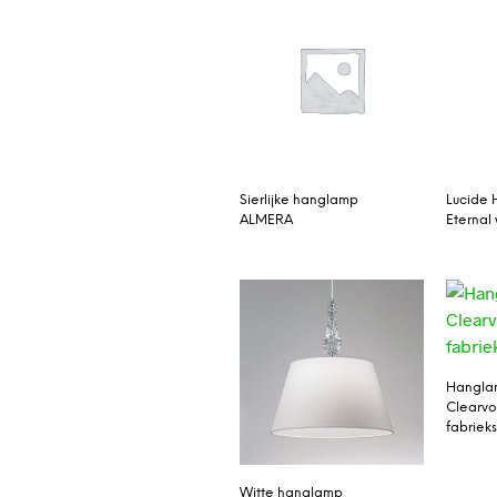
Sierlijke hanglamp
Lucide
ALMERA
Eternal 
Hangla
Clearvo
fabriekss
Witte hanglamp