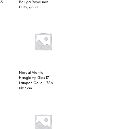
45
Beluga Royal met
n
LED’s, goud
Nordal Atomic
Hanglamp Glas 17
Lampen Goud – 78 x
Ø57 cm