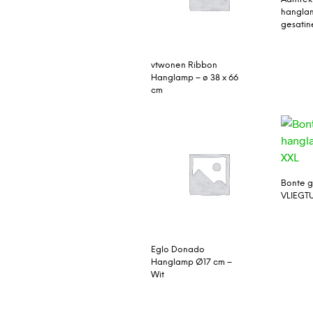
hanglam
gesatin
vtwonen Ribbon
Hanglamp – ø 38 x 66
cm
Bonte 
VLIEGTU
Eglo Donado
Hanglamp Ø17 cm –
Wit