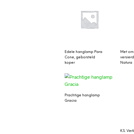
Edele hanglamp Para
Met or
Cone, geborsteld
versier
koper
Natura
Prachtige hanglamp
Gracia
K.S. Ver