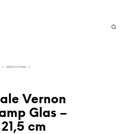
/
VERLICHTING
/
dale Vernon
amp Glas –
 21,5 cm