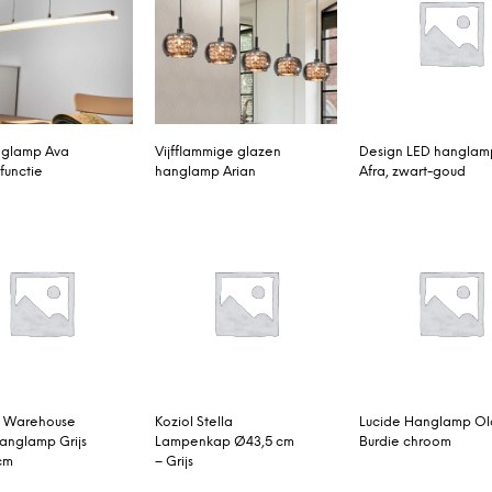
nglamp Ava
Vijfflammige glazen
Design LED hanglam
functie
hanglamp Arian
Afra, zwart-goud
g Warehouse
Koziol Stella
Lucide Hanglamp Ol
Hanglamp Grijs
Lampenkap Ø43,5 cm
Burdie chroom
cm
– Grijs