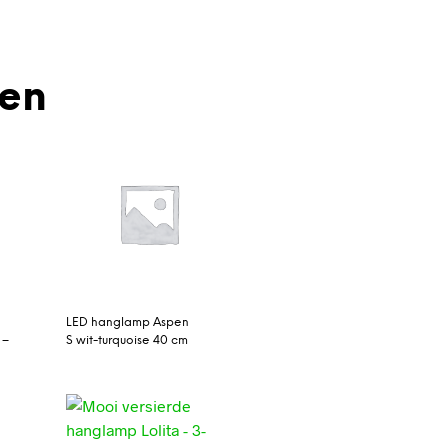
den
LED hanglamp Aspen
 –
S wit-turquoise 40 cm