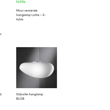
Mooi versierde
hanglamp Lolita – 3-
lichts
p
d
Stijlvolle hanglamp
BLOB