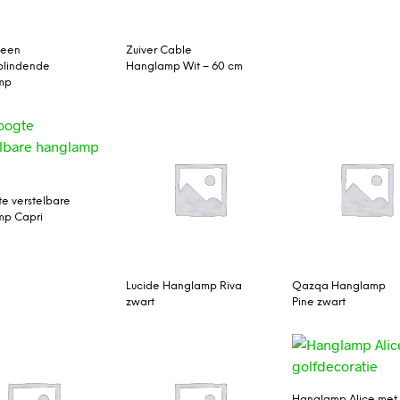
 een
Zuiver Cable
blindende
Hanglamp Wit – 60 cm
mp
te verstelbare
mp Capri
Lucide Hanglamp Riva
Qazqa Hanglamp
zwart
Pine zwart
Hanglamp Alice met