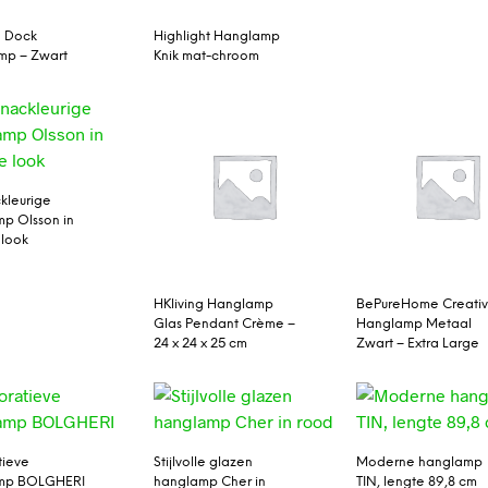
1 Dock
Highlight Hanglamp
mp – Zwart
Knik mat-chroom
kleurige
p Olsson in
 look
HKliving Hanglamp
BePureHome Creati
Glas Pendant Crème –
Hanglamp Metaal
24 x 24 x 25 cm
Zwart – Extra Large
tieve
Stijlvolle glazen
Moderne hanglamp
mp BOLGHERI
hanglamp Cher in
TIN, lengte 89,8 cm