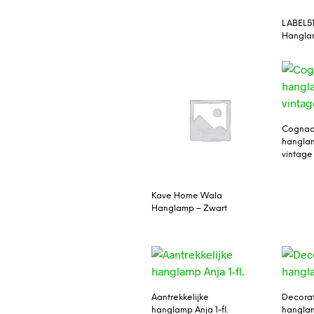
LABEL5
Hangla
Cognac
hanglam
vintage
Kave Home Wala
Hanglamp – Zwart
Aantrekkelijke
Decora
hanglamp Anja 1-fl.
hangla