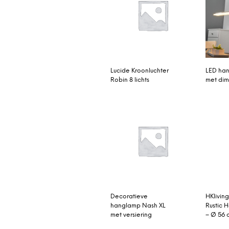
Lucide Kroonluchter
LED ha
Robin 8 lichts
met dim
Decoratieve
HKlivin
hanglamp Nash XL
Rustic 
met versiering
– Ø 56 