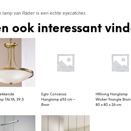
lamp van Räder is een echte eyecatcher.
n ook interessant vin
wekkende
Eglo Concessa
HKliving Hanglamp
p TALYA, 39,5
Hanglamp ø53 cm –
Wicker Triangle Bruin
Bruin
80 x 80 x 26 cm