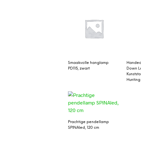
Smaakvolle hanglamp
Handed
PD115, zwart
Down L
Kunststo
Hunting
Prachtige pendellamp
SPINAled, 120 cm