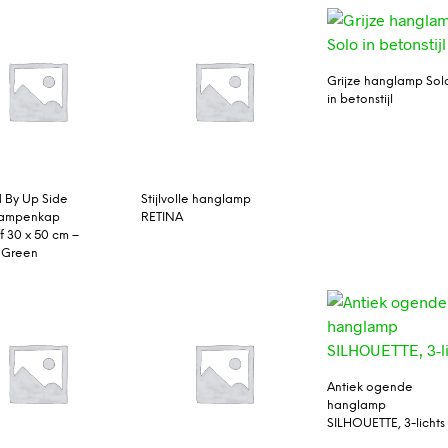
Grijze hanglamp Sol
in betonstijl
 By Up Side
Stijlvolle hanglamp
ampenkap
RETINA
f 30 x 50 cm –
 Green
Antiek ogende
hanglamp
SILHOUETTE, 3-lichts