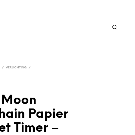
/
VERLICHTING
/
 Moon
hain Papier
et Timer –