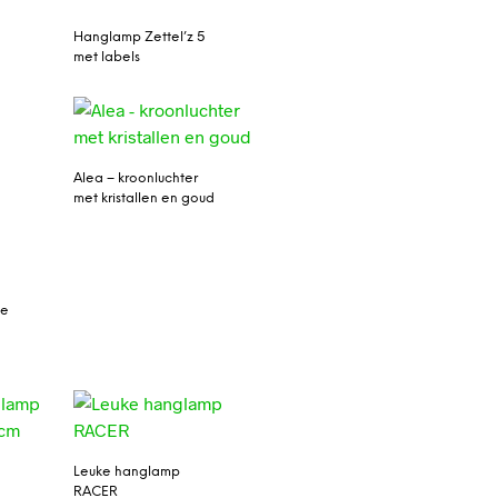
Hanglamp Zettel’z 5
met labels
Alea – kroonluchter
met kristallen en goud
ve
Leuke hanglamp
RACER