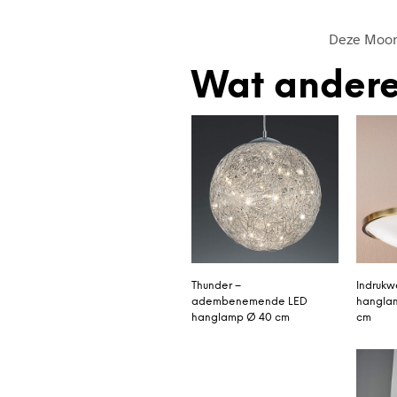
Deze Moon 
Wat andere
Thunder –
Indruk
adembenemende LED
hanglam
hanglamp Ø 40 cm
cm