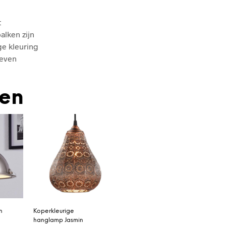
t
alken zijn
ge kleuring
geven
den
n
Koperkleurige
hanglamp Jasmin