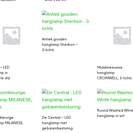
Antiek gouden
hanglamp Sherbon –
3-lichts
– LED
Middeleeuwse
p in
hanglamp
le stijl
CROMWELL, 3-lichts
Round Washed Whit
hanglamp in wit
kleurige
De Central – LED
mp MILANESE,
hanglamp met
gebarenbesturing