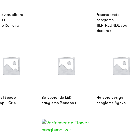
te verstelbare
Fascinerende
 LED-
hanglamp
mp Romano
TIERFREUNDE voor
kinderen
pot Scoop
Betoverende LED
Heldere design
p – Grijs
hanglamp Pianopoli
hanglamp Agave