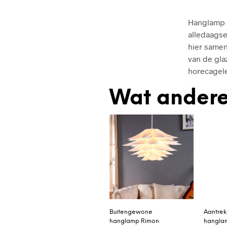
Hanglamp S
alledaagse
hier samen
van de gla
horecagel
Wat andere
Buitengewone
Aantrek
hanglamp Rimon
hanglam