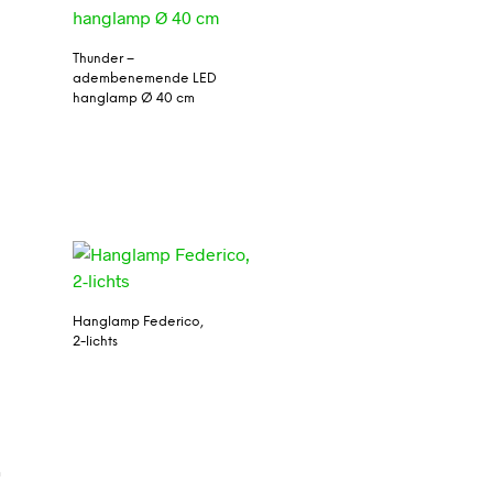
Thunder –
adembenemende LED
hanglamp Ø 40 cm
Hanglamp Federico,
2-lichts
p
m