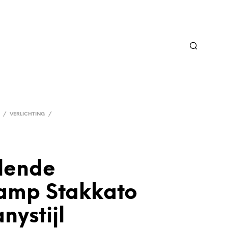
/
VERLICHTING
/
lende
amp Stakkato
anystijl