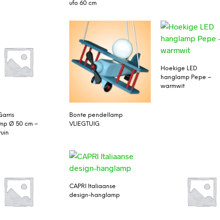
ufo 60 cm
Hoekige LED
hanglamp Pepe –
warmwit
Garris
Bonte pendellamp
mp Ø 50 cm –
VLIEGTUIG
ruin
CAPRI Italiaanse
design-hanglamp