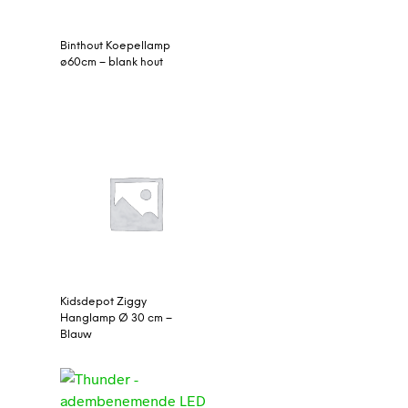
Binthout Koepellamp
ø60cm – blank hout
Kidsdepot Ziggy
Hanglamp Ø 30 cm –
Blauw