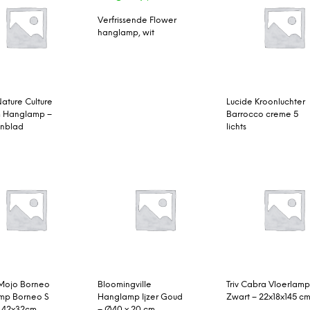
Verfrissende Flower
hanglamp, wit
ature Culture
Lucide Kroonluchter
 Hanglamp –
Barrocco creme 5
nblad
lichts
ojo Borneo
Bloomingville
Triv Cabra Vloerlam
mp Borneo S
Hanglamp Ijzer Goud
Zwart – 22x18x145 c
– 42x32cm
– Ø40 x 20 cm