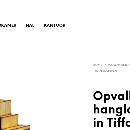
DKAMER
HAL
KANTOOR
HOME
/
WOONKAMER
HANGLAMPEN
Opval
hangl
in Tiff