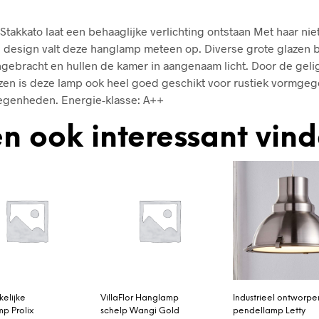
takkato laat een behaaglijke verlichting ontstaan Met haar nie
 design valt deze hanglamp meteen op. Diverse grote glazen b
gebracht en hullen de kamer in aangenaam licht. Door de geli
zen is deze lamp ook heel goed geschikt voor rustiek vormge
egenheden. Energie-klasse: A++
n ook interessant vin
kelijke
VillaFlor Hanglamp
Industrieel ontworpe
p Prolix
schelp Wangi Gold
pendellamp Letty