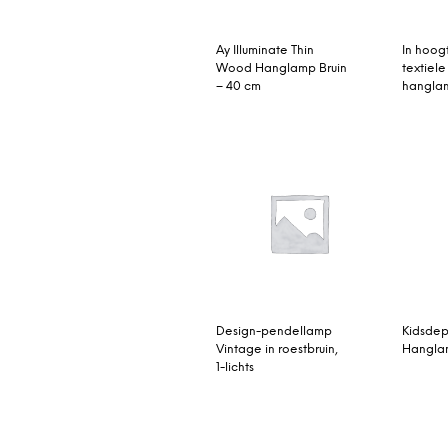
Ay Illuminate Thin
In hoog
Wood Hanglamp Bruin
textiele
– 40 cm
hangla
Design-pendellamp
Kidsde
Vintage in roestbruin,
Hanglam
1-lichts