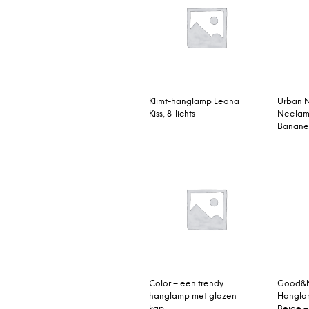
Klimt-hanglamp Leona
Urban N
Kiss, 8-lichts
Neelam
Banane
Color – een trendy
Good&M
hanglamp met glazen
Hangla
kap
Beige 