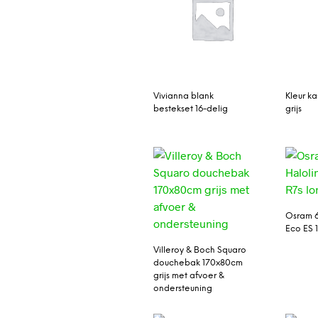
Vivianna blank
Kleur ka
bestekset 16-delig
grijs
Osram 6
Eco ES 
Villeroy & Boch Squaro
douchebak 170x80cm
grijs met afvoer &
ondersteuning