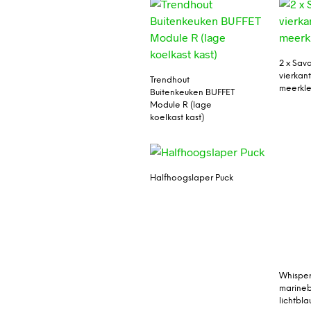
2 x Sav
vierkant
Trendhout
meerkle
Buitenkeuken BUFFET
Module R (lage
koelkast kast)
Halfhoogslaper Puck
Whisper
marine
lichtbl