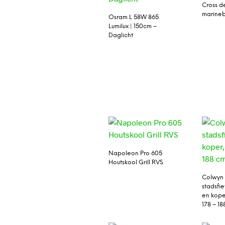
Cross d
marine
Osram L 58W 865
Lumilux | 150cm –
Daglicht
Napoleon Pro 605
Houtskool Grill RVS
Colwyn 
stadsfie
en koper
178 – 1