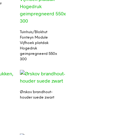
u
Tuinhuis/Blokhut
Fonteyn Module
Vijfhoek platdak
Hogedruk
geimpregneerd 550x
300
Ørskov brandhout-
houder suede zwart