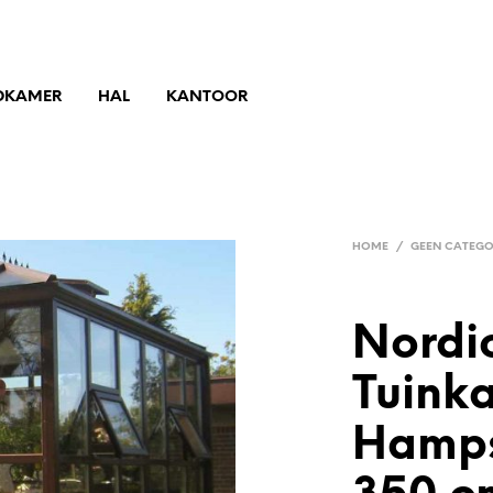
DKAMER
HAL
KANTOOR
HOME
/
GEEN CATEGO
Nordic
Tuink
Hamps