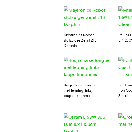
Maytronics Robot
Philips
stofzuiger Zenit Z1B
E14 230
Dolphin
Bouji chaise longue
Fonteyn
met leuning links,
Iron Coo
taupe linnenmix
Small