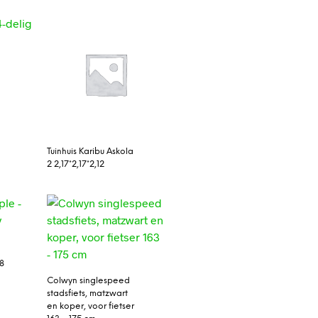
g
Tuinhuis Karibu Askola
2 2,17*2,17*2,12
48
Colwyn singlespeed
stadsfiets, matzwart
en koper, voor fietser