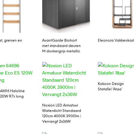
st, grenen en
AvantGarde Biohort
Eleonora Vakkenkas
met standaard deuren
M donkergrijs metallic
Kokoon Design
Statafel ‘Ataa’
4696 Haloline
120W R7s long
Noxion LED Armatuur
Waterdicht Standaard
120cm 4000K 3900lm |
Vervangt 2x36W