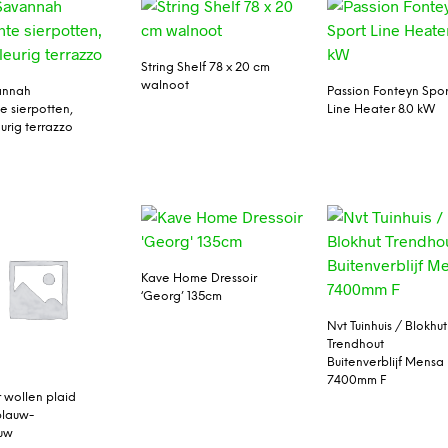
String Shelf 78 x 20 cm
walnoot
annah
Passion Fonteyn Spor
e sierpotten,
Line Heater 8.0 kW
urig terrazzo
Kave Home Dressoir
‘Georg’ 135cm
Nvt Tuinhuis / Blokhut
Trendhout
Buitenverblijf Mensa 
7400mm F
 wollen plaid
blauw-
auw