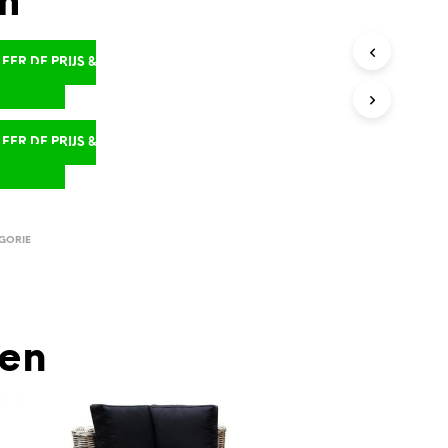
m
ER DE PRIJS &
D
ER DE PRIJS &
D
GORIE
den