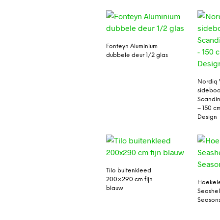
Fonteyn Aluminium
dubbele deur 1/2 glas
Nordiq 
sideboa
Scandin
– 150 cm
Design
Tilo buitenkleed
200×290 cm fijn
Hoekele
blauw
Seashel
Season