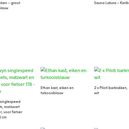
eken – groot
Sauna Lakura – Karib
blauw
Ethan kast, eiken en
2 x Piloti barkrukken,
turkooisblauw
wit
singlespeed
ts, matzwart
, voor fietser
88 cm