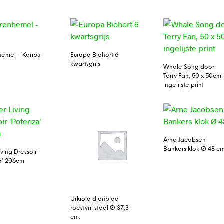
hemel – Karibu
Europa Biohort 6
kwartsgrijs
Whale Song door
Terry Fan, 50 x 50cm
ingelijste print
Arne Jacobsen
Bankers klok Ø 48 cm
ving Dressoir
a’ 206cm
Urkiola dienblad
roestvrij staal Ø 37,3
cm.