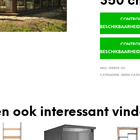
350 c
CONTROLE
BESCHIKBAARHEI
CONTROLE
BESCHIKBAARHEI
SKU:
310529-121
CATEGORIE:
GEEN CATE
n ook interessant vin