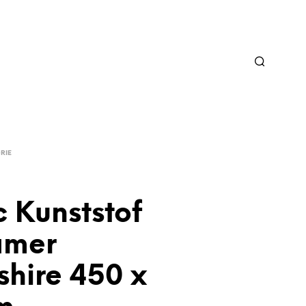
RIE
 Kunststof
amer
hire 450 x