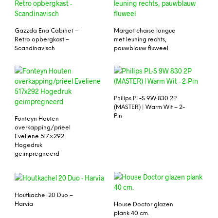
Gazzda Ena Cabinet –
Margot chaise longue
Retro opbergkast –
met leuning rechts,
Scandinavisch
pauwblauw fluweel
Philips PL-S 9W 830 2P
(MASTER) | Warm Wit – 2-
Pin
Fonteyn Houten
overkapping/prieel
Eveliene 517×292
Hogedruk
geimpregneerd
Houtkachel 20 Duo –
Harvia
House Doctor glazen
plank 40 cm.