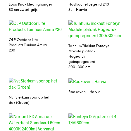
Loca Knax kledinghanger
Houtkachel Legend 240
80 cm zwart-grijs
SL – Harvia
OLP Outdoor Life
Products Tuinhuis Amira
Tuinhuis/Blokhut Fonteyn
230
Module platdak
Hogedruk
geimpregneerd
300×300 cm
Rookoven – Harvia
Nvt Sierkam voor op het
dak (Groen)