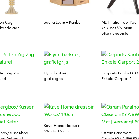
xon Cog
Sauna Lucie – Karibu
MDF Italia Flow Pouf
 kandelaar
kruk met VN bruin
eiken onderstel
tten Zig Zag
Flynn barkruk,
Carports Karibu ECO
urel
grafietgrijs
Enkele Carport 2
Kave Home dressoir
‘Words’ 176cm
box/Kussenbox
Osram Parathom
od Antraciet
Classic E27 A 9W 82