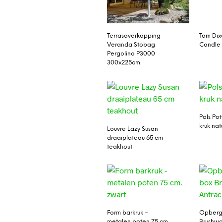
Terrasoverkapping
Tom Di
Veranda Stobag
Candle
Pergolino P3000
300x225cm
Pols Po
kruk nat
Louvre Lazy Susan
draaiplateau 65 cm
teakhout
Form barkruk –
Opberg
metalen poten 75 cm.
Brushwo