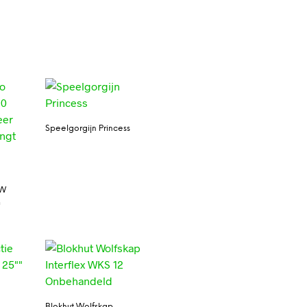
Speelgorgijn Princess
1W
m
Blokhut Wolfskap