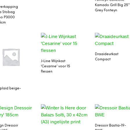
Kamado Grill Big 25″
verkapping
Grey Fonteyn
a Stobag
no P3000
5cm
Draaideurkast
Compact
J-Line Wijnkast
‘Cesarine’ voor 15
flessen
plaid beige-
gn Dressoir
Dressoir Bastia-19-