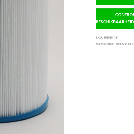
CONTROLE
BESCHIKBAARHEI
SKU:
151148-121
CATEGORIE:
GEEN CATE