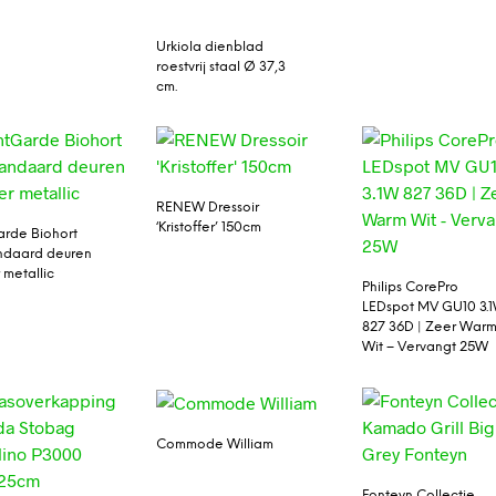
Urkiola dienblad
roestvrij staal Ø 37,3
cm.
RENEW Dressoir
‘Kristoffer’ 150cm
rde Biohort
ndaard deuren
r metallic
Philips CorePro
LEDspot MV GU10 3.
827 36D | Zeer War
Wit – Vervangt 25W
Commode William
Fonteyn Collectie