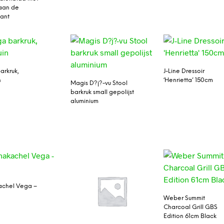
 aan de
ant
arkruk,
J-Line Dressoir
n
‘Henrietta’ 150cm
Magis D?j?-vu Stool
barkruk small gepolijst
aluminium
achel Vega –
Weber Summit
Charcoal Grill GBS
Edition 61cm Black