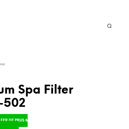
RIE
m Spa Filter
-502
ER DE PRIJS &
D