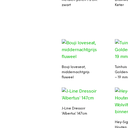
zwart
Keter
Bouji loveseat,
Tuinhuis
middernachtgrijs
Goldend
fluweel
– 19 mm
J-Line Dressoir
‘Albertus’ 147cm
Hey-Sig
Houten 