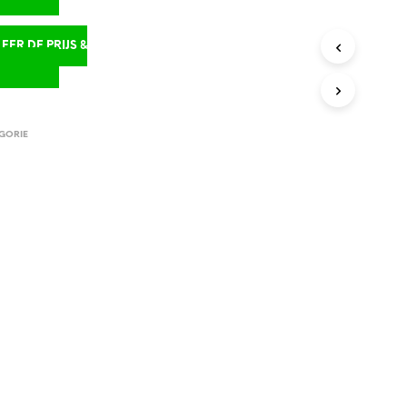
ER DE PRIJS &
D
GORIE