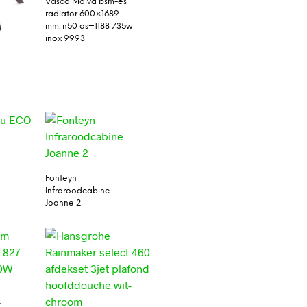
Vasco Malva bsm-es
radiator 600×1689
mm. n50 as=1188 735w
inox 9993
Fonteyn
Infraroodcabine
Joanne 2
7