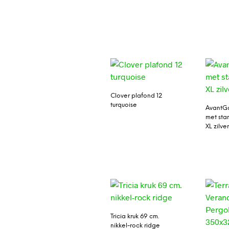
Clover plafond 12
turquoise
AvantGa
met sta
XL zilve
Tricia kruk 69 cm.
nikkel-rock ridge