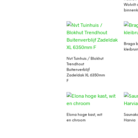
Wolvilt
binnenk
Braga b
kleibrui
Nvt Tuinhuis / Blokhut
Trendhout
Buitenverblijf
Zadeldak XL 6350mm
F
Elona hoge kast, wit
Saunak
en chroom
Harvia