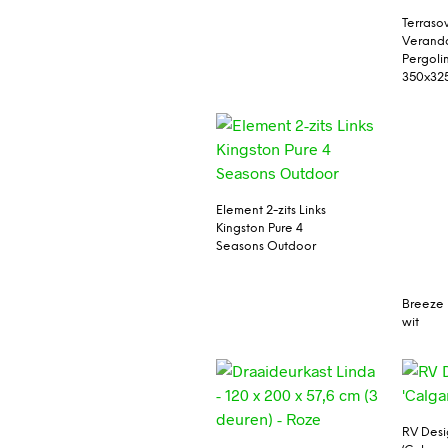
Terraso
Verand
Pergoli
350x32
Element 2-zits Links
Kingston Pure 4
Seasons Outdoor
Breeze 
wit
RV Desi