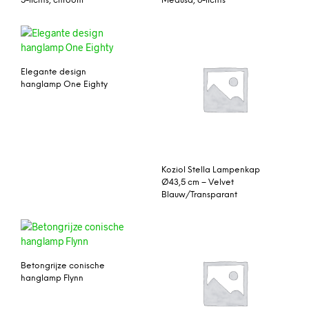
5-lichts, chroom
Medusa, 6-lichts
Elegante design
hanglamp One Eighty
Koziol Stella Lampenkap
Ø43,5 cm – Velvet
Blauw/Transparant
Betongrijze conische
hanglamp Flynn