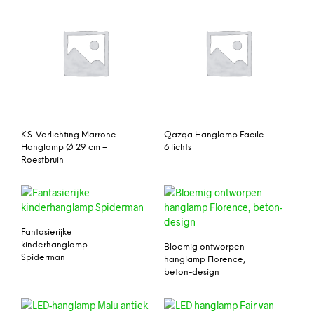
K.S. Verlichting Marrone
Qazqa Hanglamp Facile
Hanglamp Ø 29 cm –
6 lichts
Roestbruin
Fantasierijke
kinderhanglamp
Bloemig ontworpen
Spiderman
hanglamp Florence,
beton-design