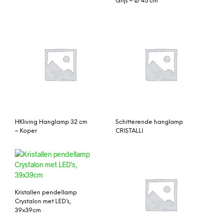
Grijs – Ø 45 cm
HKliving Hanglamp 32 cm
Schitterende hanglamp
– Koper
CRISTALLI
Kristallen pendellamp
Crystalon met LED’s,
39x39cm