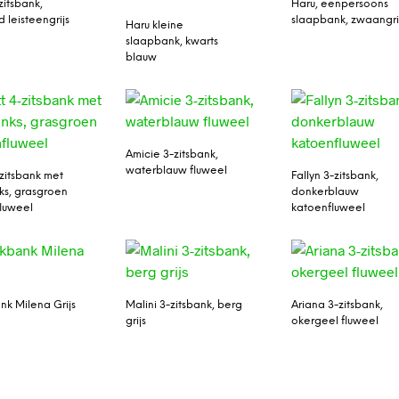
zitsbank,
Haru, eenpersoons
 leisteengrijs
slaapbank, zwaangri
Haru kleine
slaapbank, kwarts
blauw
Amicie 3-zitsbank,
waterblauw fluweel
-zitsbank met
Fallyn 3-zitsbank,
nks, grasgroen
donkerblauw
luweel
katoenfluweel
k Milena Grijs
Malini 3-zitsbank, berg
Ariana 3-zitsbank,
grijs
okergeel fluweel