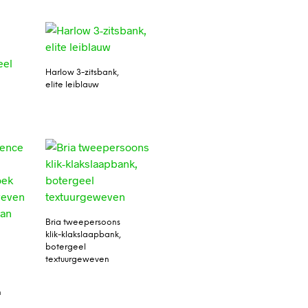
Harlow 3-zitsbank,
elite leiblauw
Bria tweepersoons
klik-klakslaapbank,
botergeel
textuurgeweven
n