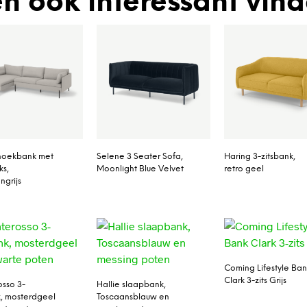
n ook interessant vin
hoekbank met
Selene 3 Seater Sofa,
Haring 3-zitsbank,
ks,
Moonlight Blue Velvet
retro geel
ngrijs
Coming Lifestyle Ba
Clark 3-zits Grijs
sso 3-
Hallie slaapbank,
k, mosterdgeel
Toscaansblauw en