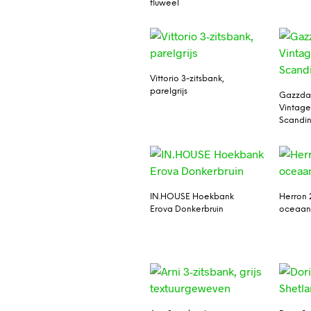
fluweel
Vittorio 3-zitsbank,
parelgrijs
Gazzda
Vintage
Scandin
IN.HOUSE Hoekbank
Herron 
Erova Donkerbruin
oceaan