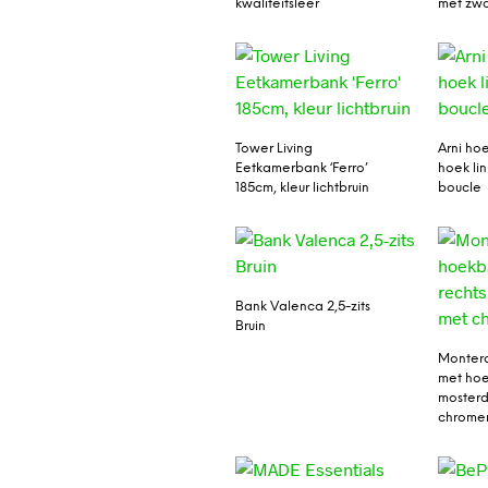
kwaliteitsleer
met zwa
Tower Living
Arni ho
Eetkamerbank ‘Ferro’
hoek lin
185cm, kleur lichtbruin
boucle
Bank Valenca 2,5-zits
Bruin
Monter
met hoe
moster
chrome