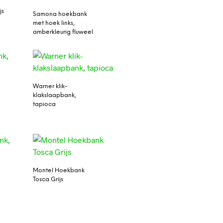
js
Samona hoekbank
met hoek links,
amberkleurig fluweel
Warner klik-
klakslaapbank,
tapioca
Montel Hoekbank
Tosca Grijs