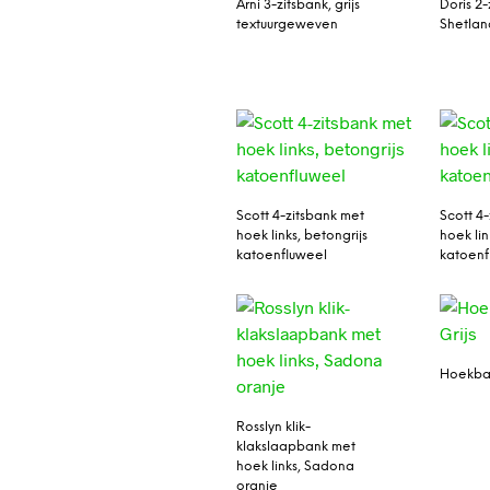
Arni 3-zitsbank, grijs
Doris 2-
textuurgeweven
Shetland
Scott 4-zitsbank met
Scott 4
hoek links, betongrijs
hoek li
katoenfluweel
katoenf
Hoekban
Rosslyn klik-
klakslaapbank met
hoek links, Sadona
oranje