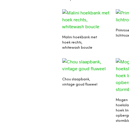
Primrose
lichtro
Malini hoekbank met
hoek rechts,
whitewash boucle
Chou slaapbank,
vintage goud fluweel
Mogen
hoeksl
hoek lin
opbergr
stormb