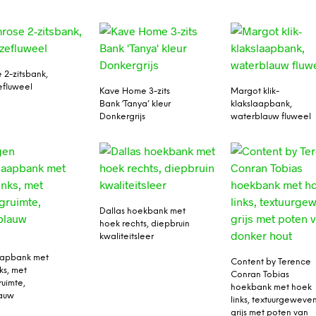
 2-zitsbank,
zefluweel
Kave Home 3-zits
Margot klik-
Bank ‘Tanya’ kleur
klakslaapbank,
Donkergrijs
waterblauw fluweel
Dallas hoekbank met
hoek rechts, diepbruin
kwaliteitsleer
aapbank met
Content by Terence
ks, met
Conran Tobias
uimte,
hoekbank met hoek
lauw
links, textuurgeweve
grijs met poten van