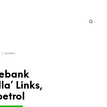
/
BANKEN
ebank
la’ Links,
petrol