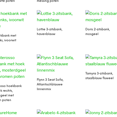
rte poten
messing poten
Lottie 3-zitsbank,
Doris 2-zitsbank,
havenblauw
mosgeel
ekbank met
ks, ivoorwit
Tamyra 3-zitsbank,
staalblauw fluweel
Flynn 3 Seat Sofa,
Atlantischblauwe
osso hoekbank
linnenmix
k rechts,
dgeel met
n poten