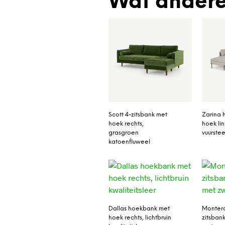
Wat andere
Scott 4-zitsbank met
Zarina 
hoek rechts,
hoek lin
grasgroen
vuurstee
katoenfluweel
Dallas hoekbank met
Montero
hoek rechts, lichtbruin
zitsban