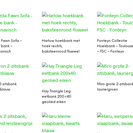
 Fawn Sofa –
Harlow hoekbank met
Fonteyn Collectie
 bank –
hoek rechts,
Hoekbank – Toulous
avisch
baksteenrood fluweel
– FSC – Fonteyn
2-zitsbank
Miro grote 2-zitsbank
blauw
lauriergroen
Hay Triangle Leg
eetbank 200×40
geolied eiken