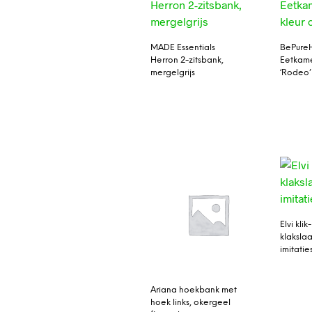
MADE Essentials
BePure
Herron 2-zitsbank,
Eetkam
mergelgrijs
‘Rodeo’
Elvi klik-
klaksla
imitati
Ariana hoekbank met
hoek links, okergeel