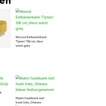
den
Woood Eetkamerbank
‘Tijmen’ 156 cm, kleur
warm grey
nk
Malini hoekbank met
hoek links, Orleans