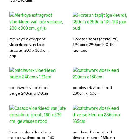
185×240 grijs
Merkoya extragroot
Horasan tapijt (gekleurd),
vloerkleed van luxe
390cm x 290cm 100-110
viscose, 200 x 300 cm,
jaar oud
grijs
patchwork vloerkleed
patchwork vloerkleed
beige 240cm x 170cm
230cm x 160cm
Casaco vloerkleed van
patchwork vloerkleed
jute en wolmix, groot, 160
diverse kleuren 235cm x