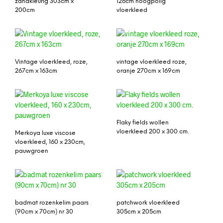
zandkleurig 303cm x
126cm hoogpolig
200cm
vloerkleed
Vintage vloerkleed, roze,
vintage vloerkleed roze,
267cm x 163cm
oranje 270cm x 169cm
Flaky fields wollen
vloerkleed 200 x 300 cm.
Merkoya luxe viscose
vloerkleed, 160 x 230cm,
pauwgroen
badmat rozenkelim paars
patchwork vloerkleed
(90cm x 70cm) nr 30
305cm x 205cm