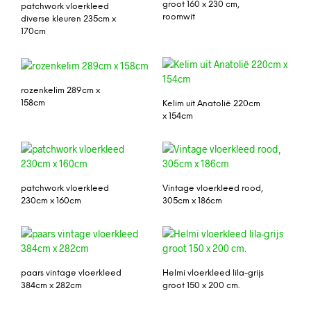
groot 160 x 230 cm,
patchwork vloerkleed
roomwit
diverse kleuren 235cm x
170cm
rozenkelim 289cm x
158cm
Kelim uit Anatolië 220cm
x 154cm
patchwork vloerkleed
Vintage vloerkleed rood,
230cm x 160cm
305cm x 186cm
paars vintage vloerkleed
Helmi vloerkleed lila-grijs
384cm x 282cm
groot 150 x 200 cm.