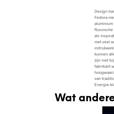
Design han
Fedora met
aluminium 
Russische
als inspir
met veel w
indrukwekk
kunnen all
zijn niet b
fabrikant 
hoogwaardi
van traditi
Energie-kl
Wat andere