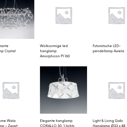
rante
Wolkvormige led
Futuristische LED-
p Crystal
hanglamp
pendellamp Aurela
Amorphicon P1 160
ome Wala
Elegante hanglamp
Light & Living Gabi
mp – Zwart
CORALLO 30, 1-lichts,
Hanglamp Ø33 x 48