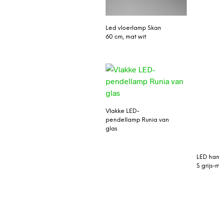
Led vloerlamp Skan
60 cm, mat wit
Vlakke LED-
pendellamp Runia van
glas
LED ha
S grijs