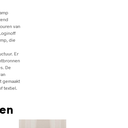
lamp
nzend
touren van
oginoff
amp, die
ctuur. Er
chtbronnen
es. De
van
dt gemaakt
 textiel.
den