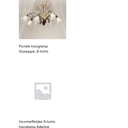
Florale hanglamp
Giuseppe, 8-lichts
Voortreffelijke 5-lichts
hanglamp Adeline