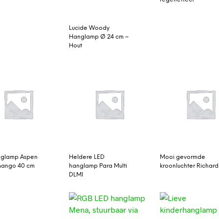
Lucide Woody
Hanglamp Ø 24 cm –
Hout
nglamp Aspen
Heldere LED
Mooi gevormde
-mango 40 cm
hanglamp Para Multi
kroonluchter Richard
DLMI