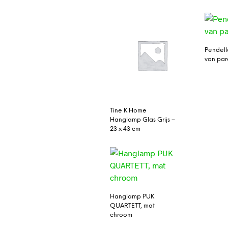
Pendel
van par
Tine K Home
Hanglamp Glas Grijs –
23 x 43 cm
Hanglamp PUK
QUARTETT, mat
chroom