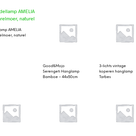
lamp AMELIA
elmoer, naturel
Good&Mojo
3-lichts vintage
Serengeti Hanglamp
koperen hanglamp
Bamboe – 44x50cm
Tarbes