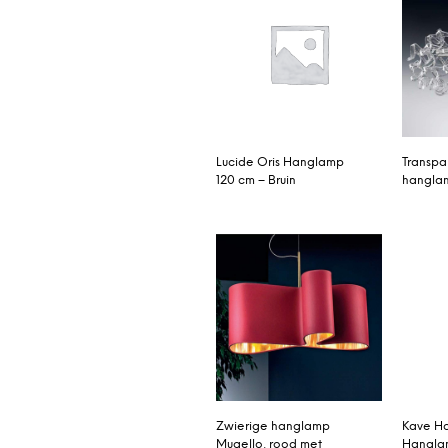
Lucide Oris Hanglamp
Transpa
120 cm – Bruin
hanglam
Zwierige hanglamp
Kave H
Mugello, rood met
Hangla