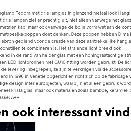
glamp Fedora met drie lampjes in glanzend metaal look Hang
 drie lampen ziet er prachtig uit, niet alleen vanwege het gla
metalen kap, maar ook vanwege de bolle vorm wat aan de con
 matroesjka-poppen doet denken. Deze poppen hebben Dima L
atiebron gediend voor de creatie van deze aantrekkelijke hangl
oonstijlen te combineren is. Het stralende licht breekt ook
end in de rand van helder glas met een honingraatachtige stru
een LED lichtbronnen met GU10-fitting worden gebruikt. De li
ij de levering inbegrepen, ze zijn te verkrijgen via de accessoir
werd in 1996 in Venetië opgericht en richt zich op de fabricage 
ge design interieurobjecten, waarbij niet alleen gebruik wor
oneel kristalglas, maar ook materialen zoals bamboe, keramiek of
asse: A++
n ook interessant vin