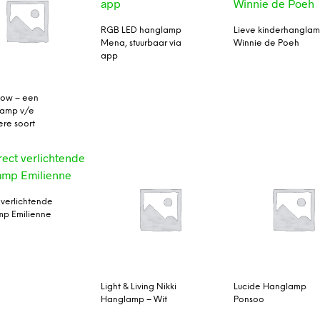
RGB LED hanglamp
Lieve kinderhangla
Mena, stuurbaar via
Winnie de Poeh
app
how – een
lamp v/e
ere soort
 verlichtende
p Emilienne
Light & Living Nikki
Lucide Hanglamp
Hanglamp – Wit
Ponsoo