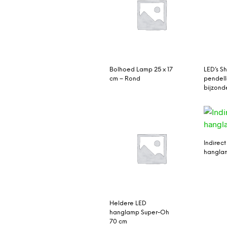
Bolhoed Lamp 25 x 17
LED’s S
cm – Rond
pendel
bijzond
Indirect
hanglam
Heldere LED
hanglamp Super-Oh
70 cm