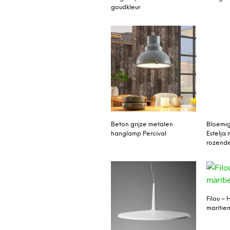
goudkleur
Beton grijze metalen
Bloemi
hanglamp Percival
Estelja
rozende
Filou –
maritiem