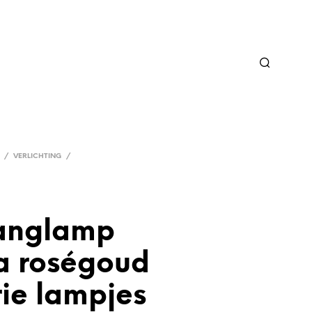
/
VERLICHTING
/
anglamp
a roségoud
ie lampjes