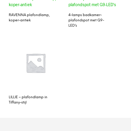
RAVENNA plafondlamp,
4-lamps badkamer-
koper-antiek
plafondspot met G9-
LED’s
LILLIE – plafondlamp in
Tiffany-stijl