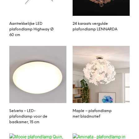
Aantrekkelijke LED
24 karaats vergulde
plafondlamp Highway Ø
plafondlamp LENNARDA
60 cm
Selveta – LED-
Maple – plafondlamp
plafondlamp voor de
met bladmotief
badkamer, 15 cm