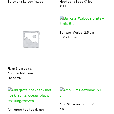
Betongrijs katoenfluweel
Hoekbank Edge 01 Ice
4SO
Bankstel Walcot 2,5-zits
+ 2-zits Bruin
Flynn 3-zitsbank,
Atlantischblauwe
linnenmix
Arco Slim+ eetbank 150
cm
Arni grote hoekbank met