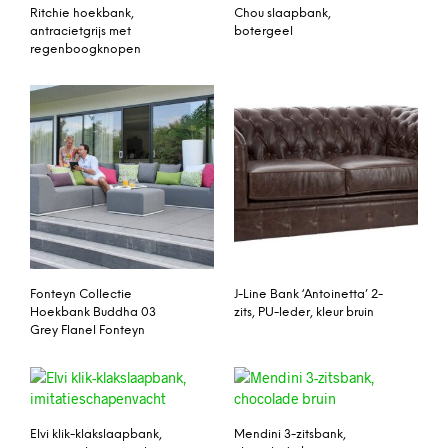
Ritchie hoekbank,
Chou slaapbank,
antracietgrijs met
botergeel
regenboogknopen
Fonteyn Collectie
J-Line Bank ‘Antoinetta’ 2-
Hoekbank Buddha 03
zits, PU-leder, kleur bruin
Grey Flanel Fonteyn
Elvi klik-klakslaapbank,
Mendini 3-zitsbank,