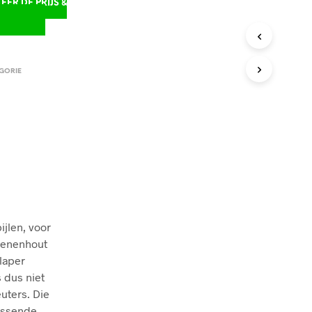
ER DE PRIJS &
D
GORIE
jlen, voor
grenenhout
laper
s dus niet
uters. Die
passende