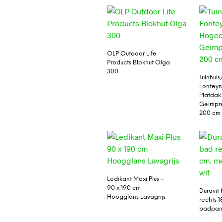
OLP Outdoor Life
Products Blokhut Olga
300
Tuinhuis
Fontey
Platdak
Geimpr
200 cm
Ledikant Maxi Plus –
90 x 190 cm –
Duravit
Hoogglans Lavagrijs
rechts 1
badpan