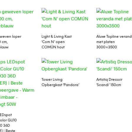
weven loper
Light & Living Kast
Aluxe Topline veran
0 cm,
‘Com N’ open
met platen
blauw
COMÚN hout
3000×3500
Tower Living
Artistiq Dressoir
Opbergkast ‘Pandora’
‘Scandi’ 150cm
LEDspot
olor GU10
30 36D
) | Beste