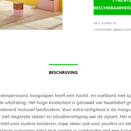
CONTROLE
BESCHIKBAARHEI
SKU:
617601-37
CATEGORIE:
GEEN CATE
BESCHRIJVING
 eenpersoons hoogslaper heeft een hoofd- en voetbord met spi
olle uitstraling. Het hoge kinderbed is gemaakt van kwalitatief 
eleverd inclusief bedbodem. Voor extra veiligheid is de hoogs
 met degelijke ladder en utivalbeveiliging aan de zijkant. Het i
chikt voor oudere kinderen, maar zeker ook voor peuters en kle
laper overigens extra leuk vinden in combinatie met een bij