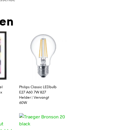
den
el
Philips Classic LEDbulb
 x
E27 A60 7W 827
Helder | Vervangt
60W