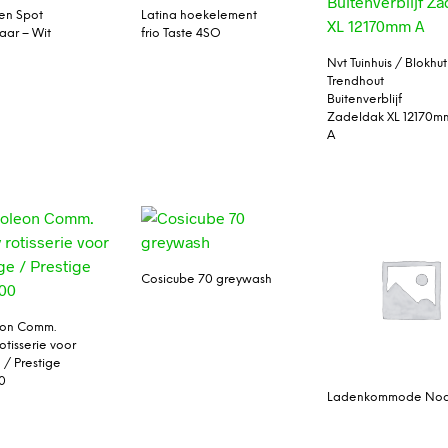
en Spot
Latina hoekelement
aar – Wit
frio Taste 4SO
Nvt Tuinhuis / Blokhut
Trendhout
Buitenverblijf
Zadeldak XL 12170m
A
Cosicube 70 greywash
on Comm.
rotisserie voor
 / Prestige
0
Ladenkommode No