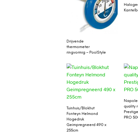
Haloge
Kantelb
Drijvende
thermometer
ringvormig – PoolStyle
Napole
quality 
Tuinhuis/Blokhut
Prestige
Fonteyn Helmond
PRO 50
Hogedruk
Geimpregneerd 490 x
255cm