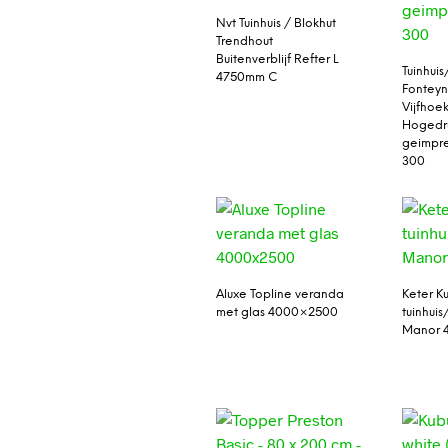
Nvt Tuinhuis / Blokhut
Trendhout
Buitenverblijf Refter L
Tuinhuis
4750mm C
Fontey
Vijfhoe
Hogedr
geimpr
300
Aluxe Topline veranda
Keter Ku
met glas 4000×2500
tuinhui
Manor 