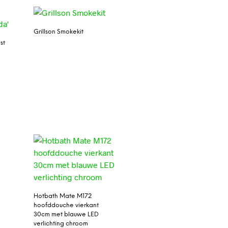
Grillson Smokekit
st
Hotbath Mate M172
hoofddouche vierkant
30cm met blauwe LED
verlichting chroom