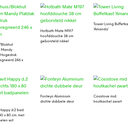
Tower Living Buffetka
‘Amanda’
Hotbath Mate M197
hoofddouche 38 cm
geborsteld nikkel
/Blokhut
n Mandy
 Hogedruk
egneerd 246 x
Fonteyn Aluminium
Cosistove mid
dichte dubbele deur
houtkachel zwart
 Happy d.2 bad
80 x 80 cm. met
elen wit