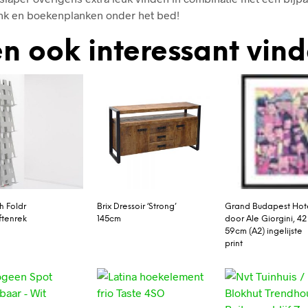
nk en boekenplanken onder het bed!
n ook interessant vin
h Foldr
Brix Dressoir ‘Strong’
Grand Budapest Hot
iftenrek
145cm
door Ale Giorgini, 42
59cm (A2) ingelijste
print