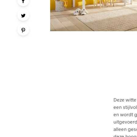
Deze witte
een stijlv
en wordt g
uitgevoerd
alleen ges
deze hoogs