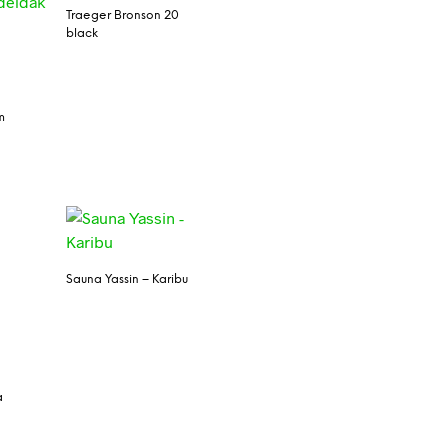
Traeger Bronson 20
black
m
Sauna Yassin – Karibu
a