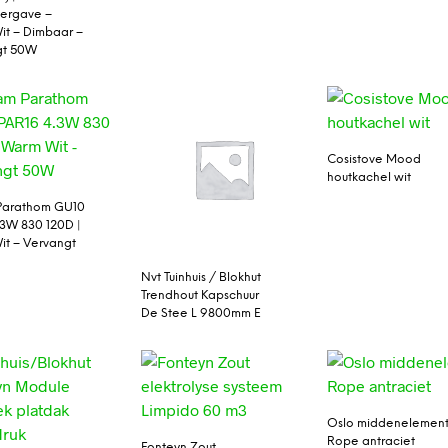
ergave –
t – Dimbaar –
gt 50W
Cosistove Mood
houtkachel wit
Parathom GU10
.3W 830 120D |
t – Vervangt
Nvt Tuinhuis / Blokhut
Trendhout Kapschuur
De Stee L 9800mm E
Oslo middenelemen
Rope antraciet
Fonteyn Zout