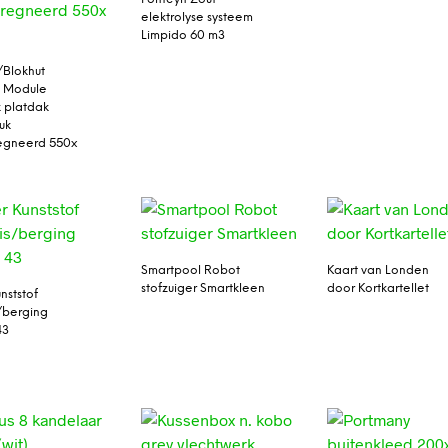
elektrolyse systeem
Limpido 60 m3
/Blokhut
n Module
k platdak
uk
egneerd 550x
Smartpool Robot
Kaart van Londen
stofzuiger Smartkleen
door Kortkartellet
nststof
s/berging
43