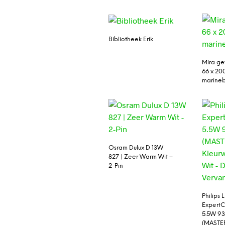
Bibliotheek Erik
Mira ge
66 x 20
marine
Osram Dulux D 13W
827 | Zeer Warm Wit –
2-Pin
Philips 
ExpertC
5.5W 9
(MASTER