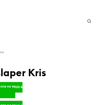
RIE
laper Kris
ER DE PRIJS &
D