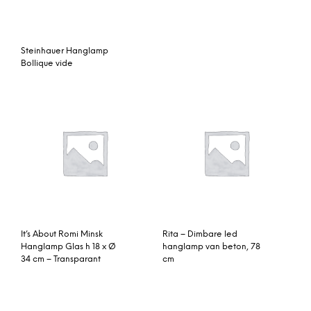
Steinhauer Hanglamp
Bollique vide
It’s About Romi Minsk
Rita – Dimbare led
Hanglamp Glas h 18 x Ø
hanglamp van beton, 78
34 cm – Transparant
cm