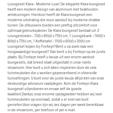
Loungeset Klara – Moderne Luxe! De elegante Klara loungeset
heeft een modern design van aluminium met teakhouten
armleuningen. Hierdoor heeft de Klara loungeset een
moderne uitstraling die mooi aansluit bij moderne strakke
tuinen. De zitkussens bieden een prettig zitcomfort voor
optimaal gebruiksplezier. De Klara loungeset bestaat uit: 2
Loungestoelen – 73(l) x 80(d) x 77(h) cm, 1 Loungebank – 140(l) x
80(d) x 77(h) cm, 1 Koffietafel – 110(l) x 60(d) x 30(h) cm
Loungeset kopen bij Fonteyn?Bent u op zoek naar een
hoogwaardige loungeset? Dan bent u bij Fonteyn op de juiste
plaats. Bij Fonteyn heeft u keuze uit een enorm aanbod
loungesets, dat breed staat uitgestald in onze riante
showroom. Hier kunt u zich laten inspireren door de vele
tuinmeubelen die u worden gepresenteerd in sfeervolle
tuinsettingen. U kunt voor de juiste keuze altijd één van onze
deskundige adviseurs raadplegen. Kom de Fonteyn Klara
loungeset uitproberen en ervaar zelf de goede
kwaliteit.Dankzij onze enorme opslagkelder hebben wij veel
tuinmeubelen op voorraad, zodat u er snel van kunt
genieten.Voor vragen zijn wij zes dagen per week bereikbaar
in de showroom, per telefoon of per e-mail.