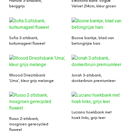
Harlow 3-zitsbank,
Eleonora Bank ‘Vogue’
berggrijs
Velvet 214cm, kleur groen
Sofia 3-zitsbank,
Boone bankje, blad van
kurkumageel fluweel
betongrijze hars
Woood Driezitsbank
Jonah 3-zitsbank,
‘Uma’, kleur grijs melange
donkerbruin premiumleer
Luciano hoekbank met
hoek links, grijs leer
Russo 2-zitsbank,
mosgroen gerecycled
fluweel