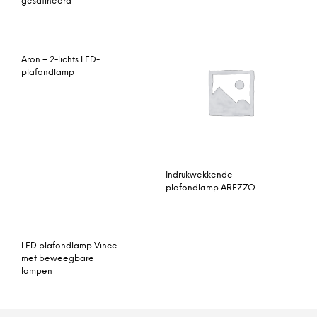
Aron – 2-lichts LED-
plafondlamp
Indrukwekkende
plafondlamp AREZZO
LED plafondlamp Vince
met beweegbare
lampen
© My Beautiful Happy Living |
Contact
|