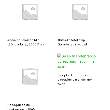
Artemide Tolomeo Midi
Klassieke tafellamp
LED tafellamp, 3.000 K alu
Galleria groen-goud
Luceplan Fortebraccio
bureaulamp met dimmer
zwart
Handgemaakte
bankierslamp JIVAN