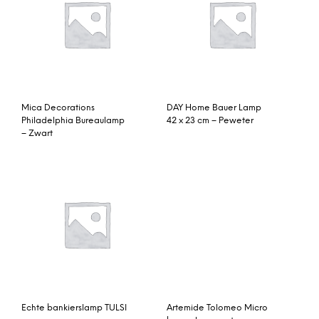
Philadelphia Bureaulamp
42 x 23 cm – Peweter
– Zwart
Artemide Tolomeo Micro
bureaulamp met
tafelklem
Echte bankierslamp TULSI