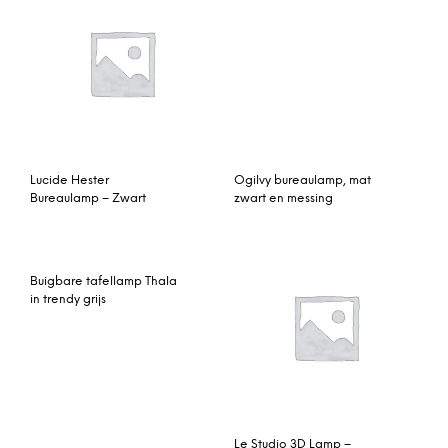
Le Studio 3D Lamp –
Cactus
Bureaulamp Picture in oud
messing
© My Beautiful Happy Living |
Contact
|
Algemene voorwaarden
|
Privacy statement
|
Cookies