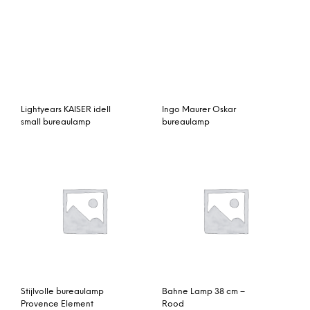
Lightyears KAISER idell
Ingo Maurer Oskar
small bureaulamp
bureaulamp
Stijlvolle bureaulamp
Bahne Lamp 38 cm –
Provence Element
Rood
Artemide Tolomeo
bureaulamp Halo