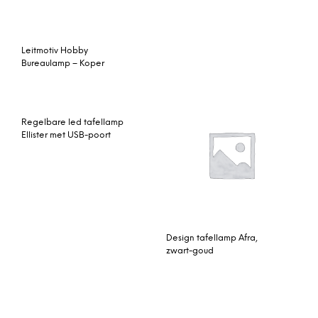
Regelbare led tafellamp
Ellister met USB-poort
Design tafellamp Afra,
zwart-goud
Mica Decorations
DAY Home Bauer Lamp