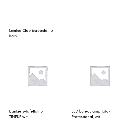
Bankiers-tafellamp
LED bureaulamp Talak
TINEKE wit
Professional, wit
Lucide Hester
Ogilvy bureaulamp, mat
Bureaulamp – Zwart
zwart en messing
Buigbare tafellamp Thala
in trendy grijs