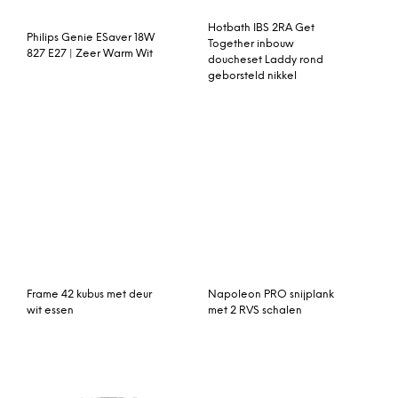
Hotbath IBS 2RA Get
Philips Genie ESaver 18W
Together inbouw
827 E27 | Zeer Warm Wit
doucheset Laddy rond
geborsteld nikkel
Frame 42 kubus met deur
Napoleon PRO snijplank
wit essen
met 2 RVS schalen