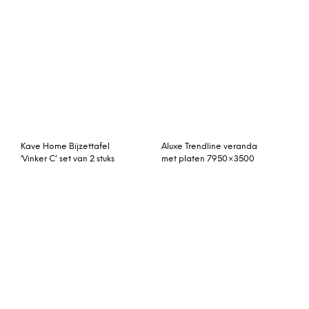
Kave Home Bijzettafel
Aluxe Trendline veranda
‘Vinker C’ set van 2 stuks
met platen 7950×3500