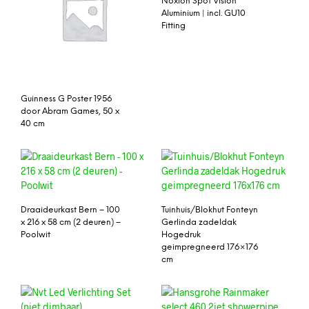
Noxion Spot Vision
Aluminium | incl. GU10
Fitting
Guinness G Poster 1956
door Abram Games, 50 x
40 cm
Draaideurkast Bern – 100
Tuinhuis/Blokhut Fonteyn
x 216 x 58 cm (2 deuren) –
Gerlinda zadeldak
Poolwit
Hogedruk
geimpregneerd 176×176
cm