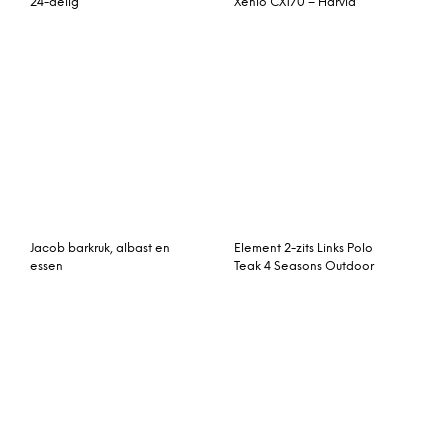
24-delig
Xenio CX170 – Harvia
Jacob barkruk, albast en
Element 2-zits Links Polo
essen
Teak 4 Seasons Outdoor