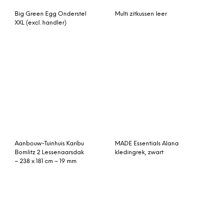
Big Green Egg Onderstel
Multi zitkussen leer
XXL (excl. handler)
Aanbouw-Tuinhuis Karibu
MADE Essentials Alana
Bomlitz 2 Lessenaarsdak
kledingrek, zwart
– 238 x 181 cm – 19 mm