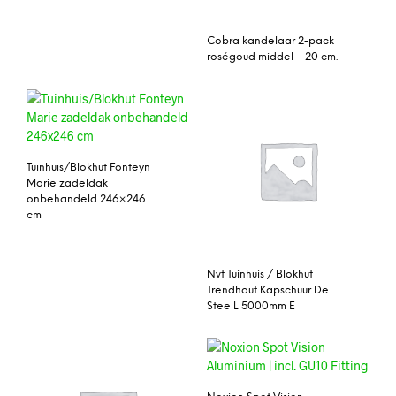
Cobra kandelaar 2-pack
roségoud middel – 20 cm.
Tuinhuis/Blokhut Fonteyn
Marie zadeldak
onbehandeld 246×246
cm
Nvt Tuinhuis / Blokhut
Trendhout Kapschuur De
Stee L 5000mm E