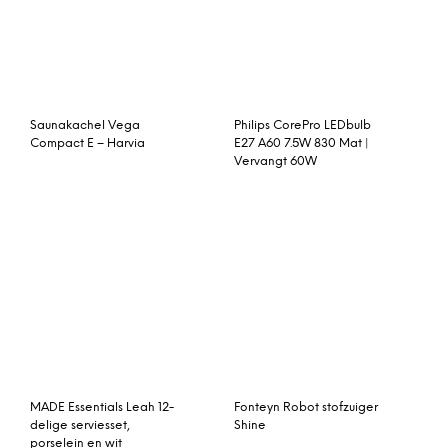
Saunakachel Vega
Philips CorePro LEDbulb
Compact E – Harvia
E27 A60 7.5W 830 Mat |
Vervangt 60W
MADE Essentials Leah 12-
Fonteyn Robot stofzuiger
delige serviesset,
Shine
porselein en wit