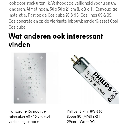
look door strak uiterlijk. Verhoogt de veiligheid voor u en uw
kinderen. Afmetingen: 50 x 50 x 21 cm (L x B x H), Eenvoudige
installatie. Past op de Cosicube 70 & 95, Cosilines 69 & 99,
Cosiconcrete en op de vierkante inbouwbranderGlasset Cosi
Cosicube
Wat anderen ook interessant
vinden
Hansgrohe Raindance
Philips TL Mini 8W 830
rainmaker 68×46 cm. met
Super 80 (MASTER) |
verlichting chroom
29cm – Warm Wit