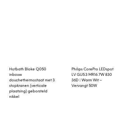
Hotbath Bloke Q050
Philips CorePro LEDspot
inbouw
LV GU5.3 MR16 7W 830
douchethermostaat met 3
36D | Warm Wit –
stopkranen (verticale
Vervangt 50W
plaatsing) geborsteld
nikkel