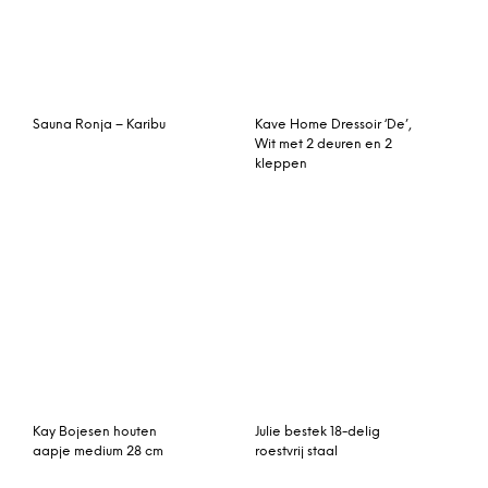
Sauna Ronja – Karibu
Kave Home Dressoir ‘De’,
Wit met 2 deuren en 2
kleppen
Kay Bojesen houten
Julie bestek 18-delig
aapje medium 28 cm
roestvrij staal