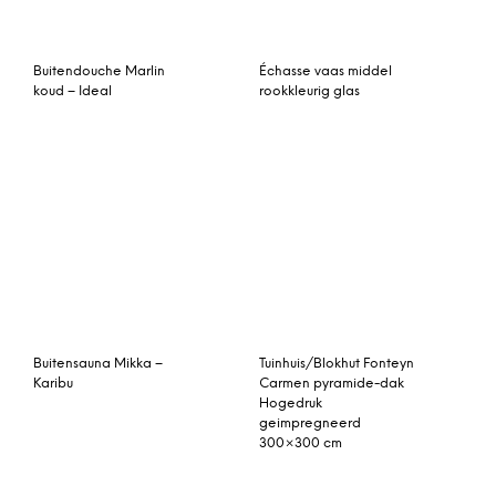
Buitendouche Marlin
Échasse vaas middel
koud – Ideal
rookkleurig glas
Buitensauna Mikka –
Tuinhuis/Blokhut Fonteyn
Karibu
Carmen pyramide-dak
Hogedruk
geimpregneerd
300×300 cm