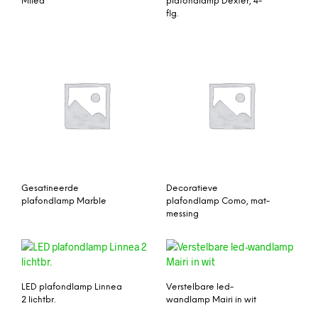
Milea
plafondlamp Dexter, 4-
flg.
Gesatineerde
Decoratieve
plafondlamp Marble
plafondlamp Como, mat-
messing
LED plafondlamp Linnea
Verstelbare led-
2 lichtbr.
wandlamp Mairi in wit