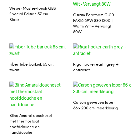
Weber Master-Touch GBS
Special Edition 57 cm
Osram Parathom GU10
Black
PAR16 6.9W 830 120D |
Warm Wit – Vervangt
80W
Fiber Tube barkruk 65 cm.
Riga hocker earth grey +
zwart
antraciet
Carson geweven loper
66 x 200 cm, meerkleurig
Blinq Amaral doucheset
met thermostaat
hoofddouche en
handdouche