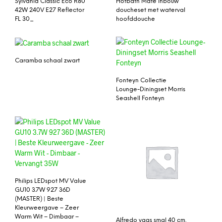
Sylvania Classic Eco R80
Hotbath Mate inbouw
42W 240V E27 Reflector
doucheset met waterval
FL 30_
hoofddouche
Caramba schaal zwart
Fonteyn Collectie
Lounge-Diningset Morris
Seashell Fonteyn
Philips LEDspot MV Value
GU10 3.7W 927 36D
(MASTER) | Beste
Kleurweergave – Zeer
Warm Wit – Dimbaar –
Alfredo vaas smal 40 cm.