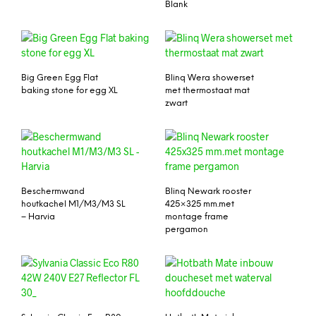
Blank
Big Green Egg Flat
Blinq Wera showerset
baking stone for egg XL
met thermostaat mat
zwart
Beschermwand
Blinq Newark rooster
houtkachel M1/M3/M3 SL
425×325 mm.met
– Harvia
montage frame
pergamon