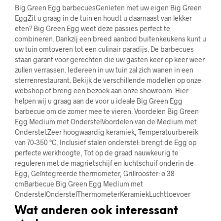
Big Green Egg barbecuesGenieten met uw eigen Big Green
EggZit u graag in de tuin en houdt u daarnaast van lekker
eten? Big Green Egg weet deze passies perfect te
combineren. Dankzij een breed aanbod buitenkeukens kunt u
uw tuin omtoveren tot een culinair paradijs. De barbecues
staan garant voor gerechten die uw gasten keer op keer weer
zullen verrassen. Iedereen in uw tuin zal zich wanen in een
sterrenrestaurant. Bekijk de verschillende modellen op onze
webshop of breng een bezoek aan onze showroom. Hier
helpen wij u graag aan de voor u ideale Big Green Egg
barbecue om de zomer mee te vieren. Voordelen Big Green
Egg Medium met OnderstelVoordelen van de Medium met
Onderstel:Zeer hoogwaardig keramiek, Temperatuurbereik
van 70-350 °C, Inclusief stalen onderstel: brengt de Egg op
perfecte werkhoogte, Tot op de graad nauwkeurig te
reguleren met de magrietschijf en luchtschuif onderin de
Egg, Geïntegreerde thermometer, Grillrooster: ø 38
cmBarbecue Big Green Egg Medium met
OnderstelOnderstelThermometerKeramiekLuchttoevoer
Wat anderen ook interessant