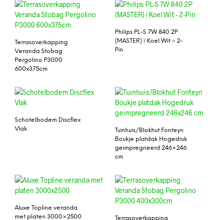
Philips PL-S 7W 840 2P
(MASTER) | Koel Wit – 2-
Terrasoverkapping
Pin
Veranda Stobag
Pergolino P3000
600x375cm
Schotelbodem Discflex
Vlak
Tuinhuis/Blokhut Fonteyn
Boukje platdak Hogedruk
geimpregneerd 246×246
cm
Aluxe Topline veranda
met platen 3000×2500
Terrasoverkapping