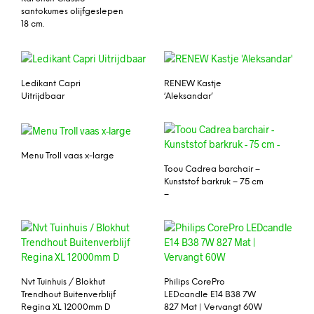
santokumes olijfgeslepen
18 cm.
Ledikant Capri
RENEW Kastje
Uitrijdbaar
‘Aleksandar’
Menu Troll vaas x-large
Toou Cadrea barchair –
Kunststof barkruk – 75 cm
–
Nvt Tuinhuis / Blokhut
Philips CorePro
Trendhout Buitenverblijf
LEDcandle E14 B38 7W
Regina XL 12000mm D
827 Mat | Vervangt 60W