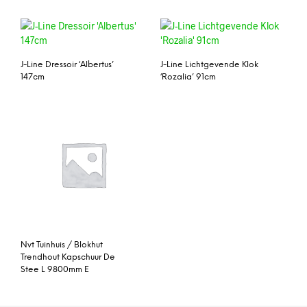
J-Line Dressoir ‘Albertus’
J-Line Lichtgevende Klok
147cm
‘Rozalia’ 91cm
Nvt Tuinhuis / Blokhut
Trendhout Kapschuur De
Stee L 9800mm E