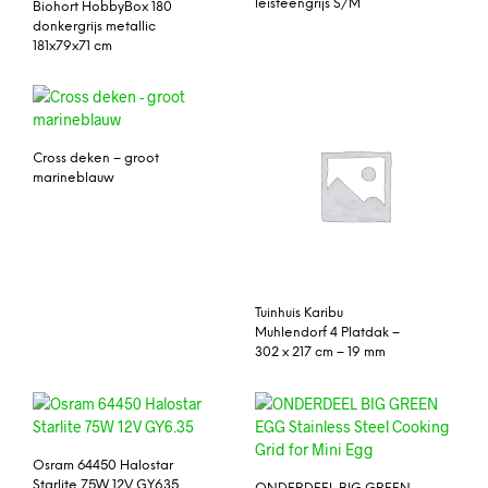
leisteengrijs S/M
Biohort HobbyBox 180
donkergrijs metallic
181x79x71 cm
Cross deken – groot
marineblauw
Tuinhuis Karibu
Muhlendorf 4 Platdak –
302 x 217 cm – 19 mm
Osram 64450 Halostar
Starlite 75W 12V GY6.35