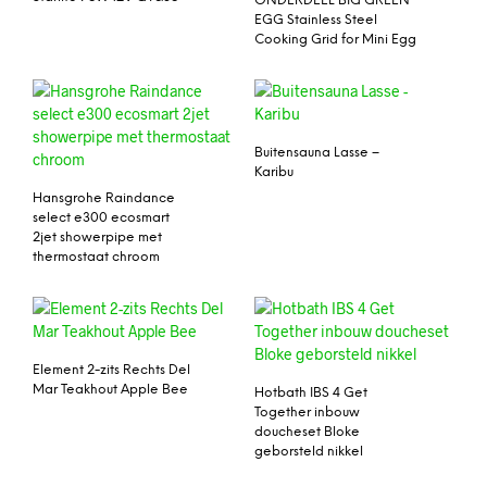
ONDERDEEL BIG GREEN
EGG Stainless Steel
Cooking Grid for Mini Egg
Buitensauna Lasse –
Karibu
Hansgrohe Raindance
select e300 ecosmart
2jet showerpipe met
thermostaat chroom
Element 2-zits Rechts Del
Mar Teakhout Apple Bee
Hotbath IBS 4 Get
Together inbouw
doucheset Bloke
geborsteld nikkel