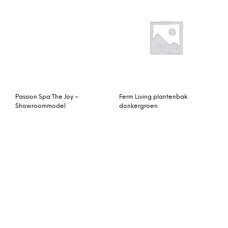
Hoekelement Tavira Frost
Vitavia Tuinkas / Muurkas
Grey 4 Seasons Outdoor
Ida 3300
Kokoon Design Statafel
Hoekelement Elements
‘Pincho’, kleur Zwart
XL Giant Kubu-Dark Grey
Apple Bee