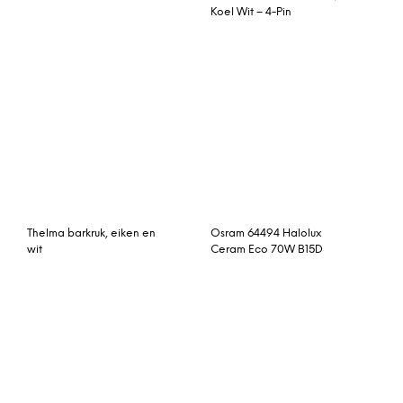
2 x Julius gevoerde
Eleonora Vakkenkast
gordijnen met ringen, 228
x 228 cm, goudkleurig
fluweel