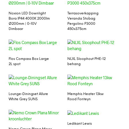
Noxion LED Downlight
Terrasoverkapping
Bora IP44 4000K 2000lm
Veranda Stobag
Ø200mm | 0-10V
Pergolino P3000
Dimbaar
450x375cm
Flos Compass Box Large
NLXL Sloophout PHE-12
2L spot
behang
Lounge-Diningset Allure
Memphis Heater 13kw
White Grey SUNS
Rood Fonteyn
Ledikant Lewis