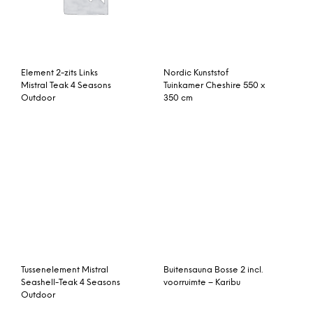
Tussenelement Mistral
Buitensauna Bosse 2 incl.
Seashell-Teak 4 Seasons
voorruimte – Karibu
Outdoor
Fox Roaming Around II
Blinq Gesina inbouw
door Yetiland, 42 x 59cm
badkraan met uitloop
(A2) ingelijste print
mat zwart