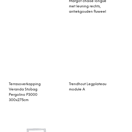
Hoekstuk kachelpijp 90Â°
Ledikant Brap Brap
Ã˜ 115 mm, rvs – Harvia
Raceauto