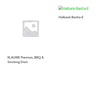
Halbank Bastia-E
KLAUWE Premium, BBQ &
Smoking Drum
Traeger Grill Cover Texas
Pro
MetalenTuinhuisjes
Fonteyn Annemarie 321 x
242 cm