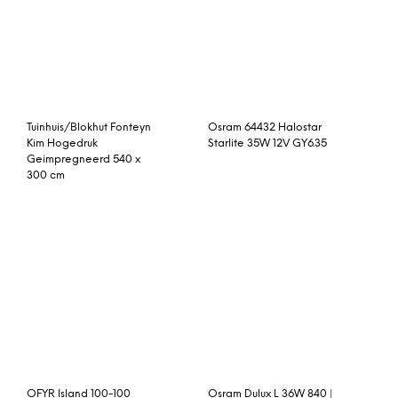
Osram Dulux L 36W 840 |
Koel Wit – 4-Pin
Thelma barkruk, eiken en
Osram 64494 Halolux
wit
Ceram Eco 70W B15D