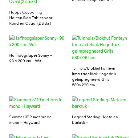
RENEW Kastje ‘Gaëtan’
Happy Cocooning
Houten Side Tables voor
Rond en Ovaal (2 stuks)
Halfhoogslaper Sonny –
90 x 200 cm – Wit
Tuinhuis/Blokhut Fonteyn
Irma zadeldak Hogedruk
geimpregneerd Grijs
580×290 cm
Skimmer 3119 met brede
Legend Sterling- Metalen
mond – Hayward
barkruk –