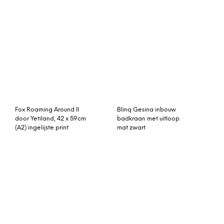
Hansgrohe Rainmaker
Uitbreiding Chimney 1000
select 460 afdekset es
mm – Harvia
2jet plafond
hoofddouche wit-chroom
Kai Shun Classic
Massow Design Comet