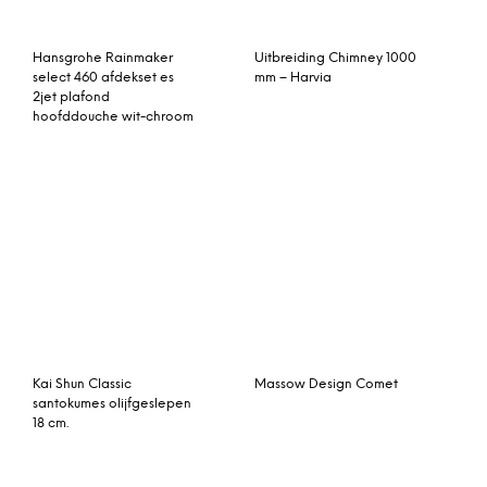
santokumes olijfgeslepen
18 cm.
Napoleon Gietijzeren
Cosi Cosiglobe Zwart
grillplaat voor TravelQ