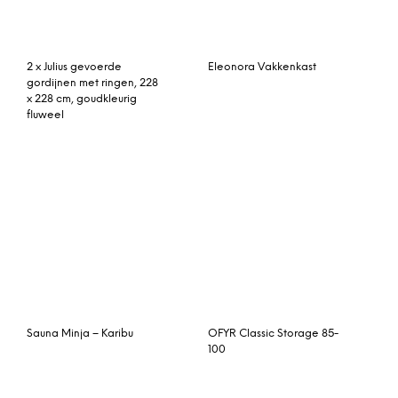
Sauna Minja – Karibu
OFYR Classic Storage 85-
100
Passion Spa The Joy –
Ferm Living plantenbak
Showroommodel
donkergroen