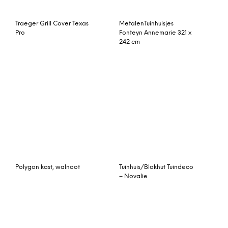
Polygon kast, walnoot
Tuinhuis/Blokhut Tuindeco
– Novalie
Osram 64432 Halostar
Starlite 35W 12V GY6.35
Tuinhuis/Blokhut Fonteyn
Kim Hogedruk
Geimpregneerd 540 x
300 cm
OFYR Island 100-100