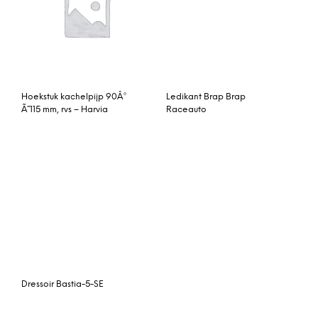
Dressoir Bastia-5-SE
© My Beautiful Happy Living |
Contact
|
Algemene voorwaarden
|
Privacy statement
|
Cookies