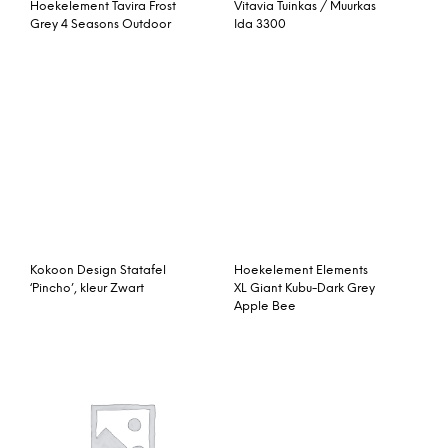
Element 2-zits Links
Nordic Kunststof
Mistral Teak 4 Seasons
Tuinkamer Cheshire 550 x
Outdoor
350 cm