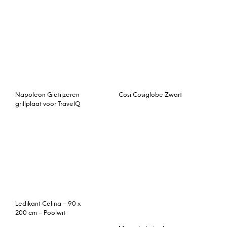
Ledikant Celina – 90 x
200 cm – Poolwit
Margot chaise longue
met leuning rechts,
antiekgouden fluweel
Terrasoverkapping
Trendhout Legplateau
Veranda Stobag
module A
Pergolino P3000
300x275cm