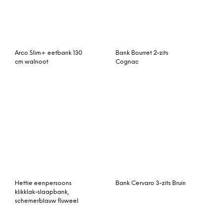
klikklak-slaapbank,
schemerblauw fluweel
Orson hoekbank met
Hoekbank Valley Bruin
hoek rechts, natuurlijk
textuurgeweven