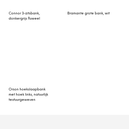
© My Beautiful Happy Living |
Contact
|
Algemene voorwaarden
|
Privacy statement
|
Cookies