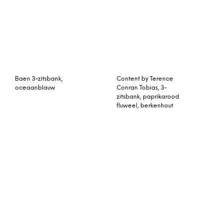
Baen 3-zitsbank,
oceaanblauw
Content by Terence
Conran Tobias, 3-
zitsbank, paprikarood
fluweel, berkenhout
Moby 2-zitsbank, eigeel
Bank Claritas 1,5-zits
Antraciet
Halbert 2-zitsbank,
Orson hoekbank met
textuurgeweven
hoek links, herstgroen
nachtblauw
fluweel