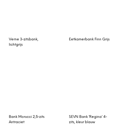
Bank Morucci 2,5-zits
SEVN Bank ‘Regina’ 4-
Antraciet
zits, kleur blauw
MADE Essentials Oskar
Tamyra hoekbank met
hoekbank met hoek
hoek rechts, bleekgroen
rechts, shetlandblauw
met zwarte poten