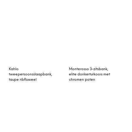
Kooper chaise longue
Sofia 2-zitsbank,
met leuning links,
kurkumageel fluweel
bloesemroze fluweel
Kahlo grote slaapbank,
Monterosso U-vormige
staalblauw fluweel
hoekbank met hoek