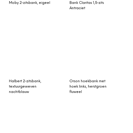
Arco Slim+ eetbank 130
cm walnoot
Bank Bourret 2-zits
Cognac
Hettie eenpersoons
Bank Cervaro 3-zits Bruin