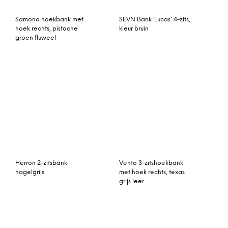
Helma 2-zitsbank,
Montel Bank Once Plus 2-
bleekgroen fluweel
zits Rood