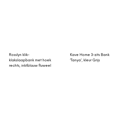
Roscoe chaise longue
Scott 4-zitsbank met hoek
met leuning links,
rechts, gebrand oranje
oceaanblauw en bruine
katoenfluweel
poten
Vento 3-zitshoekbank
Branagh hoekbank met
met hoek links, bruin leer
hoek rechts, antracietgrijs