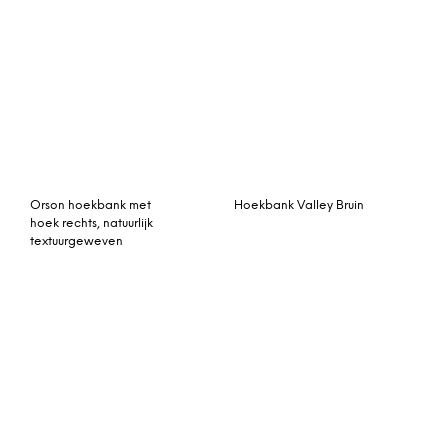
Samona hoekbank met
SEVN Bank ‘Lucas’ 4-zits,
hoek rechts, pistache
kleur bruin
groen fluweel
Herron 2-zitsbank
Vento 3-zitshoekbank
hagelgrijs
met hoek rechts, texas
grijs leer