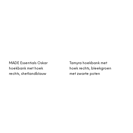
Connor 3-zitsbank,
Bramante grote bank, wit
donkergrijs fluweel
Orson hoekslaapbank
met hoek links, natuurlijk
textuurgeweven