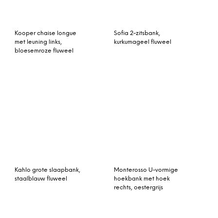
rechts, oestergrijs
Rosslyn klik-
Kave Home 3-zits Bank
klakslaapbank met hoek
‘Tanya’, kleur Grijs
rechts, inktblauw fluweel