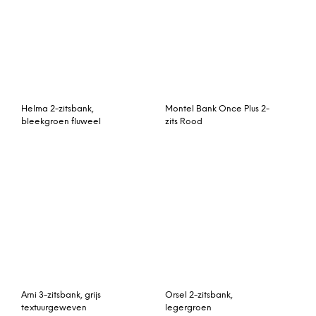
Arni 3-zitsbank, grijs
Orsel 2-zitsbank,
textuurgeweven
legergroen
Kahlo
Monterosso 3-zitsbank,
tweepersoonsslaapbank,
elite donkerturkoois met
taupe ribfluweel
chromen poten