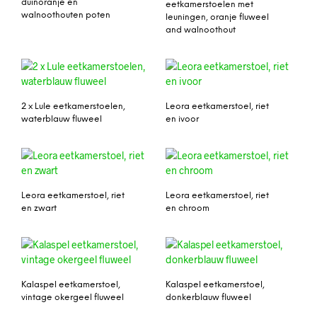
duinoranje en
eetkamerstoelen met
walnoothouten poten
leuningen, oranje fluweel
and walnoothout
2 x Lule eetkamerstoelen,
Leora eetkamerstoel, riet
waterblauw fluweel
en ivoor
Leora eetkamerstoel, riet
Leora eetkamerstoel, riet
en zwart
en chroom
Kalaspel eetkamerstoel,
Kalaspel eetkamerstoel,
vintage okergeel fluweel
donkerblauw fluweel