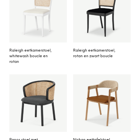
Raleigh eetkamerstoel,
Raleigh eetkamerstoel,
whitewash boucle en
rotan en zwart boucle
rotan
Panos stoel met
Nishan eettafelstoel,